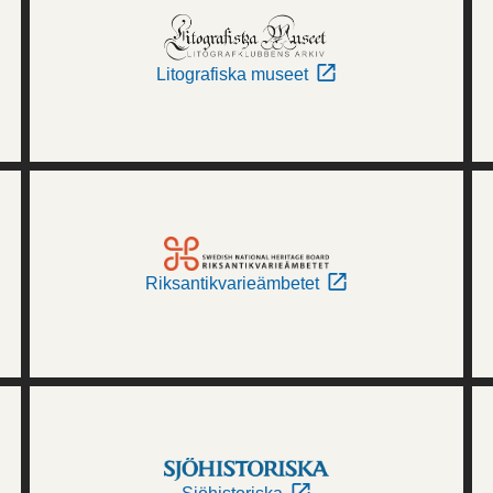
Litografiska museet
Riksantikvarieämbetet