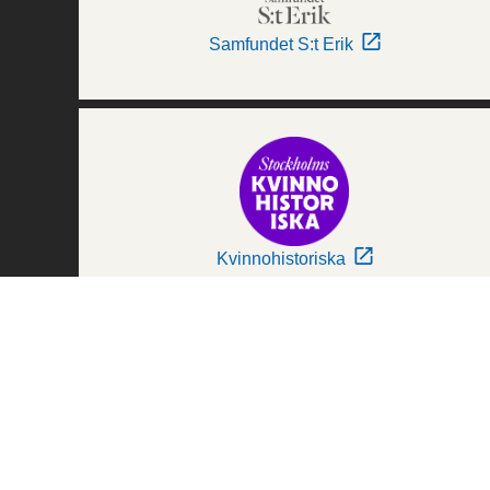
Samfundet S:t Erik
Kvinnohistoriska
Världskulturmuseerna