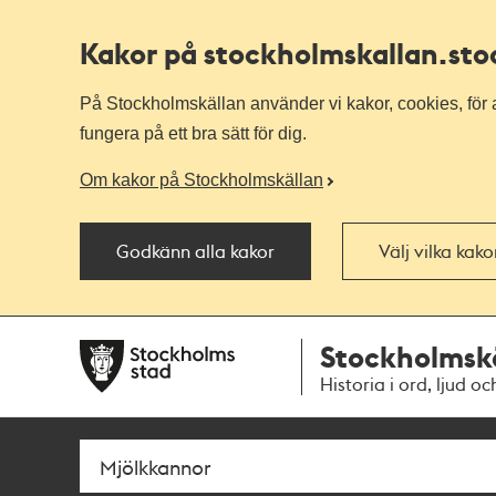
Kakor på stockholmskallan
.st
På Stockholmskällan använder vi kakor, cookies, för a
fungera på ett bra sätt för dig.
Om kakor på Stockholmskällan
Godkänn alla kakor
Välj vilka kak
Till
Till
Stockholmsk
navigationen
huvudinnehållet
Historia i ord, ljud oc
Sök
Fritextsök