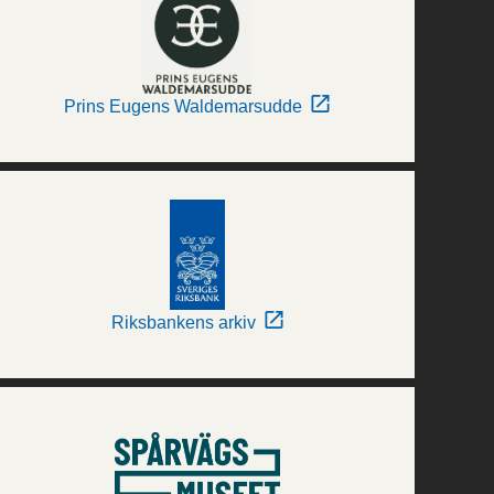
Prins Eugens Waldemarsudde
Riksbankens arkiv