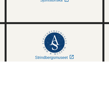
Sjöhistoriska
Strindbergsmuseet