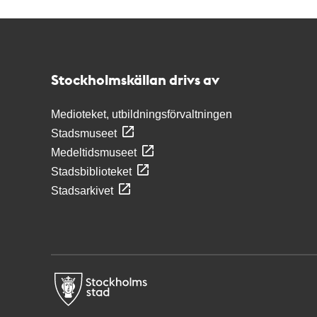
Kontakt
Stockholmskällan
Stockholmskällan drivs av
Medioteket, utbildningsförvaltningen
Stadsmuseet
Medeltidsmuseet
Stadsbiblioteket
Stadsarkivet