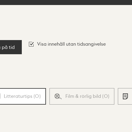
Visa innehåll utan tidsangivelse
a på tid
Litteraturtips
(
0
)
Film & rörlig bild
(
0
)