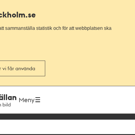
ockholm.se
tt sammanställa statistik och för att webbplatsen ska
or vi får använda
ällan
Meny
h bild