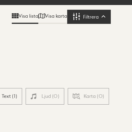
Visa karta
Visa lista
Filtrera
Filtrera
Text
(
1
)
Ljud
(
0
)
Karta
(
0
)