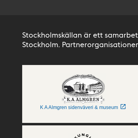
Stockholmskällan är ett samarbete
Stockholm. Partnerorganisationer 
K A Almgren sidenväveri & museum