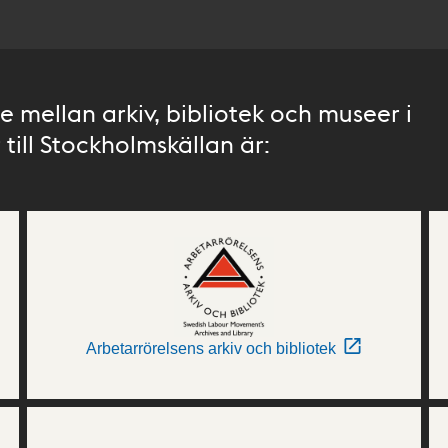
 mellan arkiv, bibliotek och museer i
till Stockholmskällan är:
Arbetarrörelsens arkiv och bibliotek