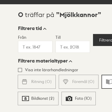
0
Mjölkkannor
träffar på
Sökresultat
Filtrera tid
Från
Till
Visningsläge
Filtrer
Filtrera materialtyper
Lista
Karta
Visa inte lärarhandledningar
Ritning
(
0
)
Föremål
(
0
)
Bildkonst
(
2
)
Foto
(
10
)