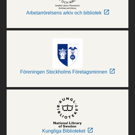
Arbetarrörelsens arkiv och bibliotek
Föreningen Stockholms Företagsminnen
Kungliga Biblioteket