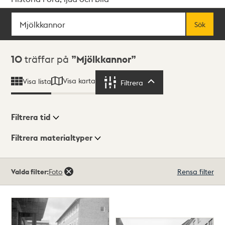
Sök
Fritextsök
Sök
Sökresultat
10
träffar på
Mjölkkannor
Visa karta
Visa lista
Filtrera
Filtrera
Filtrera tid
Filtrera materialtyper
Visningsläge
Totalt
Valda filter:
Foto
Rensa filter
10
träffar
Lista
Karta