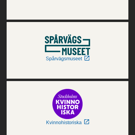
Spårvägsmuseet
Kvinnohistoriska