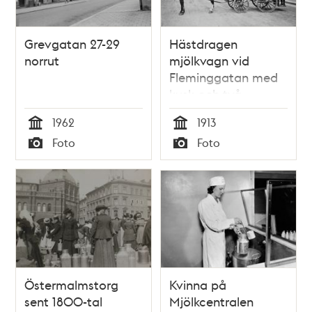
Grevgatan 27-29
Hästdragen
norrut
mjölkvagn vid
Fleminggatan med
kusk och två
kvinnliga biträden.
1962
1913
Tid
Tid
Foto
Foto
Typ
Typ
Östermalmstorg
Kvinna på
sent 1800-tal
Mjölkcentralen