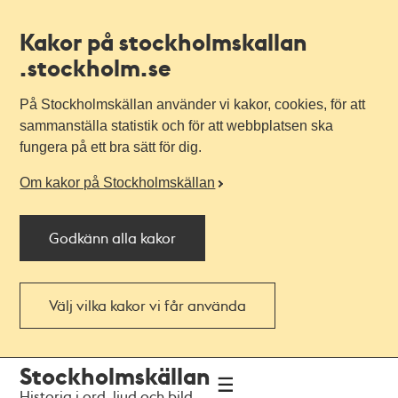
Kakor på stockholmskallan
.stockholm.se
På Stockholmskällan använder vi kakor, cookies, för att
sammanställa statistik och för att webbplatsen ska
fungera på ett bra sätt för dig.
Om kakor på Stockholmskällan
Godkänn alla kakor
Välj vilka kakor vi får använda
Till
Till
Stockholmskällan
navigationen
huvudinnehållet
Historia i ord, ljud och bild