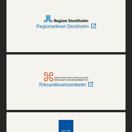
Regionarkivet Stockholm
Riksantikvarieämbetet