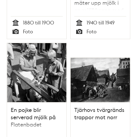
mäter upp mjölk i
en mjölkkanna med
ett så kallat
1880 till 1900
1940 till 1949
långskaft.
Tid
Tid
Foto
Foto
Typ
Typ
En pojke blir
Tjärhovs tvärgränds
serverad mjölk på
trappor mot norr
Flatenbadet