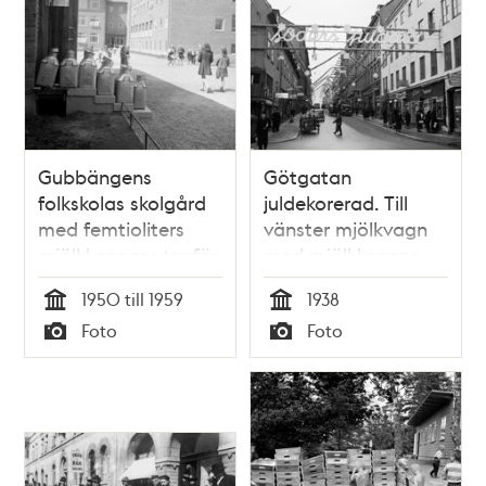
Gubbängens
Götgatan
folkskolas skolgård
juldekorerad. Till
med femtioliters
vänster mjölkvagn
mjölkkannor utanför
med mjölkkannor.
skolbespisningen.
1950 till 1959
1938
Tid
Tid
Foto
Foto
Typ
Typ