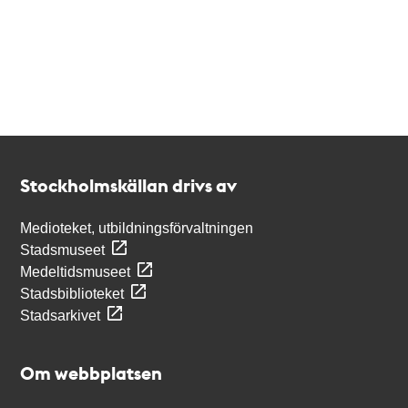
Kontakt
Stockholmskällan
Stockholmskällan drivs av
Medioteket, utbildningsförvaltningen
Stadsmuseet
Medeltidsmuseet
Stadsbiblioteket
Stadsarkivet
Om webbplatsen