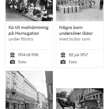
Kö till mathämtning
Några barn
på Hornsgatan
undersöker lådor
under första
med bullar som
världskriget
levererats till
Flatenbadet
1914 till 1918
22 juli 1957
Tid
Tid
Foto
Foto
Typ
Typ