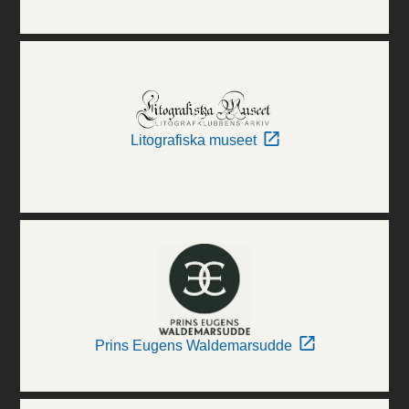
Litografiska museet
Prins Eugens Waldemarsudde