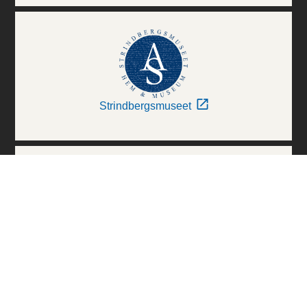
Strindbergsmuseet
Thielska Galleriet