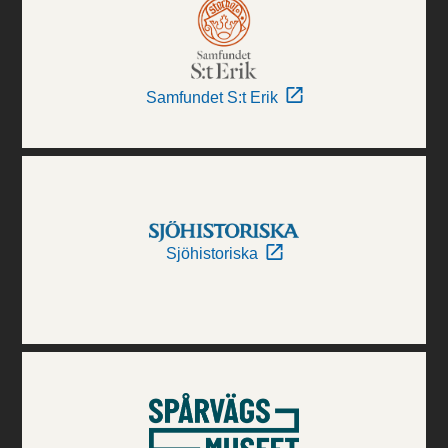
Samfundet S:t Erik
Sjöhistoriska