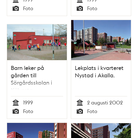
Tid
Tid
Foto
Foto
Typ
Typ
Barn leker på
Lekplats i kvarteret
gården till
Nystad i Akalla.
Sörgårdsskolan i
Kälvesta.
1999
2 augusti 2002
Tid
Tid
Foto
Foto
Typ
Typ