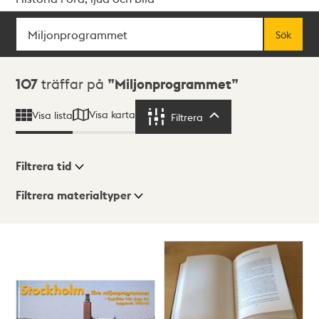
Sök
Fritextsök
Sök
Sökresultat
107
träffar på
Miljonprogrammet
Visa karta
Visa lista
Filtrera
Filtrera
Filtrera tid
Filtrera materialtyper
Visningsläge
Totalt
107
träffar
Lista
Karta