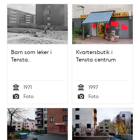
Barn som leker i
Kvartersbutik i
Tensta.
Tensta centrum
1971
1997
Tid
Tid
Foto
Foto
Typ
Typ