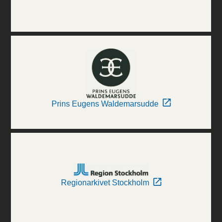
Prins Eugens Waldemarsudde
Regionarkivet Stockholm