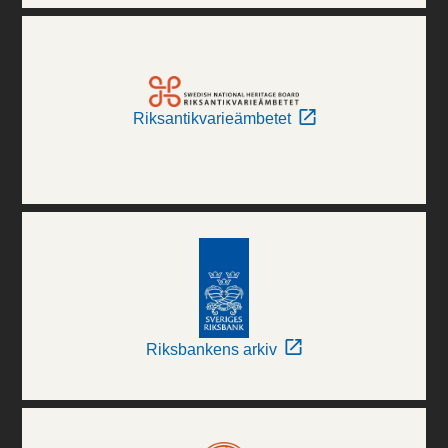
Riksantikvarieämbetet
Riksbankens arkiv