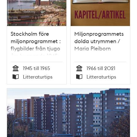
Stockholm före
Miljonprogrammets
miljonprogrammet :
dolda utrymmen /
flygbilder från tjugo
Maria Pleiborn
års byggande 1945-
65 / av Roland
1945 till 1965
1966 till 2021
Svensson
Tid
Tid
Litteraturtips
Litteraturtips
Typ
Typ