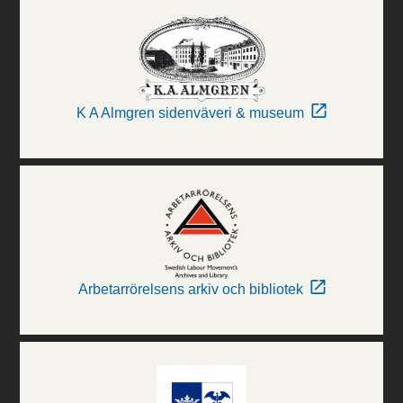
K A Almgren sidenväveri & museum
Arbetarrörelsens arkiv och bibliotek