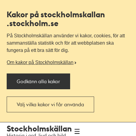
Kakor på stockholmskallan
.stockholm.se
På Stockholmskällan använder vi kakor, cookies, för att
sammanställa statistik och för att webbplatsen ska
fungera på ett bra sätt för dig.
Om kakor på Stockholmskällan
Godkänn alla kakor
Välj vilka kakor vi får använda
Till
Till
Stockholmskällan
navigationen
huvudinnehållet
Historia i ord, ljud och bild