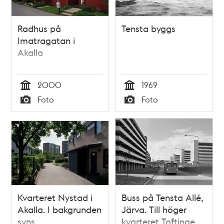
Radhus på
Tensta byggs
Imatragatan i
Akalla
2000
1969
Tid
Tid
Foto
Foto
Typ
Typ
Kvarteret Nystad i
Buss på Tensta Allé,
Akalla. I bakgrunden
Järva. Till höger
syns
kvarteret Toftinge.