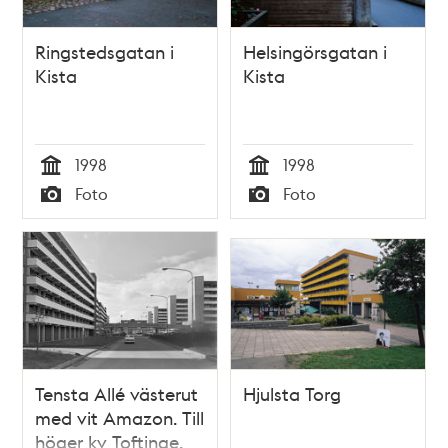
Ringstedsgatan i
Helsingörsgatan i
Kista
Kista
1998
1998
Tid
Tid
Foto
Foto
Typ
Typ
Tensta Allé västerut
Hjulsta Torg
med vit Amazon. Till
höger kv Toftinge,