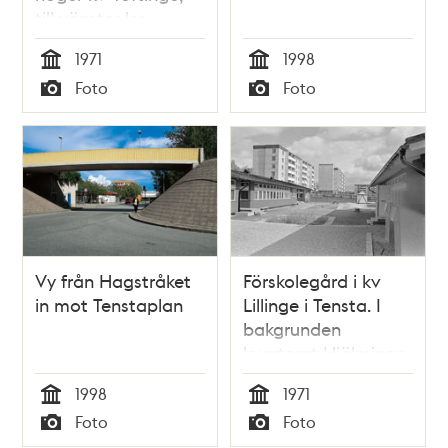
till vänster kv
Skänninge
1971
1998
Tid
Tid
Foto
Foto
Typ
Typ
Vy från Hagstråket
Förskolegård i kv
in mot Tenstaplan
Lillinge i Tensta. I
bakgrunden
kvarteret Hjälminge.
1998
1971
Tid
Tid
Foto
Foto
Typ
Typ