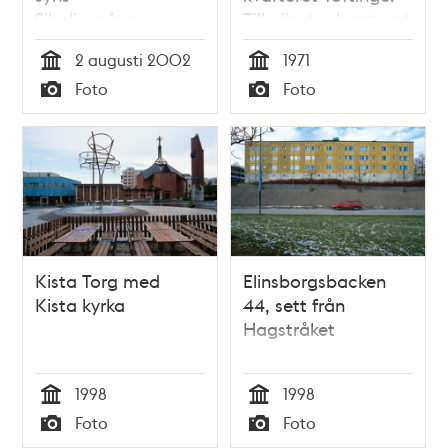
Sibeliusgångens
Till vänster kvarteret
höghus.
Skänninge
2 augusti 2002
1971
Tid
Tid
Foto
Foto
Typ
Typ
Kista Torg med
Elinsborgsbacken
Kista kyrka
44, sett från
Hagstråket
1998
1998
Tid
Tid
Foto
Foto
Typ
Typ