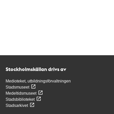
Kontakt
Stockholmskällan
Stockholmskällan drivs av
Medioteket, utbildningsförvaltningen
Stadsmuseet
Medeltidsmuseet
Stadsbiblioteket
Stadsarkivet