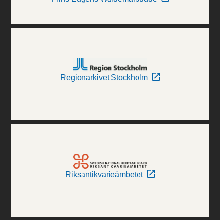
Regionarkivet Stockholm
Riksantikvarieämbetet