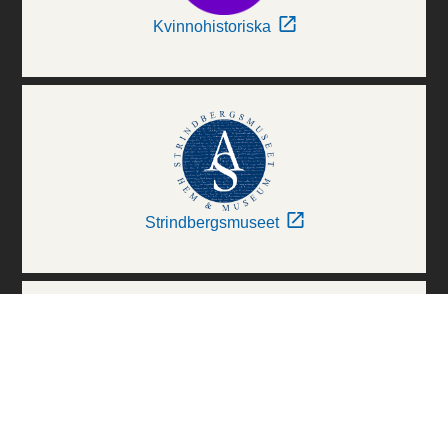
Kvinnohistoriska
Strindbergsmuseet
Thielska Galleriet