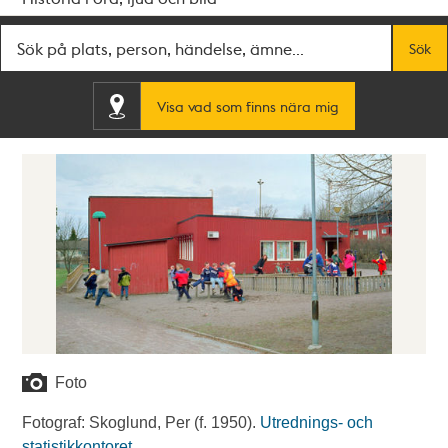
Fritextsök
Sök
Visa vad som finns nära mig
Foto
Fotograf: Skoglund, Per (f. 1950).
Utrednings- och
statistikkontoret