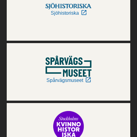
Sjöhistoriska
Spårvägsmuseet