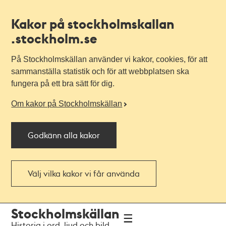
Kakor på stockholmskallan
.stockholm.se
På Stockholmskällan använder vi kakor, cookies, för att
sammanställa statistik och för att webbplatsen ska
fungera på ett bra sätt för dig.
Om kakor på Stockholmskällan
Godkänn alla kakor
Välj vilka kakor vi får använda
Till
Till
Stockholmskällan
navigationen
huvudinnehållet
Historia i ord, ljud och bild