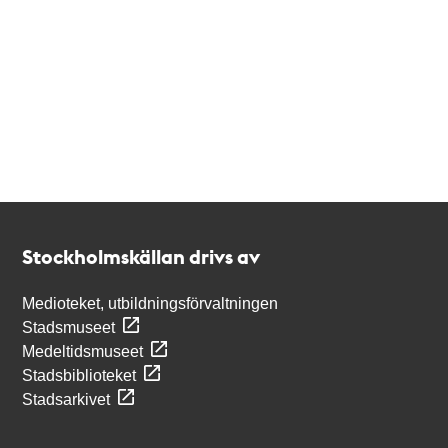
Kontakt
Stockholmskällan
Stockholmskällan drivs av
Medioteket, utbildningsförvaltningen
Stadsmuseet
Medeltidsmuseet
Stadsbiblioteket
Stadsarkivet