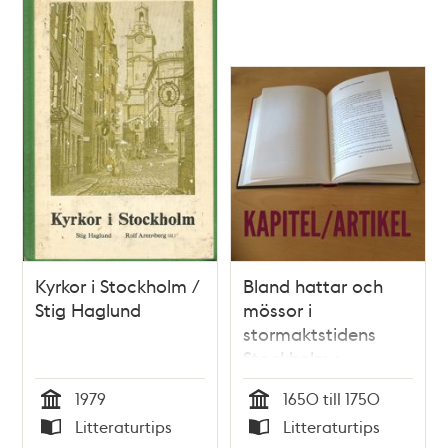
Kyrkor i Stockholm /
Bland hattar och
Stig Haglund
mössor i
stormaktstidens
Stockholm :
kvinnokraft i ett
1979
1650 till 1750
skråämbete / Curt
Tid
Tid
Litteraturtips
Litteraturtips
Hauffman