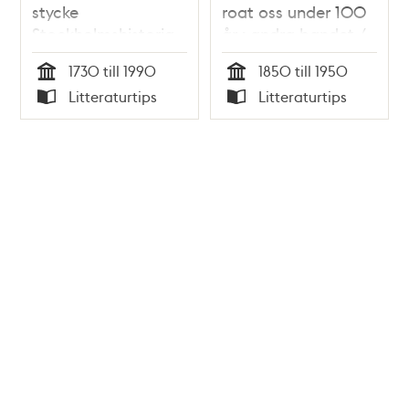
stycke
roat oss under 100
Stockholmshistoria
år : andra bandet /
underifrån / Eva
Staffan Tjerneld
1730 till 1990
1850 till 1950
Carlsson Werle
Tid
Tid
Litteraturtips
Litteraturtips
Typ
Typ