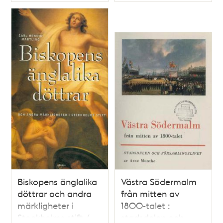
Typ
Typ
Biskopens änglalika
Västra Södermalm
döttrar och andra
från mitten av
märkligheter i
1800-talet :
Stockholms stift /
stadsdelen och