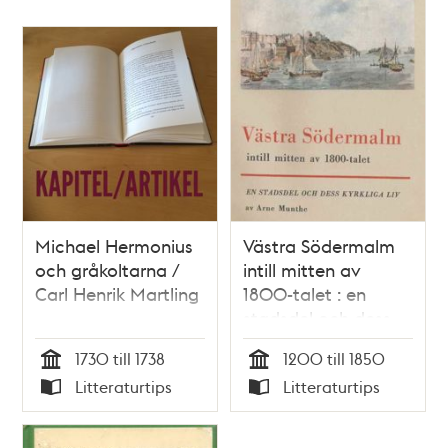
Michael Hermonius
Västra Södermalm
och gråkoltarna /
intill mitten av
Carl Henrik Martling
1800-talet : en
stadsdel och dess
kyrkliga liv : historisk
1730 till 1738
1200 till 1850
skildring / Arne
Tid
Tid
Litteraturtips
Litteraturtips
Munthe
Typ
Typ