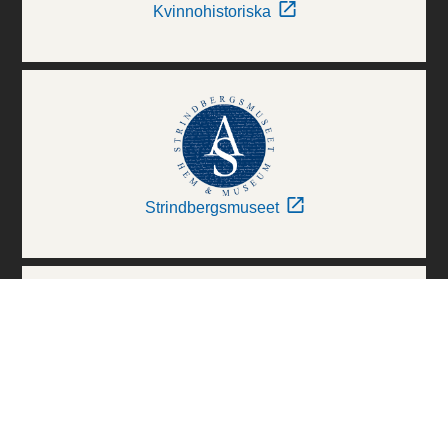
Kvinnohistoriska
Strindbergsmuseet
Thielska Galleriet