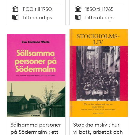
Carl Henrik Martling
församlingslivet :
1100 till 1950
1850 till 1965
historisk skildring /
Tid
Tid
Litteraturtips
Litteraturtips
Arne Munthe
Typ
Typ
Sällsamma personer
Stockholmsliv : hur
på Södermalm : ett
vi bott, arbetat och