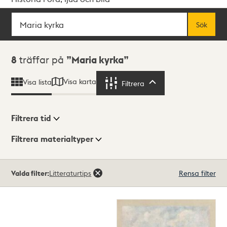
Sök
Fritextsök
Sök
Sökresultat
8
träffar på
Maria kyrka
Visa karta
Visa lista
Filtrera
Filtrera
Filtrera tid
Filtrera materialtyper
Visningsläge
Totalt
Valda filter:
Litteraturtips
Rensa filter
8
träffar
Lista
Karta