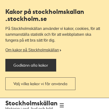
Kakor på stockholmskallan
.stockholm.se
På Stockholmskällan använder vi kakor, cookies, för att
sammanställa statistik och för att webbplatsen ska
fungera på ett bra sätt för dig.
Om kakor på Stockholmskällan
Godkänn alla kakor
Välj vilka kakor vi får använda
Till
Till
Stockholmskällan
navigationen
huvudinnehållet
Historia i ord, ljud och bild