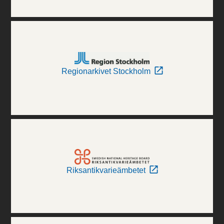
Regionarkivet Stockholm
Riksantikvarieämbetet