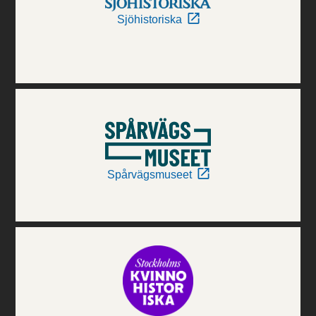
Sjöhistoriska
Spårvägsmuseet