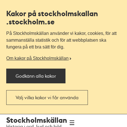
Kakor på stockholmskallan
.stockholm.se
På Stockholmskällan använder vi kakor, cookies, för att
sammanställa statistik och för att webbplatsen ska
fungera på ett bra sätt för dig.
Om kakor på Stockholmskällan
Godkänn alla kakor
Välj vilka kakor vi får använda
Till
Till
Stockholmskällan
navigationen
huvudinnehållet
Historia i ord, ljud och bild