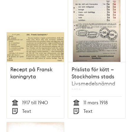
Recept på Fransk
Prislista för kött –
kaningryta
Stockholms stads
Livsmedelsnämnd
1918
1917 till 1940
11 mars 1918
Tid
Tid
Text
Text
Typ
Typ