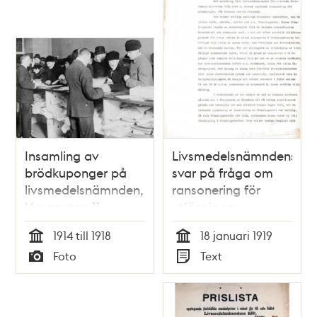
Insamling av
Livsmedelsnämndens
brödkuponger på
svar på fråga om
livsmedelsnämnden,
ransonering för
Vasagatan 11
utlänningar
1914 till 1918
18 januari 1919
Tid
Tid
Foto
Text
Typ
Typ