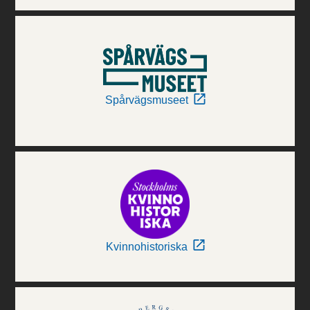
Spårvägsmuseet
Kvinnohistoriska