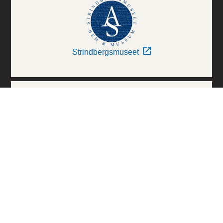
Strindbergsmuseet
Thielska Galleriet