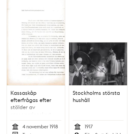
Kassaskåp
Stockholms största
efterfrågas efter
hushåll
stölder av
ransoneringskort
4 november 1918
1917
Tid
Tid