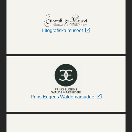
Litografiska museet
Prins Eugens Waldemarsudde