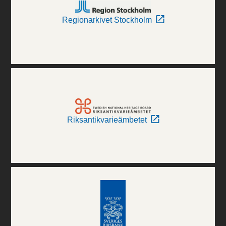
Regionarkivet Stockholm
Riksantikvarieämbetet