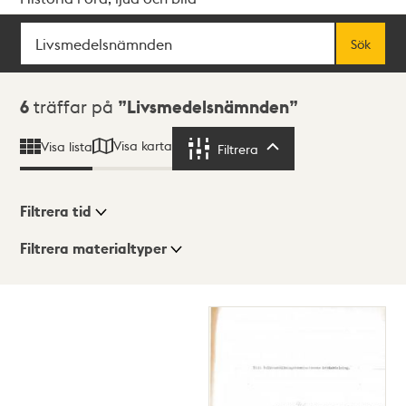
Sök
Fritextsök
Sök
Sökresultat
6
träffar på
Livsmedelsnämnden
Visa karta
Visa lista
Filtrera
Filtrera
Filtrera tid
Filtrera materialtyper
Visningsläge
Totalt
6
träffar
Lista
Karta