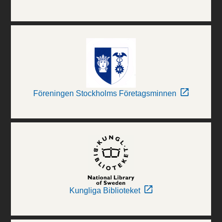
Föreningen Stockholms Företagsminnen
Kungliga Biblioteket