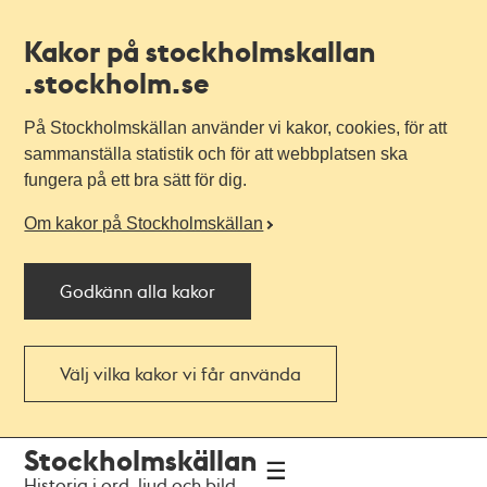
Kakor på stockholmskallan
.stockholm.se
På Stockholmskällan använder vi kakor, cookies, för att
sammanställa statistik och för att webbplatsen ska
fungera på ett bra sätt för dig.
Om kakor på Stockholmskällan
Godkänn alla kakor
Välj vilka kakor vi får använda
Till
Till
Stockholmskällan
navigationen
huvudinnehållet
Historia i ord, ljud och bild