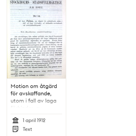
Motion om åtgärd
för avskaffande,
utom i fall av laga
förhinder, av
fullmakts
1 april 1912
användande vid
Tid
Text
stadsfullmäktigeval
Typ