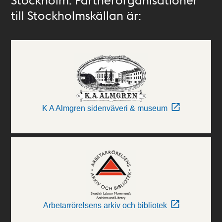
till Stockholmskällan är:
K A Almgren sidenväveri & museum
Arbetarrörelsens arkiv och bibliotek