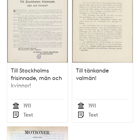
Till Stockholms
Till tänkande
frisinnade, män och
valmän!
kvinnor!
1911
1911
Tid
Tid
Text
Text
Typ
Typ