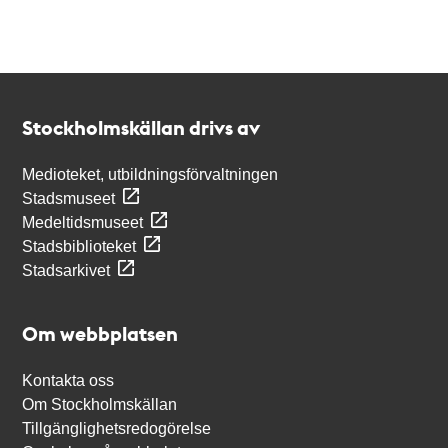
Kontakt
Stockholmskällan
Stockholmskällan drivs av
Medioteket, utbildningsförvaltningen
Stadsmuseet
Medeltidsmuseet
Stadsbiblioteket
Stadsarkivet
Om webbplatsen
Kontakta oss
Om Stockholmskällan
Tillgänglighetsredogörelse