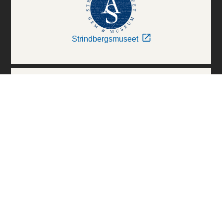
Strindbergsmuseet
Thielska Galleriet
Världskulturmuseerna