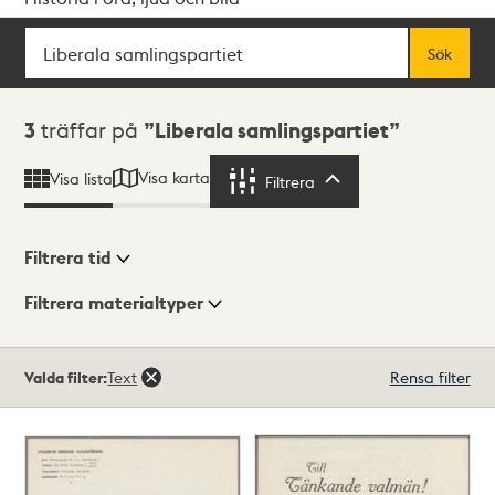
Sök
Fritextsök
Sök
Sökresultat
3
träffar på
Liberala samlingspartiet
Visa karta
Visa lista
Filtrera
Filtrera
Filtrera tid
Filtrera materialtyper
Visningsläge
Totalt
Valda filter:
Text
Rensa filter
3
träffar
Lista
Karta