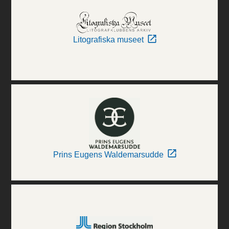
Litografiska museet
Prins Eugens Waldemarsudde