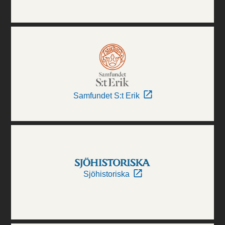
Samfundet S:t Erik
Sjöhistoriska