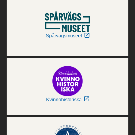
Spårvägsmuseet
Kvinnohistoriska