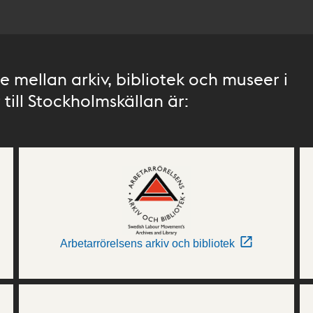
 mellan arkiv, bibliotek och museer i
till Stockholmskällan är:
Arbetarrörelsens arkiv och bibliotek