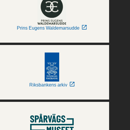
Prins Eugens Waldemarsudde
Riksbankens arkiv