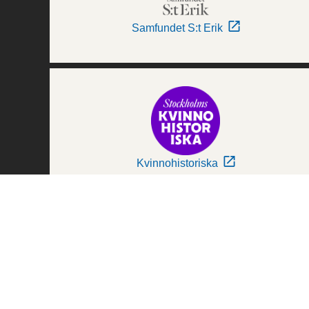
Samfundet S:t Erik
Kvinnohistoriska
Världskulturmuseerna