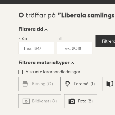
0
Liberala samlings
träffar på
Sökresultat
Filtrera tid
Från
Till
Visningsläge
Filtrer
Filtrera materialtyper
Lista
Karta
Visa inte lärarhandledningar
Ritning
(
0
)
Föremål
(
1
)
Bildkonst
(
0
)
Foto
(
2
)