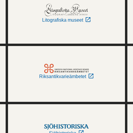
Litografiska museet
Riksantikvarieämbetet