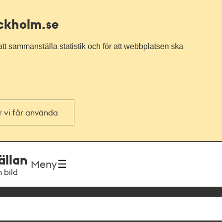
ockholm.se
tt sammanställa statistik och för att webbplatsen ska
or vi får använda
ällan
Meny
h bild