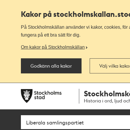
Kakor på stockholmskallan
.st
På Stockholmskällan använder vi kakor, cookies, för a
fungera på ett bra sätt för dig.
Om kakor på Stockholmskällan
Godkänn alla kakor
Välj vilka kak
Till
Till
Stockholmsk
navigationen
huvudinnehållet
Historia i ord, ljud oc
Sök
Fritextsök