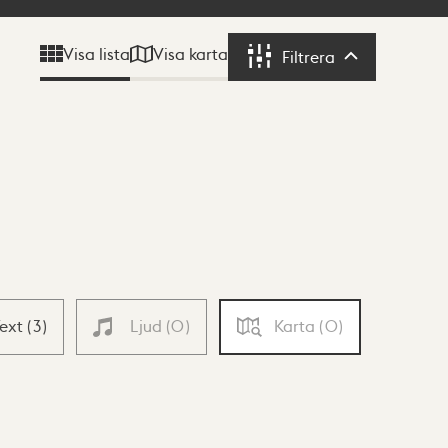
Visa karta
Visa lista
Filtrera
Filtrera
Text
(
3
)
Ljud
(
0
)
Karta
(
0
)