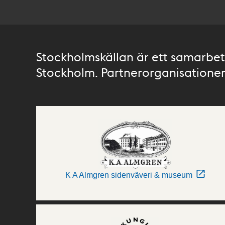
Stockholmskällan är ett samarbete
Stockholm. Partnerorganisationer 
K A Almgren sidenväveri & museum