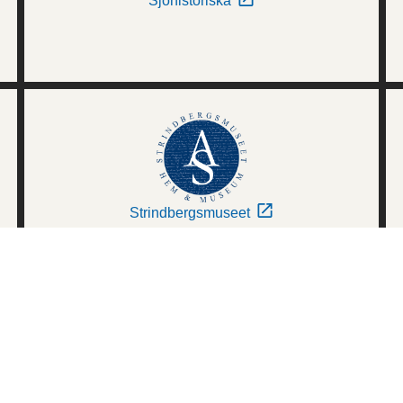
Sjöhistoriska
Strindbergsmuseet