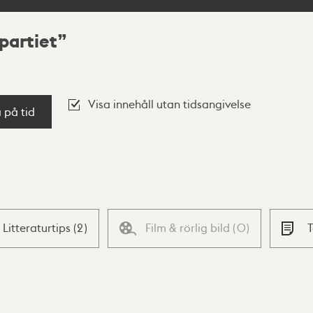
partiet
Visa innehåll utan tidsangivelse
a på tid
Litteraturtips
(
2
)
Film & rörlig bild
(
0
)