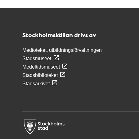
Kontakt
Stockholmskällan
Stockholmskällan drivs av
Medioteket, utbildningsförvaltningen
Stadsmuseet
Medeltidsmuseet
Stadsbiblioteket
Stadsarkivet