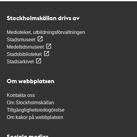
Kontakt
Stockholmskällan
Stockholmskällan drivs av
Medioteket, utbildningsförvaltningen
Stadsmuseet
Medeltidsmuseet
Stadsbiblioteket
Stadsarkivet
Om webbplatsen
Kontakta oss
Om Stockholmskällan
Tillgänglighetsredogörelse
Om kakor på webbplatsen
Sociala medier