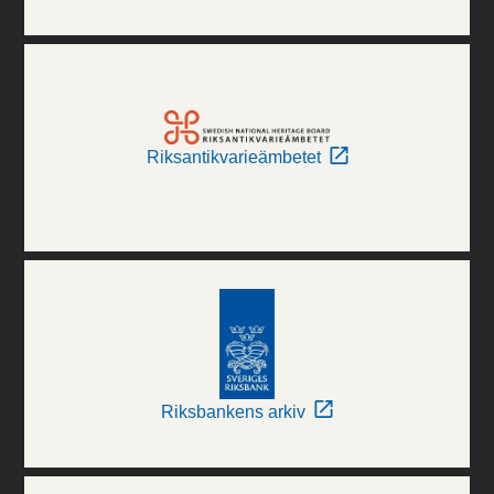
Riksantikvarieämbetet
Riksbankens arkiv