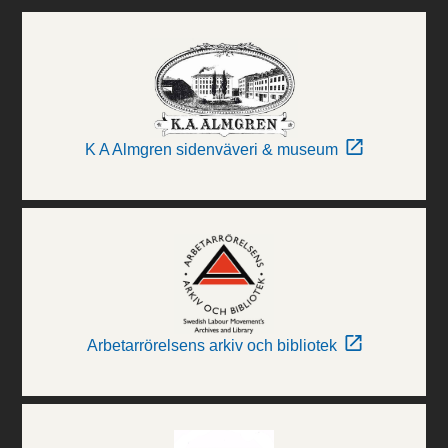
K A Almgren sidenväveri & museum
Arbetarrörelsens arkiv och bibliotek