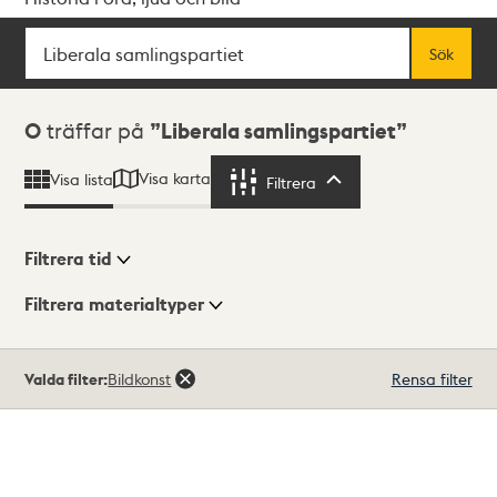
Sök
Fritextsök
Sök
Sökresultat
0
träffar på
Liberala samlingspartiet
Visa karta
Visa lista
Filtrera
Filtrera
Filtrera tid
Filtrera materialtyper
Visningsläge
Totalt
Valda filter:
Bildkonst
Rensa filter
0
träffar
Lista
Karta