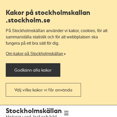
Kakor på stockholmskallan
.stockholm.se
På Stockholmskällan använder vi kakor, cookies, för att
sammanställa statistik och för att webbplatsen ska
fungera på ett bra sätt för dig.
Om kakor på Stockholmskällan
Godkänn alla kakor
Välj vilka kakor vi får använda
Till
Till
Stockholmskällan
navigationen
huvudinnehållet
Historia i ord, ljud och bild