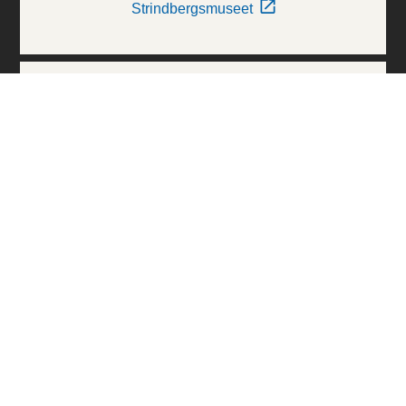
Strindbergsmuseet
Thielska Galleriet
Världskulturmuseerna