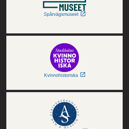
Spårvägsmuseet
Kvinnohistoriska