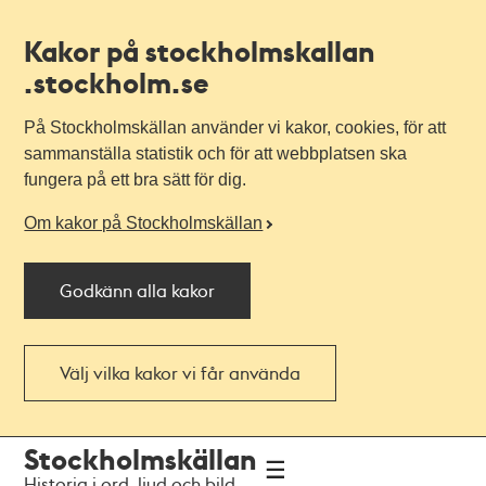
Kakor på stockholmskallan
.stockholm.se
På Stockholmskällan använder vi kakor, cookies, för att
sammanställa statistik och för att webbplatsen ska
fungera på ett bra sätt för dig.
Om kakor på Stockholmskällan
Godkänn alla kakor
Välj vilka kakor vi får använda
Till
Till
Stockholmskällan
navigationen
huvudinnehållet
Historia i ord, ljud och bild