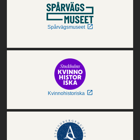
Spårvägsmuseet
Kvinnohistoriska