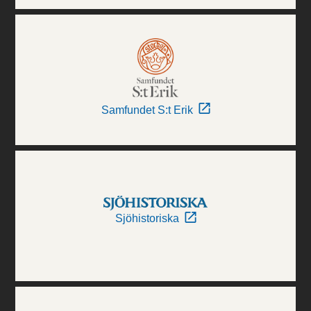
Samfundet S:t Erik
Sjöhistoriska