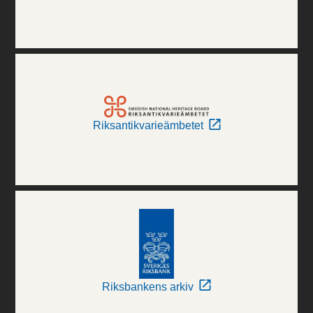
Riksantikvarieämbetet
Riksbankens arkiv