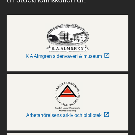
K A Almgren sidenväveri & museum
Arbetarrörelsens arkiv och bibliotek