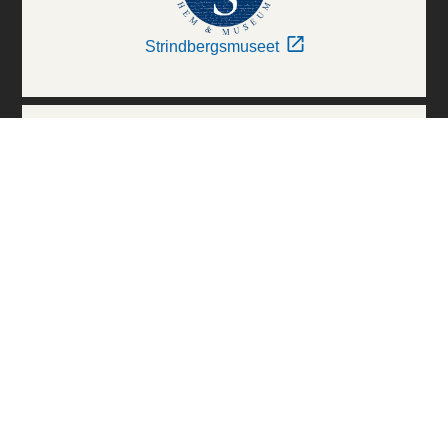
Strindbergsmuseet
Thielska Galleriet
Världskulturmuseerna