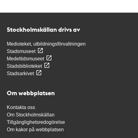
Kontakt
Stockholmskällan
Stockholmskällan drivs av
Medioteket, utbildningsförvaltningen
Stadsmuseet
Medeltidsmuseet
Stadsbiblioteket
Stadsarkivet
Om webbplatsen
Kontakta oss
Om Stockholmskällan
Tillgänglighetsredogörelse
Om kakor på webbplatsen