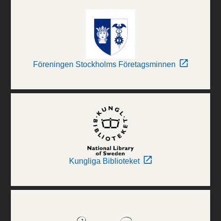
Föreningen Stockholms Företagsminnen
Kungliga Biblioteket