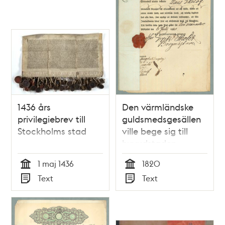
1436 års
Den värmländske
privilegiebrev till
guldsmedsgesällen
Stockholms stad
ville bege sig till
huvudstaden
1 maj 1436
1820
Tid
Tid
Text
Text
Typ
Typ