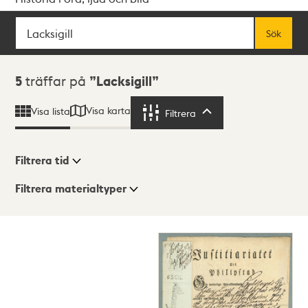
Sök
Fritextsök
Sök
Sökresultat
5
träffar på
Lacksigill
Visa karta
Visa lista
Filtrera
Filtrera
Filtrera tid
Filtrera materialtyper
Visningsläge
Totalt
5
träffar
Lista
Karta