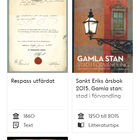
Respass utfärdat
Sankt Eriks årsbok
2015. Gamla stan:
stad i förvandling
1860
1250 till 2015
Tid
Tid
Text
Litteraturtips
Typ
Typ