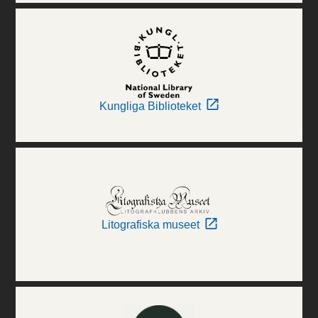
Kungliga Biblioteket
Litografiska museet