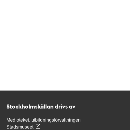
Kontakt
Stockholmskällan
Stockholmskällan drivs av
Medioteket, utbildningsförvaltningen
Stadsmuseet