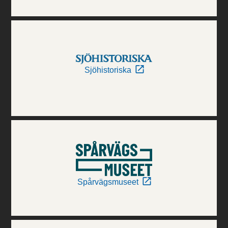
Sjöhistoriska
Spårvägsmuseet