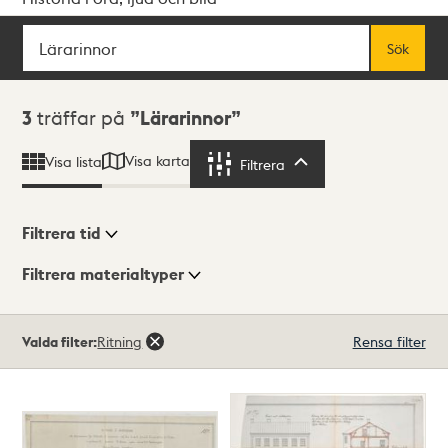
Sök
Fritextsök
Sök
Sökresultat
3
träffar på
Lärarinnor
Visa karta
Visa lista
Filtrera
Filtrera
Filtrera tid
Filtrera materialtyper
Visningsläge
Totalt
Valda filter:
Ritning
Rensa filter
3
träffar
Lista
Karta