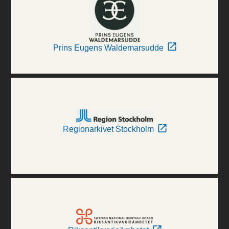
Prins Eugens Waldemarsudde
Regionarkivet Stockholm