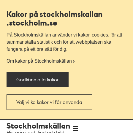
Kakor på stockholmskallan
.stockholm.se
På Stockholmskällan använder vi kakor, cookies, för att
sammanställa statistik och för att webbplatsen ska
fungera på ett bra sätt för dig.
Om kakor på Stockholmskällan
Godkänn alla kakor
Välj vilka kakor vi får använda
Till
Till
Stockholmskällan
navigationen
huvudinnehållet
Historia i ord, ljud och bild