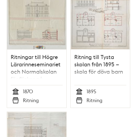
Ritningar till Högre
Ritning till Tysta
Lärarinneseminariet
skolan från 1895 –
och Normalskolan
skola för döva barn
för flickor på
Östermalm 1870
1870
1895
Tid
Tid
Ritning
Ritning
Typ
Typ