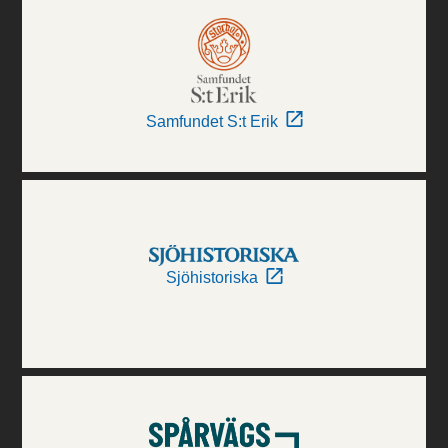
Samfundet S:t Erik
Sjöhistoriska