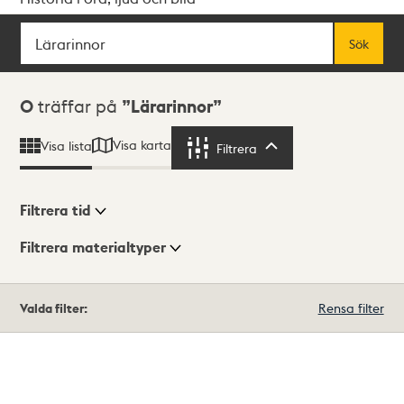
Sök
Fritextsök
Sök
Sökresultat
0
träffar på
Lärarinnor
Visa karta
Visa lista
Filtrera
Filtrera
Filtrera tid
Filtrera materialtyper
Visningsläge
Totalt
Valda filter:
Rensa filter
0
träffar
Lista
Karta