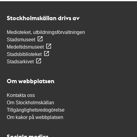
Kontakt
Stockholmskällan
Stockholmskällan drivs av
Medioteket, utbildningsförvaltningen
Stadsmuseet
Medeltidsmuseet
Stadsbiblioteket
Stadsarkivet
Om webbplatsen
Kontakta oss
Om Stockholmskällan
Tillgänglighetsredogörelse
Om kakor på webbplatsen
Sociala medier