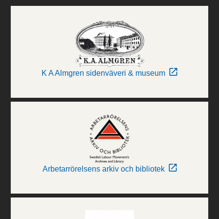
K A Almgren sidenväveri & museum
Arbetarrörelsens arkiv och bibliotek