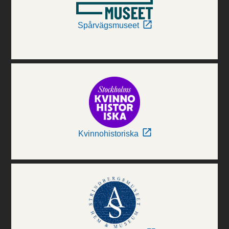
Spårvägsmuseet
Kvinnohistoriska