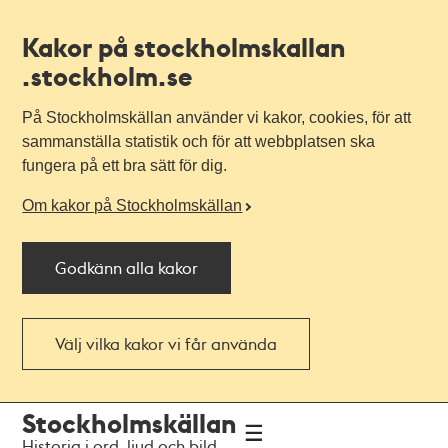
Kakor på stockholmskallan
.stockholm.se
På Stockholmskällan använder vi kakor, cookies, för att
sammanställa statistik och för att webbplatsen ska
fungera på ett bra sätt för dig.
Om kakor på Stockholmskällan
Godkänn alla kakor
Välj vilka kakor vi får använda
Till
Till
Stockholmskällan
navigationen
huvudinnehållet
Historia i ord, ljud och bild