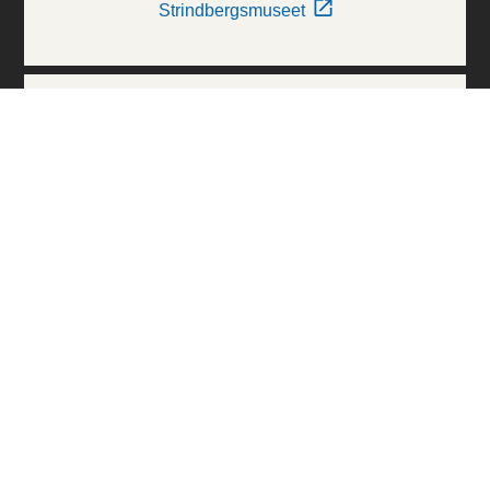
Strindbergsmuseet
Thielska Galleriet
Världskulturmuseerna