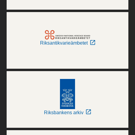
Riksantikvarieämbetet
Riksbankens arkiv