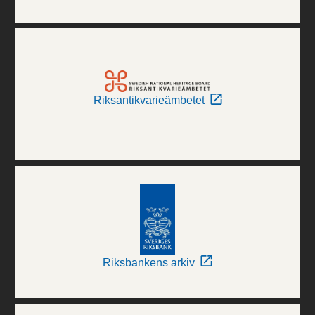
Riksantikvarieämbetet
Riksbankens arkiv