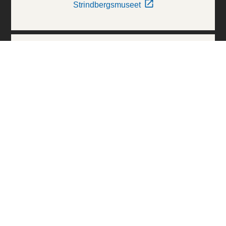
Strindbergsmuseet
Thielska Galleriet
Världskulturmuseerna