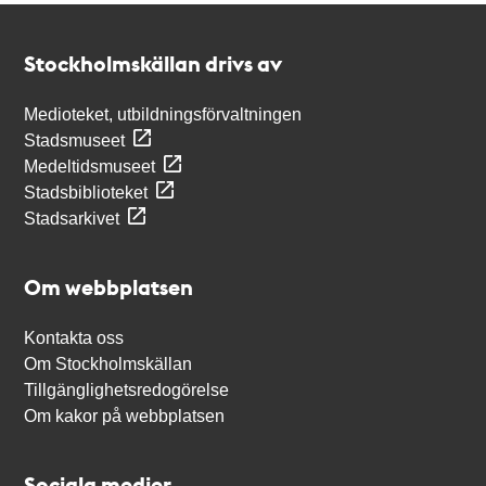
Kontakt
Stockholmskällan
Stockholmskällan drivs av
Medioteket, utbildningsförvaltningen
Stadsmuseet
Medeltidsmuseet
Stadsbiblioteket
Stadsarkivet
Om webbplatsen
Kontakta oss
Om Stockholmskällan
Tillgänglighetsredogörelse
Om kakor på webbplatsen
Sociala medier