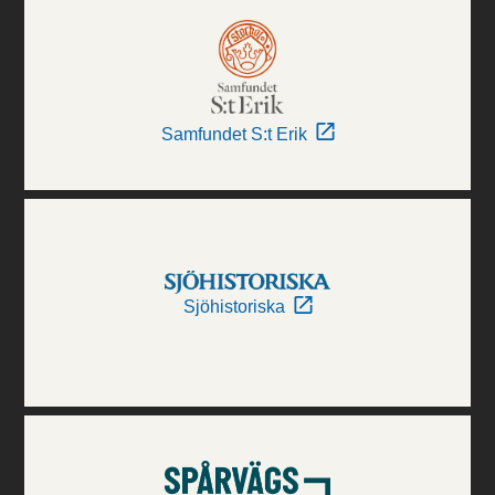
Samfundet S:t Erik
Sjöhistoriska