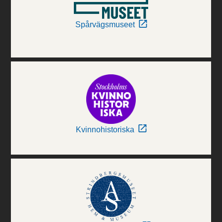
Spårvägsmuseet
Kvinnohistoriska