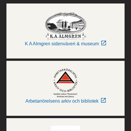
K A Almgren sidenväveri & museum
Arbetarrörelsens arkiv och bibliotek