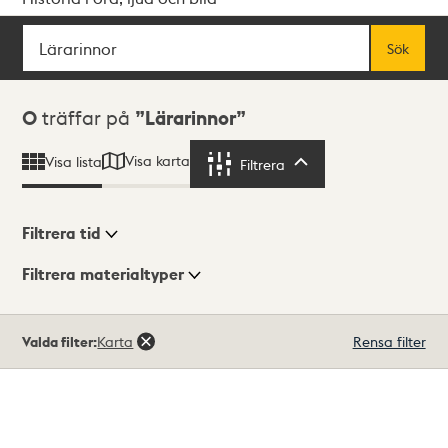
Sök
Fritextsök
Sök
Sökresultat
0
träffar på
Lärarinnor
Visa karta
Visa lista
Filtrera
Filtrera
Filtrera tid
Filtrera materialtyper
Visningsläge
Totalt
Valda filter:
Karta
Rensa filter
0
träffar
Lista
Karta