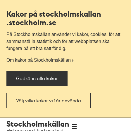
Kakor på stockholmskallan
.stockholm.se
På Stockholmskällan använder vi kakor, cookies, för att
sammanställa statistik och för att webbplatsen ska
fungera på ett bra sätt för dig.
Om kakor på Stockholmskällan
Godkänn alla kakor
Välj vilka kakor vi får använda
Till
Till
Stockholmskällan
navigationen
huvudinnehållet
Historia i ord, ljud och bild