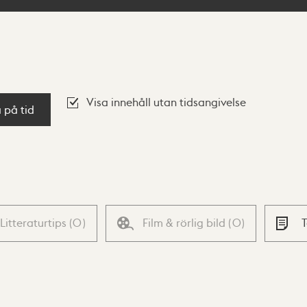
Visa innehåll utan tidsangivelse
a på tid
Litteraturtips
(
0
)
Film & rörlig bild
(
0
)