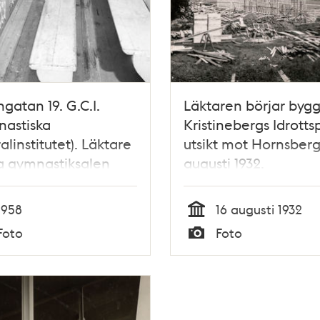
atan 19. G.C.I.
Läktaren börjar bygg
nastiska
Kristinebergs Idrottsp
alinstitutet). Läktare
utsikt mot Hornsberg
ra gymnastiksalen
augusti 1932.
1958
16 augusti 1932
Tid
Foto
Foto
Typ