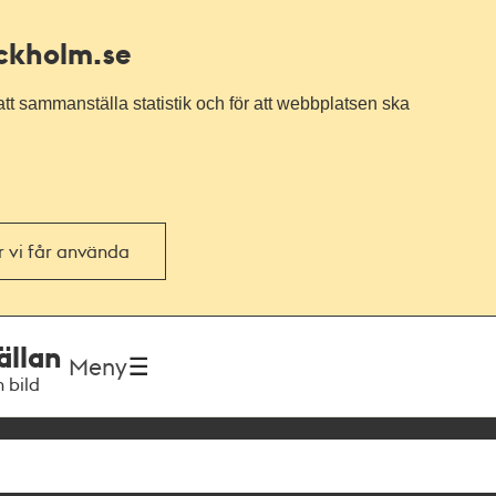
ockholm.se
tt sammanställa statistik och för att webbplatsen ska
or vi får använda
ällan
Meny
h bild