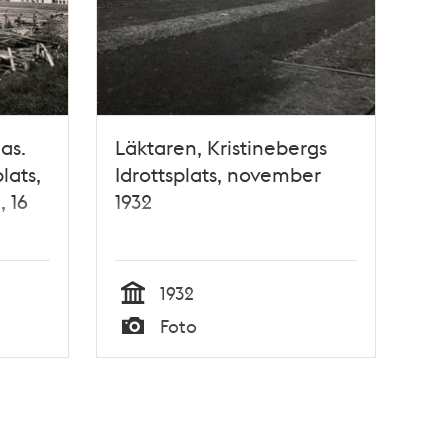
as.
Läktaren, Kristinebergs
lats,
Idrottsplats, november
, 16
1932
1932
Tid
Foto
Typ