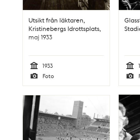
Utsikt från läktaren,
Glass
Kristinebergs Idrottsplats,
Stadi
maj 1933
1933
Tid
Tid
Foto
Typ
Typ