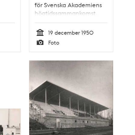
för Svenska Akademiens
högtidssammankomst.
Kungliga
husgerådskammarens
19 december 1950
Gustaf Gejpel spikar fast
Tid
Foto
kronkläde på kungliga
Typ
läktarens trästomme