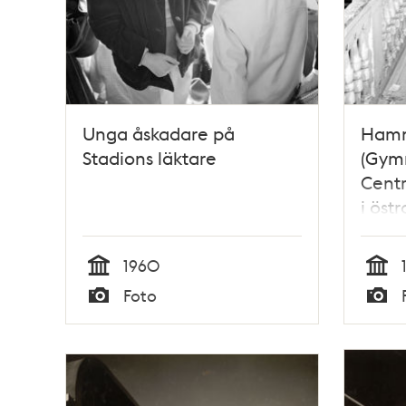
Unga åskadare på
Hamng
Stadions läktare
(Gym
Centr
i öst
1960
Tid
Tid
Foto
Typ
Typ