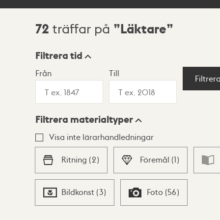
72
Läktare
träffar på
Sökresultat
Filtrera tid
Från
Till
Visningsläge
Filtrer
Filtrera materialtyper
Lista
Karta
Visa inte lärarhandledningar
Ritning
(
2
)
Föremål
(
1
)
Bildkonst
(
3
)
Foto
(
56
)