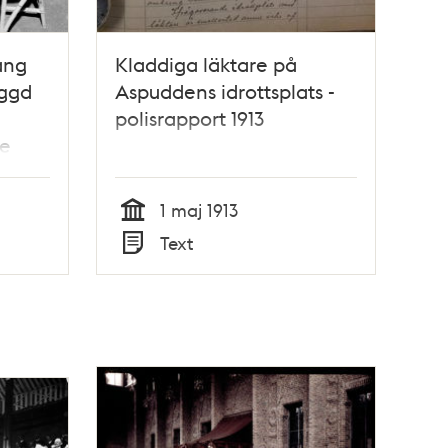
ang
Kladdiga läktare på
ggd
Aspuddens idrottsplats -
polisrapport 1913
de
1 maj 1913
Tid
Text
Typ