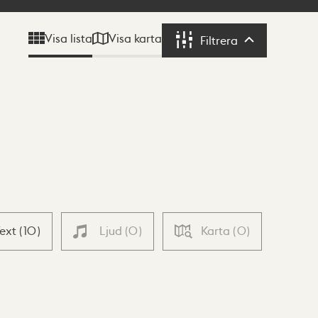
Visa karta
Visa lista
Filtrera
Filtrera
Text
(
10
)
Ljud
(
0
)
Karta
(
0
)