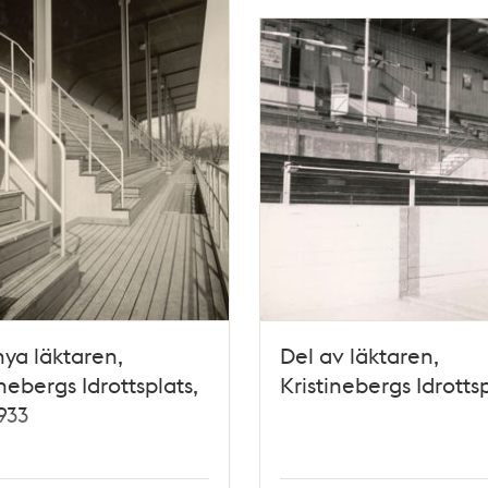
ya läktaren,
Del av läktaren,
inebergs Idrottsplats,
Kristinebergs Idrottsp
933