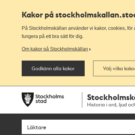
Kakor på stockholmskallan
.st
På Stockholmskällan använder vi kakor, cookies, för a
fungera på ett bra sätt för dig.
Om kakor på Stockholmskällan
Godkänn alla kakor
Välj vilka kak
Till
Till
Stockholmsk
navigationen
huvudinnehållet
Historia i ord, ljud oc
Sök
Fritextsök