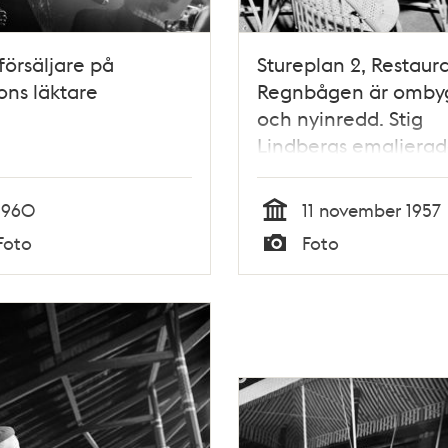
försäljare på
Stureplan 2, Restaur
ons läktare
Regnbågen är omby
och nyinredd. Stig
Lindbergs emaljera
bord på läktaren
1960
11 november 1957
Tid
Foto
Foto
Typ