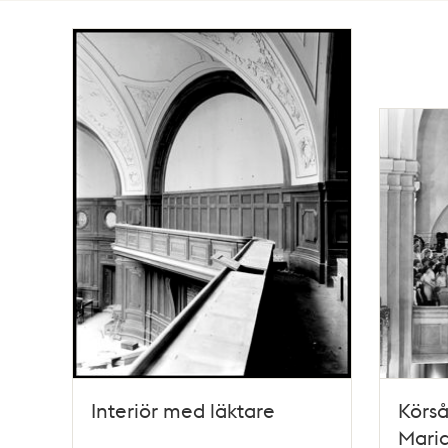
Totalt
72
träffar
Interiör med läktare
Körså
Maria