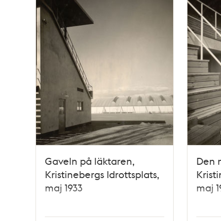
Gaveln på läktaren,
Den n
Kristinebergs Idrottsplats,
Krist
maj 1933
maj 1