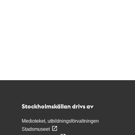
Kontakt
Stockholmskällan
Stockholmskällan drivs av
Medioteket, utbildningsförvaltningen
Stadsmuseet