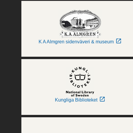
K A Almgren sidenväveri & museum
Kungliga Biblioteket