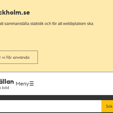
ockholm.se
tt sammanställa statistik och för att webbplatsen ska
or vi får använda
ällan
Meny
h bild
Sök