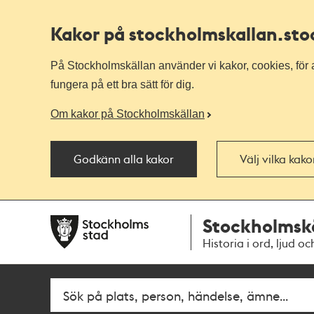
Kakor på stockholmskallan
.st
På Stockholmskällan använder vi kakor, cookies, för a
fungera på ett bra sätt för dig.
Om kakor på Stockholmskällan
Godkänn alla kakor
Välj vilka kak
Till
Till
Stockholmsk
navigationen
huvudinnehållet
Historia i ord, ljud oc
Fritextsök