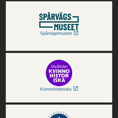
Spårvägsmuseet
Kvinnohistoriska