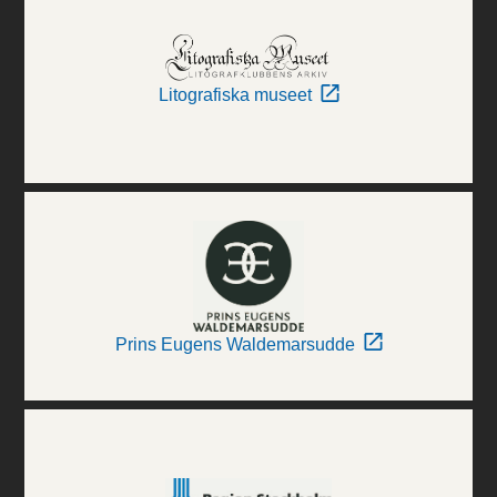
Litografiska museet
Prins Eugens Waldemarsudde