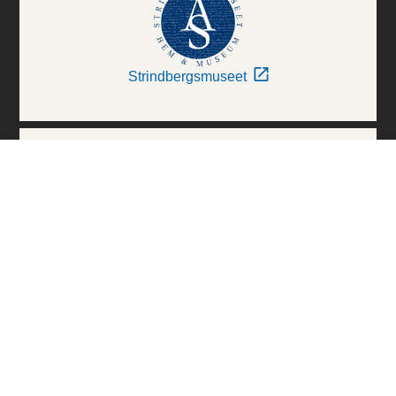
Strindbergsmuseet
Thielska Galleriet