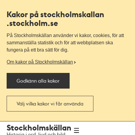
Kakor på stockholmskallan
.stockholm.se
På Stockholmskällan använder vi kakor, cookies, för att
sammanställa statistik och för att webbplatsen ska
fungera på ett bra sätt för dig.
Om kakor på Stockholmskällan
Godkänn alla kakor
Välj vilka kakor vi får använda
Till
Till
Stockholmskällan
navigationen
huvudinnehållet
Historia i ord, ljud och bild