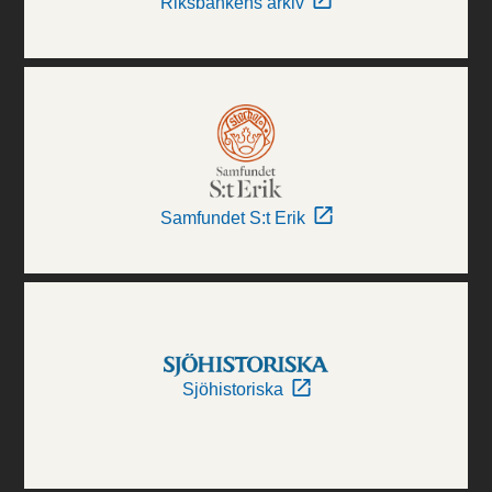
Riksbankens arkiv
Samfundet S:t Erik
Sjöhistoriska