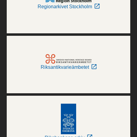
Regionarkivet Stockholm
Riksantikvarieämbetet