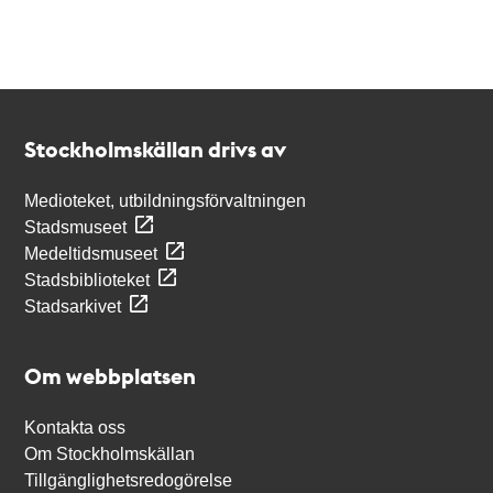
Kontakt
Stockholmskällan
Stockholmskällan drivs av
Medioteket, utbildningsförvaltningen
Stadsmuseet
Medeltidsmuseet
Stadsbiblioteket
Stadsarkivet
Om webbplatsen
Kontakta oss
Om Stockholmskällan
Tillgänglighetsredogörelse