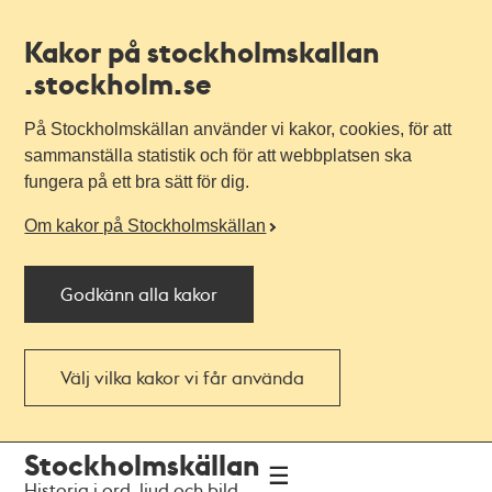
Kakor på stockholmskallan
.stockholm.se
På Stockholmskällan använder vi kakor, cookies, för att
sammanställa statistik och för att webbplatsen ska
fungera på ett bra sätt för dig.
Om kakor på Stockholmskällan
Godkänn alla kakor
Välj vilka kakor vi får använda
Till
Till
Stockholmskällan
navigationen
huvudinnehållet
Historia i ord, ljud och bild