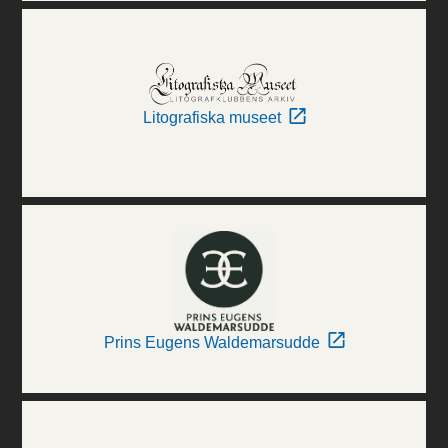
Litografiska museet
Prins Eugens Waldemarsudde