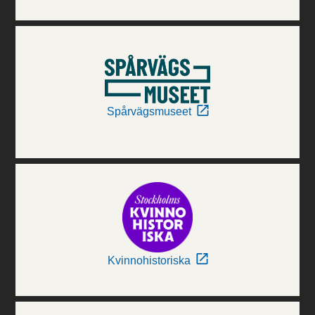
Spårvägsmuseet
Kvinnohistoriska