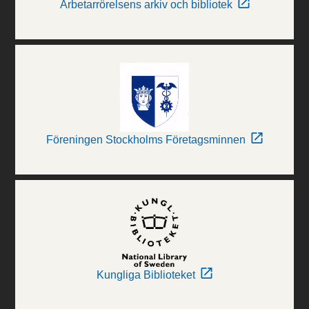
Arbetarrörelsens arkiv och bibliotek
Föreningen Stockholms Företagsminnen
Kungliga Biblioteket