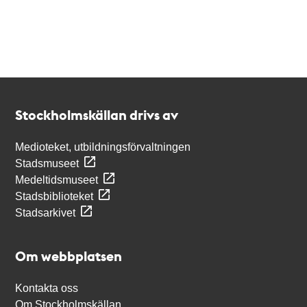
Kontakt
Stockholmskällan
Stockholmskällan drivs av
Medioteket, utbildningsförvaltningen
Stadsmuseet
Medeltidsmuseet
Stadsbiblioteket
Stadsarkivet
Om webbplatsen
Kontakta oss
Om Stockholmskällan