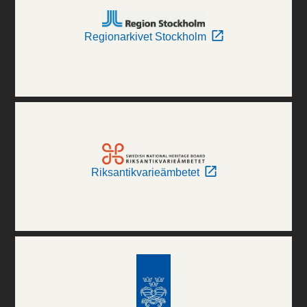
Regionarkivet Stockholm
Riksantikvarieämbetet