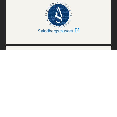
Strindbergsmuseet
Thielska Galleriet