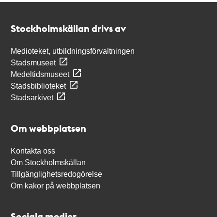
Kontakt
Stockholmskällan
Stockholmskällan drivs av
Medioteket, utbildningsförvaltningen
Stadsmuseet
Medeltidsmuseet
Stadsbiblioteket
Stadsarkivet
Om webbplatsen
Kontakta oss
Om Stockholmskällan
Tillgänglighetsredogörelse
Om kakor på webbplatsen
Sociala medier