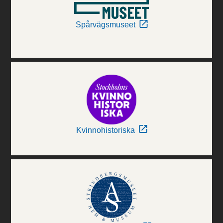
Spårvägsmuseet
Kvinnohistoriska