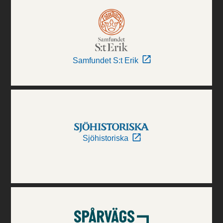
Samfundet S:t Erik
Sjöhistoriska