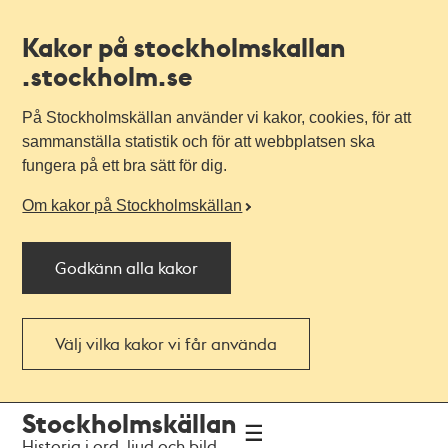
Kakor på stockholmskallan
.stockholm.se
På Stockholmskällan använder vi kakor, cookies, för att
sammanställa statistik och för att webbplatsen ska
fungera på ett bra sätt för dig.
Om kakor på Stockholmskällan
Godkänn alla kakor
Välj vilka kakor vi får använda
Till
Till
Stockholmskällan
navigationen
huvudinnehållet
Historia i ord, ljud och bild