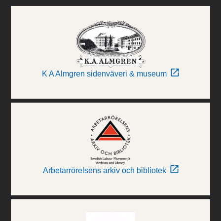
K A Almgren sidenväveri & museum
Arbetarrörelsens arkiv och bibliotek