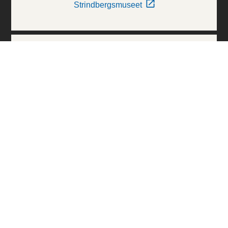
Strindbergsmuseet
Thielska Galleriet
Världskulturmuseerna