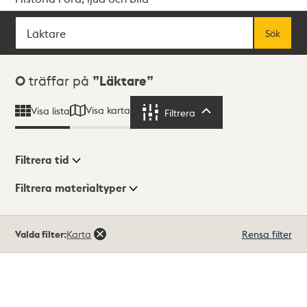
Sök
Fritextsök
Sök
Sökresultat
0
träffar på
Läktare
Visa karta
Visa lista
Filtrera
Filtrera
Filtrera tid
Filtrera materialtyper
Visningsläge
Totalt
Valda filter:
Karta
Rensa filter
0
träffar
Lista
Karta