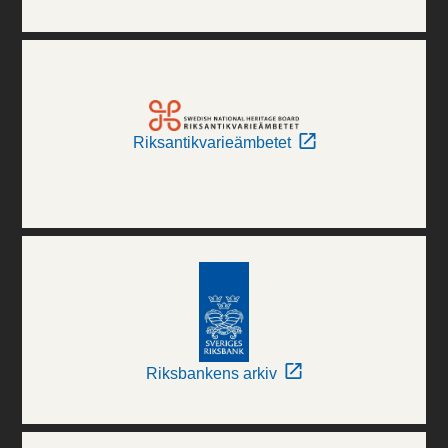
Riksantikvarieämbetet
Riksbankens arkiv