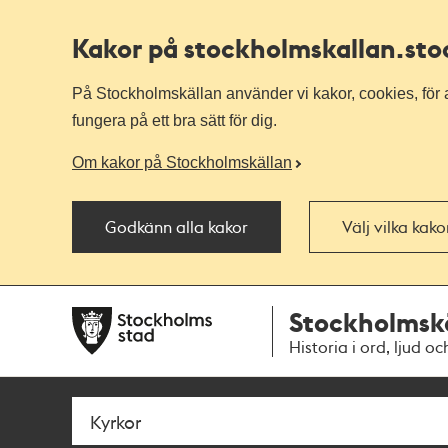
Kakor på stockholmskallan
.st
På Stockholmskällan använder vi kakor, cookies, för a
fungera på ett bra sätt för dig.
Om kakor på Stockholmskällan
Godkänn alla kakor
Välj vilka kak
Till
Till
Stockholmsk
navigationen
huvudinnehållet
Historia i ord, ljud oc
Sök
Fritextsök