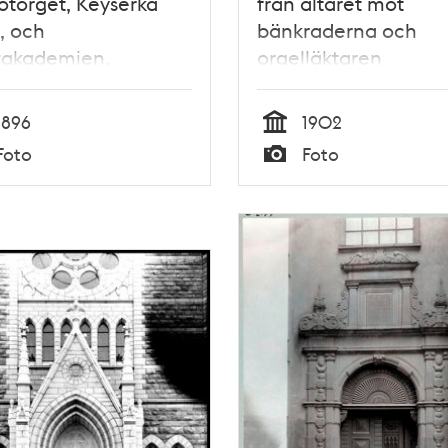
torget, Keyserka
från altaret mot
, och
bänkraderna och
takademien.
orgelläktaren
1896
1902
Tid
Foto
Foto
Typ