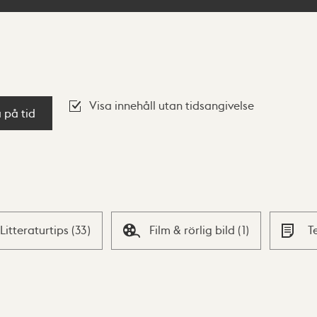
Visa innehåll utan tidsangivelse
a på tid
Litteraturtips
(
33
)
Film & rörlig bild
(
1
)
T