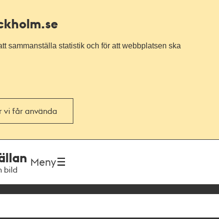
ockholm.se
tt sammanställa statistik och för att webbplatsen ska
or vi får använda
ällan
Meny
h bild