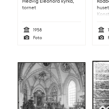
Hedvig Eleonora kyrka,
Rödbo
tornet
huset
Kons
1958
Tid
Tid
Foto
Typ
Typ