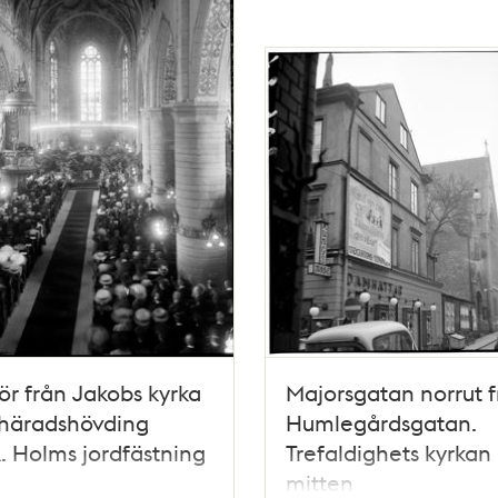
iör från Jakobs kyrka
Majorsgatan norrut f
häradshövding
Humlegårdsgatan.
. Holms jordfästning
Trefaldighets kyrkan 
mitten