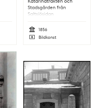
Katarinatrakten och
Stadsgården från
Saltsjösidan
1856
Tid
Bildkonst
Typ