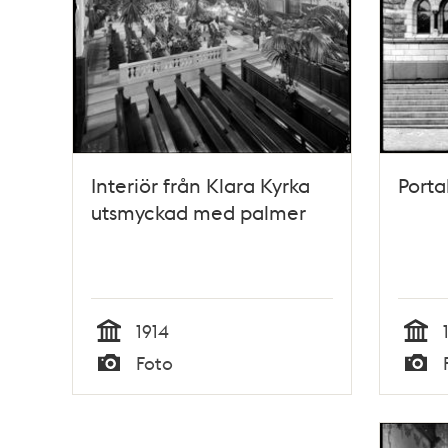
Interiör från Klara Kyrka
Porta
utsmyckad med palmer
1914
Tid
Tid
Foto
Typ
Typ