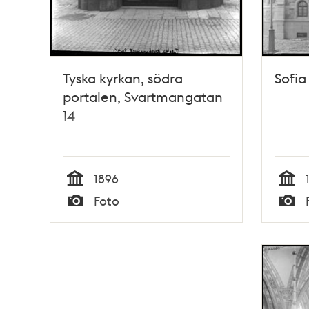
Tyska kyrkan, södra
Sofia
portalen, Svartmangatan
14
1896
Tid
Tid
Foto
Typ
Typ