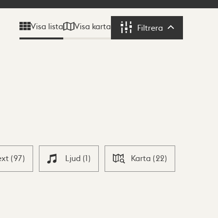
Visa karta
Visa lista
Filtrera
Filtrera
ext
(
97
)
Ljud
(
1
)
Karta
(
22
)