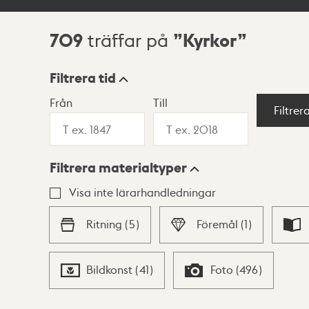
709
Kyrkor
träffar på
Sökresultat
Filtrera tid
Från
Till
Visningsläge
Filtrer
Filtrera materialtyper
Lista
Karta
Visa inte lärarhandledningar
Ritning
(
5
)
Föremål
(
1
)
Bildkonst
(
41
)
Foto
(
496
)