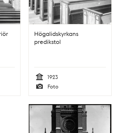
iör
Högalidskyrkans
predikstol
1923
Tid
Foto
Typ