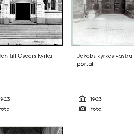
len till Oscars kyrka
Jakobs kyrkas västra
portal
1903
1903
Tid
Foto
Foto
Typ