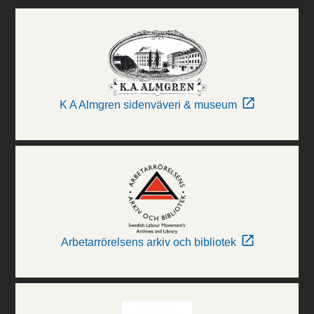
K A Almgren sidenväveri & museum
Arbetarrörelsens arkiv och bibliotek