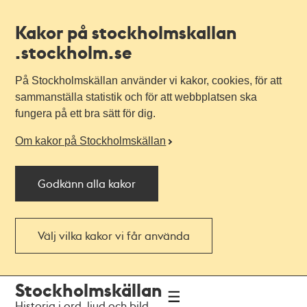
Kakor på stockholmskallan
.stockholm.se
På Stockholmskällan använder vi kakor, cookies, för att
sammanställa statistik och för att webbplatsen ska
fungera på ett bra sätt för dig.
Om kakor på Stockholmskällan
Godkänn alla kakor
Välj vilka kakor vi får använda
Till
Till
Stockholmskällan
navigationen
huvudinnehållet
Historia i ord, ljud och bild