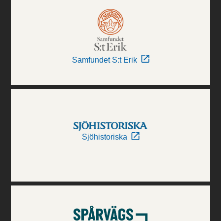
Samfundet S:t Erik
Sjöhistoriska