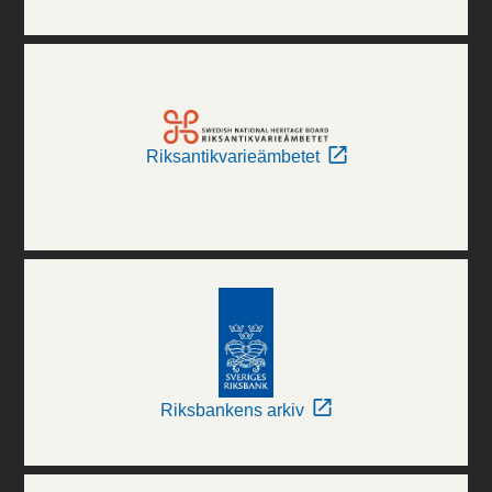
Riksantikvarieämbetet
Riksbankens arkiv