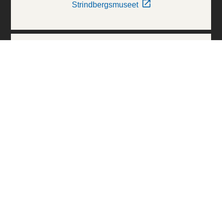
Strindbergsmuseet
Thielska Galleriet
Världskulturmuseerna