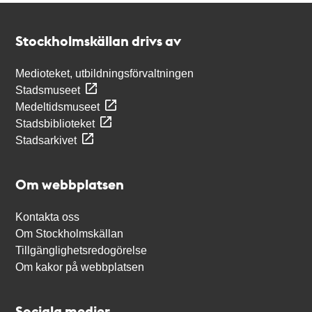
Kontakt
Stockholmskällan
Stockholmskällan drivs av
Medioteket, utbildningsförvaltningen
Stadsmuseet
Medeltidsmuseet
Stadsbiblioteket
Stadsarkivet
Om webbplatsen
Kontakta oss
Om Stockholmskällan
Tillgänglighetsredogörelse
Om kakor på webbplatsen
Sociala medier