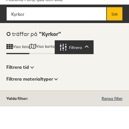
Sök
Fritextsök
Sök
Sökresultat
0
träffar på
Kyrkor
Visa karta
Visa lista
Filtrera
Filtrera
Filtrera tid
Filtrera materialtyper
Visningsläge
Totalt
Valda filter:
Rensa filter
0
träffar
Lista
Karta