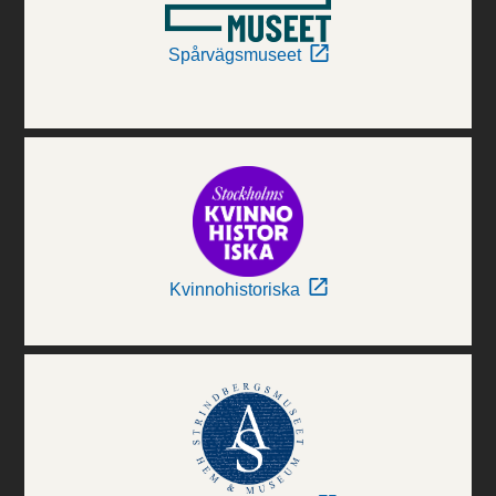
Spårvägsmuseet
Kvinnohistoriska