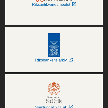
Riksantikvarieämbetet
Riksbankens arkiv
Samfundet S:t Erik