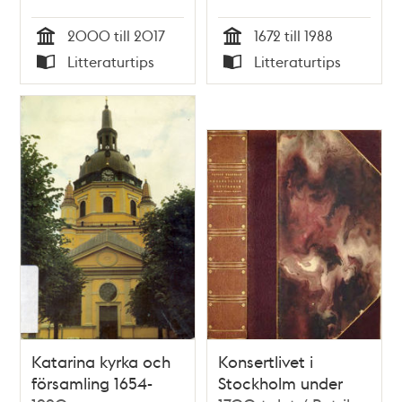
Stenung
2000 till 2017
1672 till 1988
Tid
Tid
Litteraturtips
Litteraturtips
Typ
Typ
Katarina kyrka och
Konsertlivet i
församling 1654-
Stockholm under