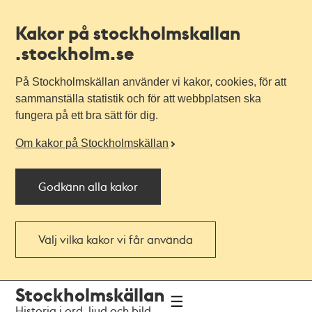
Kakor på stockholmskallan
.stockholm.se
På Stockholmskällan använder vi kakor, cookies, för att
sammanställa statistik och för att webbplatsen ska
fungera på ett bra sätt för dig.
Om kakor på Stockholmskällan
Godkänn alla kakor
Välj vilka kakor vi får använda
Till
Till
Stockholmskällan
navigationen
huvudinnehållet
Historia i ord, ljud och bild