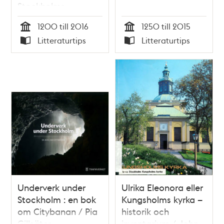
Stockholms
stadsmiljö i ett
1200 till 2016
1250 till 2015
internationellt
Tid
Tid
Litteraturtips
Litteraturtips
perspektiv
Typ
Typ
Underverk under
Ulrika Eleonora eller
Stockholm : en bok
Kungsholms kyrka –
om Citybanan / Pia
historik och
Gillsäter
inventarium / John