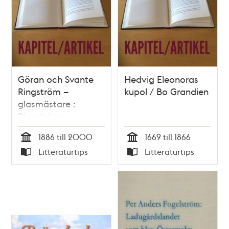
Göran och Svante
Hedvig Eleonoras
Ringström –
kupol / Bo Grandien
glasmästare :
Ringströms
glasmästeri,
1886 till 2000
1669 till 1866
Östgötagatan 9 /
Tid
Tid
Litteraturtips
Litteraturtips
Mats Janson
Typ
Typ