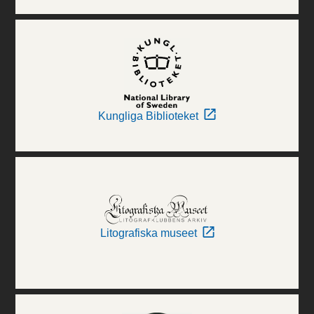
Kungliga Biblioteket
Litografiska museet