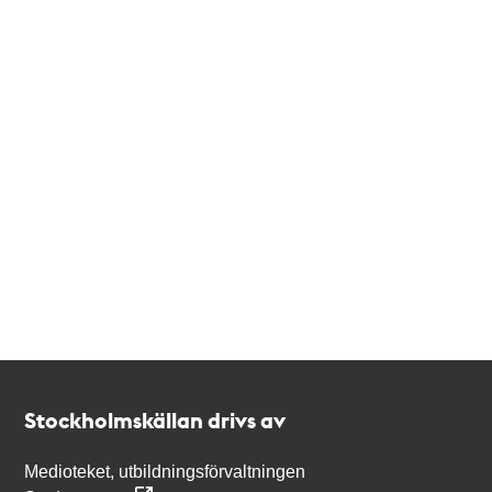
Kontakt
Stockholmskällan
Stockholmskällan drivs av
Medioteket, utbildningsförvaltningen