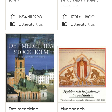
1990
1700-talet / Patrik
Vretblad
1654 till 1990
1701 till 1800
Tid
Tid
Litteraturtips
Litteraturtips
Typ
Typ
Det medeltida
Hyddor och