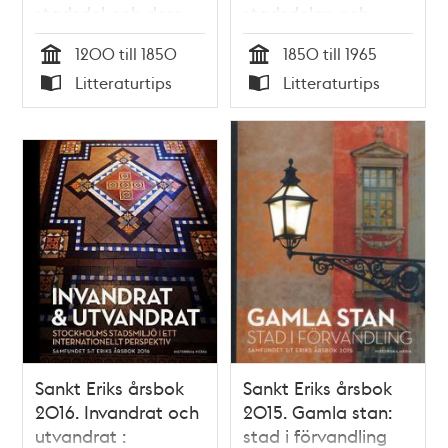
stadsdel och dess
stadsdelen och
kyrkliga liv : historisk
församlingslivet :
1200 till 1850
1850 till 1965
skildring / Arne
historisk skildring /
Tid
Tid
Litteraturtips
Litteraturtips
Munthe
Arne Munthe
Typ
Typ
Sankt Eriks årsbok
Sankt Eriks årsbok
2016. Invandrat och
2015. Gamla stan:
utvandrat :
stad i förvandling