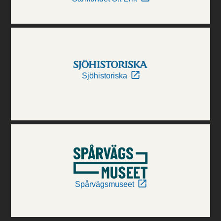
Sjöhistoriska
Spårvägsmuseet