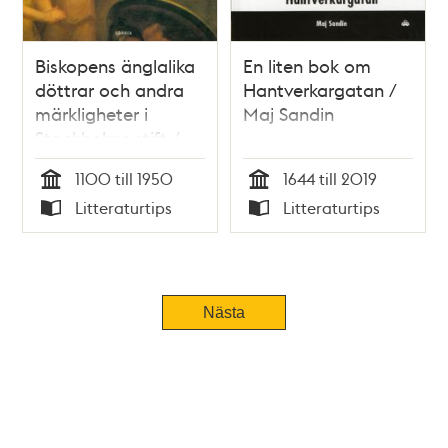
Biskopens änglalika
En liten bok om
döttrar och andra
Hantverkargatan /
märkligheter i
Maj Sandin
Stockholms stift /
Carl Henrik Martling
1100 till 1950
1644 till 2019
Tid
Tid
Litteraturtips
Litteraturtips
Typ
Typ
Nästa