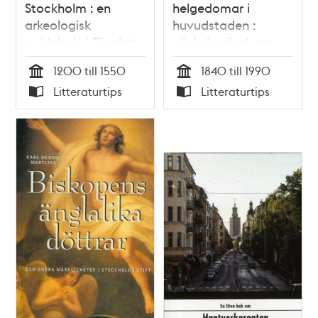
Stockholm : en
helgedomar i
arkeologisk
huvudstaden :
guidebok / Elisabet
väckelserörelsens
Regner
byggnader i
1200 till 1550
1840 till 1990
Stockholm 1840-
Tid
Tid
Litteraturtips
Litteraturtips
1990
Typ
Typ