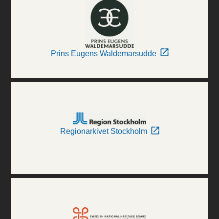
Prins Eugens Waldemarsudde
Regionarkivet Stockholm