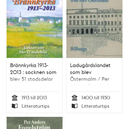
Brännkyrka 1913-
Ladugårdslandet
2013 : socknen som
som blev
blev 51 stadsdelar
Östermalm / Per
Anders Fogelström
1913 till 2013
1400 till 1930
Tid
Tid
Litteraturtips
Litteraturtips
Typ
Typ