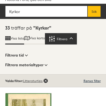
Sök
Fritextsök
Sök
Sökresultat
33
träffar på
Kyrkor
Visa karta
Visa lista
Filtrera
Filtrera
Filtrera tid
Filtrera materialtyper
Visningsläge
Totalt
Valda filter:
Litteraturtips
Rensa filter
33
träffar
Lista
Karta