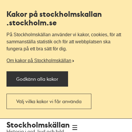
Kakor på stockholmskallan
.stockholm.se
På Stockholmskällan använder vi kakor, cookies, för att
sammanställa statistik och för att webbplatsen ska
fungera på ett bra sätt för dig.
Om kakor på Stockholmskällan
Godkänn alla kakor
Välj vilka kakor vi får använda
Till
Till
Stockholmskällan
navigationen
huvudinnehållet
Historia i ord, ljud och bild