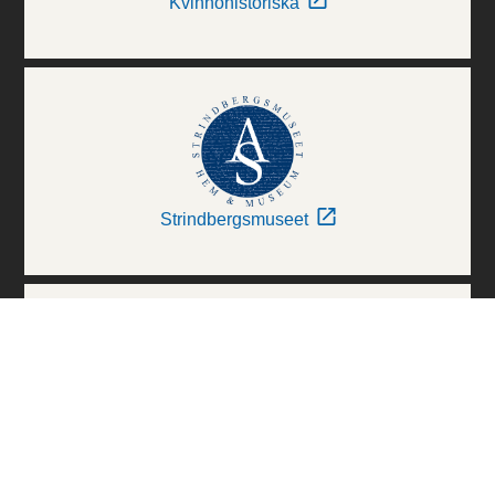
Kvinnohistoriska
Strindbergsmuseet
Thielska Galleriet