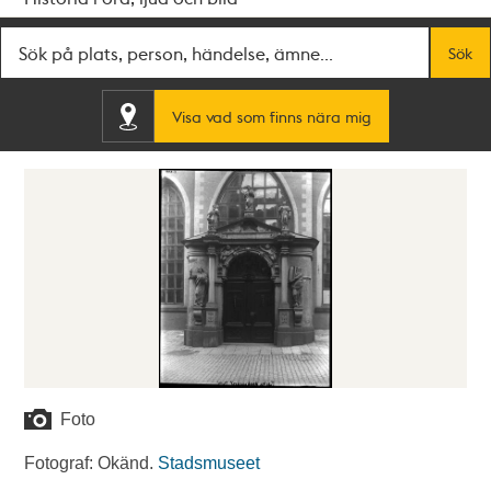
Fritextsök
Sök
Visa vad som finns nära mig
Foto
Fotograf: Okänd.
Stadsmuseet