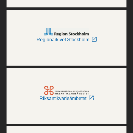
Regionarkivet Stockholm
Riksantikvarieämbetet