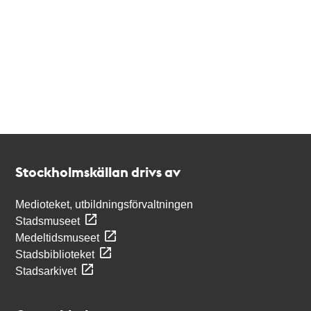
Kontakt
Stockholmskällan
Stockholmskällan drivs av
Medioteket, utbildningsförvaltningen
Stadsmuseet
Medeltidsmuseet
Stadsbiblioteket
Stadsarkivet