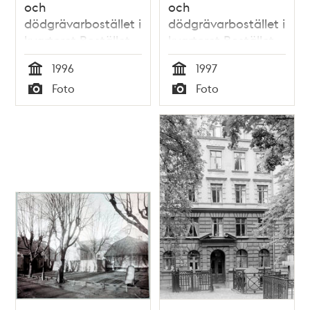
och
och
dödgrävarbostället i
dödgrävarbostället i
kvarteret Bostället
kvarteret Bostället
vid Skansbacken,
vid Skansbacken
1996
1997
vintertid
Tid
Tid
Foto
Foto
Typ
Typ