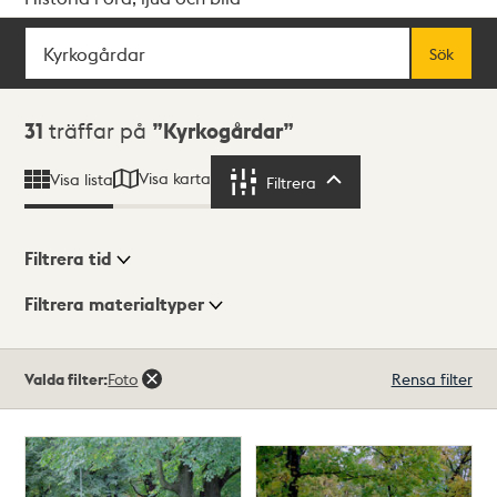
Sök
Fritextsök
Sök
Sökresultat
31
träffar på
Kyrkogårdar
Visa karta
Visa lista
Filtrera
Filtrera
Filtrera tid
Filtrera materialtyper
Visningsläge
Totalt
Valda filter:
Foto
Rensa filter
31
träffar
Lista
Karta