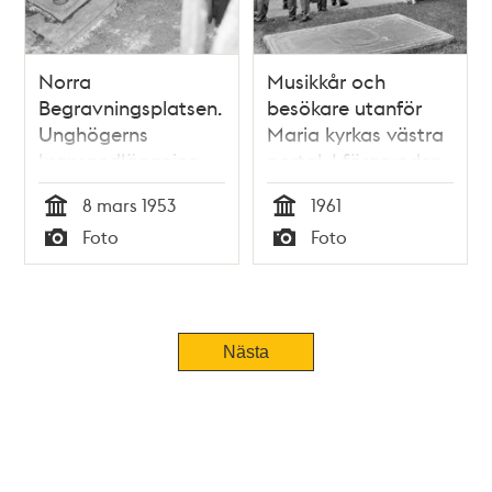
Norra
Musikkår och
Begravningsplatsen.
besökare utanför
Unghögerns
Maria kyrkas västra
kransnedläggning
portal. I förgrunden
vid amiral Arvid
en gravhäll
8 mars 1953
1961
Lindmans grav
Tid
Tid
Foto
Foto
Typ
Typ
Nästa