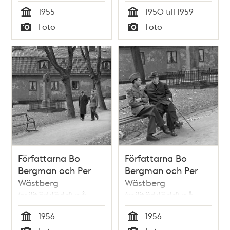
1955
1950 till 1959
Tid
Tid
Foto
Foto
Typ
Typ
Författarna Bo
Författarna Bo
Bergman och Per
Bergman och Per
Wästberg
Wästberg
(militärklädd) på
(militärklädd) på
Klara kyrkogård vid
Klara kyrkogård
1956
1956
gravstenen över
Tid
Tid