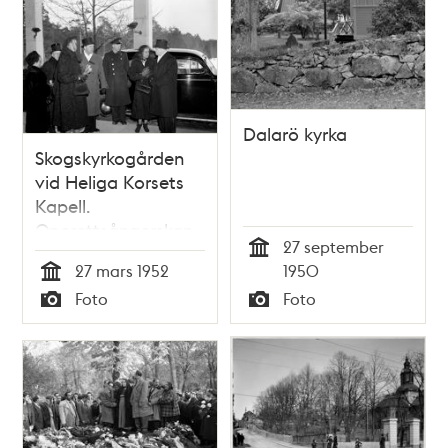
Dalarö kyrka
Skogskyrkogården
vid Heliga Korsets
Kapell.
Operettsångerskan
27 september
Margit Rosengrens
Tid
27 mars 1952
1950
jordfästning
Tid
Foto
Foto
Typ
Typ