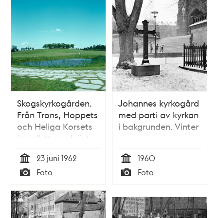
Skogskyrkogården.
Johannes kyrkogård
Från Trons, Hoppets
med parti av kyrkan
och Heliga Korsets
i bakgrunden. Vinter
kapell åt nordväst
23 juni 1962
1960
Tid
Tid
Foto
Foto
Typ
Typ