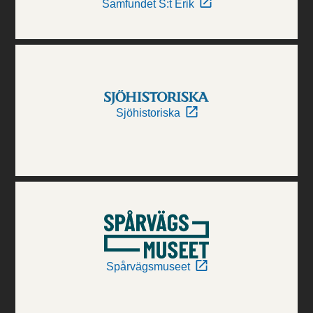
Samfundet S:t Erik
Sjöhistoriska
Spårvägsmuseet