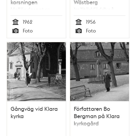
korsningen
Wästberg
Holländargatan -
(militärklädd) på
Kammakargatan. I
Klara kyrkogård.
1962
1956
bakgrunden
Gravstenen över
Tid
Tid
Foto
Foto
Bonnierhuset vid
Anna-Maria
Typ
Typ
Sveavägen
Lenngren i
bakgrunden
Gångväg vid Klara
Författaren Bo
kyrka
Bergman på Klara
kyrkogård