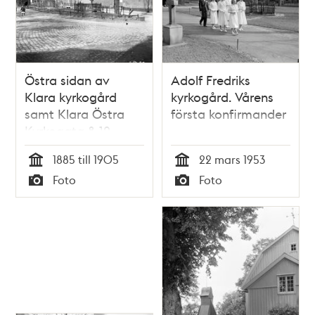
Östra sidan av
Adolf Fredriks
Klara kyrkogård
kyrkogård. Vårens
samt Klara Östra
första konfirmander
Kyrkogata 8-12
1885 till 1905
22 mars 1953
Tid
Tid
Foto
Foto
Typ
Typ