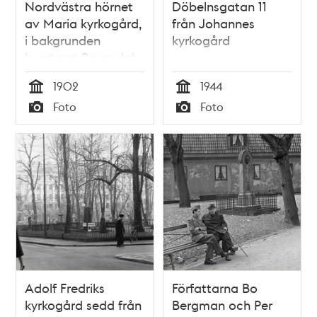
Nordvästra hörnet
Döbelnsgatan 11
av Maria kyrkogård,
från Johannes
i bakgrunden
kyrkogård
kvarteret Rosendal
större
1902
1944
Tid
Tid
Foto
Foto
Typ
Typ
Adolf Fredriks
Författarna Bo
kyrkogård sedd från
Bergman och Per