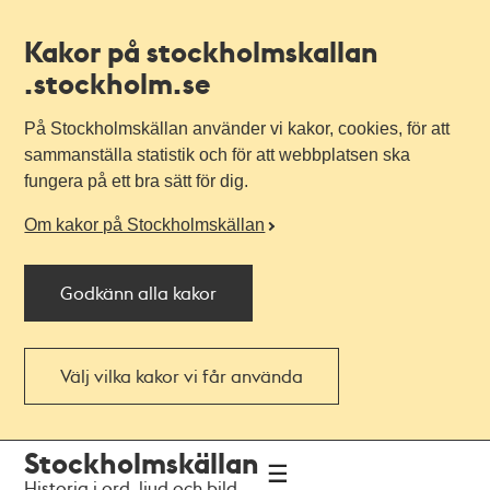
Kakor på stockholmskallan
.stockholm.se
På Stockholmskällan använder vi kakor, cookies, för att
sammanställa statistik och för att webbplatsen ska
fungera på ett bra sätt för dig.
Om kakor på Stockholmskällan
Godkänn alla kakor
Välj vilka kakor vi får använda
Till
Till
Stockholmskällan
navigationen
huvudinnehållet
Historia i ord, ljud och bild