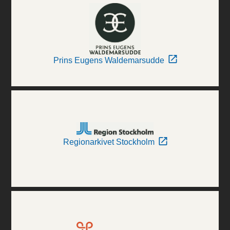
Prins Eugens Waldemarsudde
Regionarkivet Stockholm