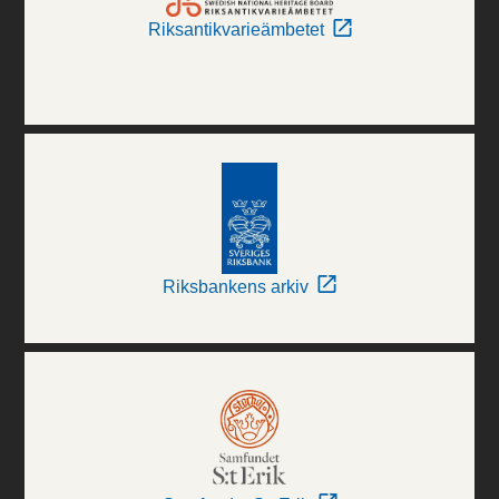
Riksantikvarieämbetet
Riksbankens arkiv