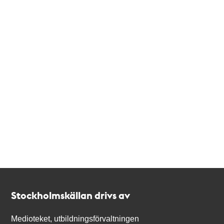
Kontakt
Stockholmskällan
Stockholmskällan drivs av
Medioteket, utbildningsförvaltningen