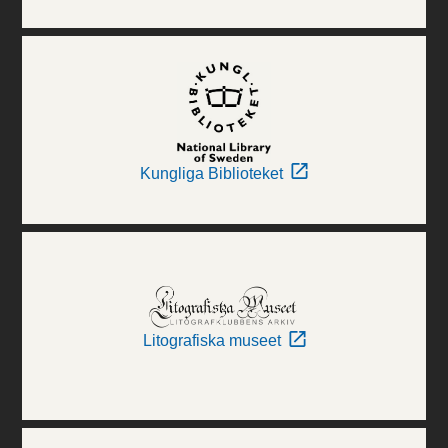
Kungliga Biblioteket
Litografiska museet