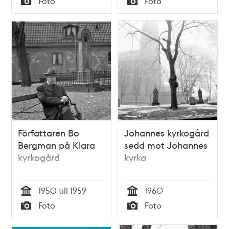
Foto
Foto
Anna-Maria
Typ
Typ
Lenngren
Författaren Bo
Johannes kyrkogård
Bergman på Klara
sedd mot Johannes
kyrkogård
kyrka
1950 till 1959
1960
Tid
Tid
Foto
Foto
Typ
Typ