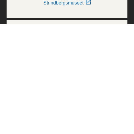
Strindbergsmuseet
Thielska Galleriet
Världskulturmuseerna