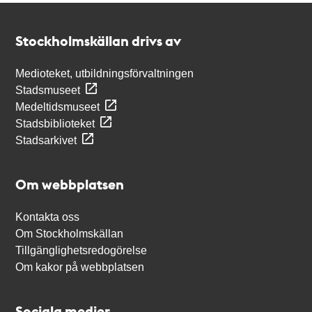
Kontakt
Stockholmskällan
Stockholmskällan drivs av
Medioteket, utbildningsförvaltningen
Stadsmuseet
Medeltidsmuseet
Stadsbiblioteket
Stadsarkivet
Om webbplatsen
Kontakta oss
Om Stockholmskällan
Tillgänglighetsredogörelse
Om kakor på webbplatsen
Sociala medier