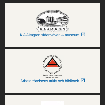
K A Almgren sidenväveri & museum
Arbetarrörelsens arkiv och bibliotek