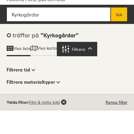
Sök
Fritextsök
Sök
Sökresultat
0
träffar på
Kyrkogårdar
Visa karta
Visa lista
Filtrera
Filtrera
Filtrera tid
Filtrera materialtyper
Visningsläge
Totalt
Valda filter:
Film & rörlig bild
Rensa filter
0
träffar
Lista
Karta