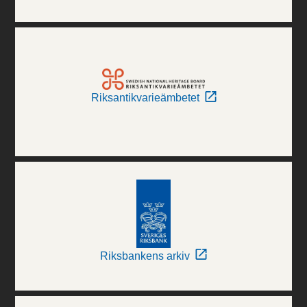
Riksantikvarieämbetet
Riksbankens arkiv