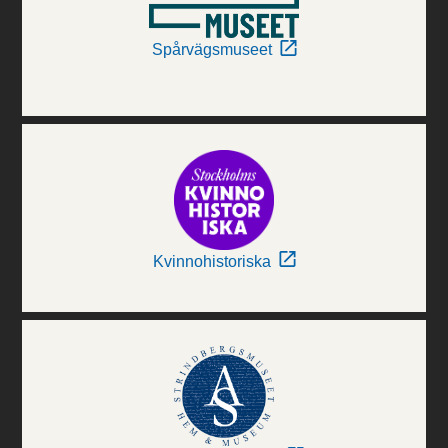
Spårvägsmuseet
Kvinnohistoriska