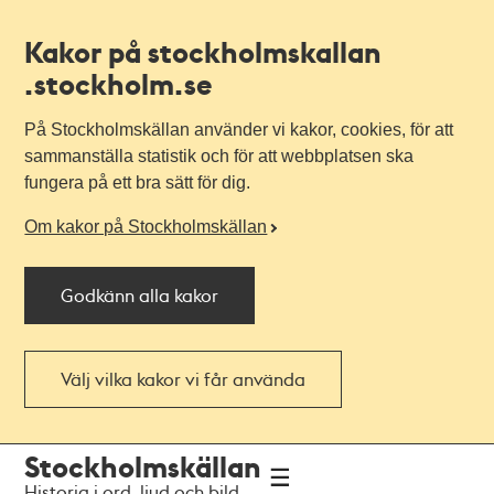
Kakor på stockholmskallan
.stockholm.se
På Stockholmskällan använder vi kakor, cookies, för att
sammanställa statistik och för att webbplatsen ska
fungera på ett bra sätt för dig.
Om kakor på Stockholmskällan
Godkänn alla kakor
Välj vilka kakor vi får använda
Till
Till
Stockholmskällan
navigationen
huvudinnehållet
Historia i ord, ljud och bild