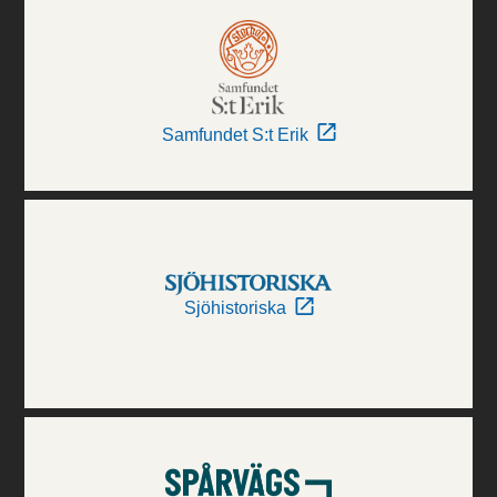
Samfundet S:t Erik
Sjöhistoriska