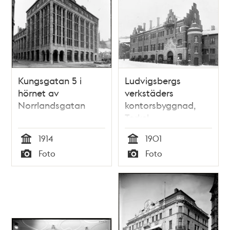
Kungsgatan 5 i
Ludvigsbergs
hörnet av
verkstäders
Norrlandsgatan
kontorsbyggnad,
Torkel
Knutssonsgatan 2
1914
1901
Tid
Tid
Foto
Foto
Typ
Typ