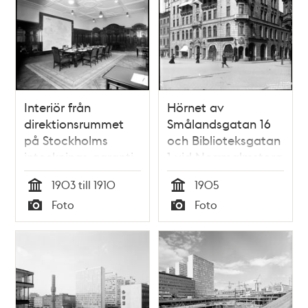
Interiör från
Hörnet av
direktionsrummet
Smålandsgatan 16
på Stockholms
och Biblioteksgatan
intecknings-garanti-
1 vid Norrmalmstorg
aktiebolag på
1
1903 till 1910
1905
Fredsgatan
Tid
Tid
Foto
Foto
Typ
Typ