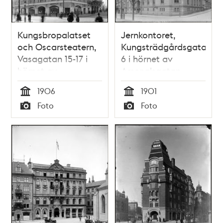
Kungsbropalatset
Jernkontoret,
och Oscarsteatern,
Kungsträdgårdsgatan
Vasagatan 15-17 i
6 i hörnet av
hörnet av
Arsenalsgatan
Kungsgatan
1906
1901
Tid
Tid
Foto
Foto
Typ
Typ