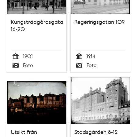
Kungsträdgårdsgatan
Regeringsgatan 109
16-20
1901
1914
Tid
Tid
Foto
Foto
Typ
Typ
Utsikt från
Stadsgården 8-12