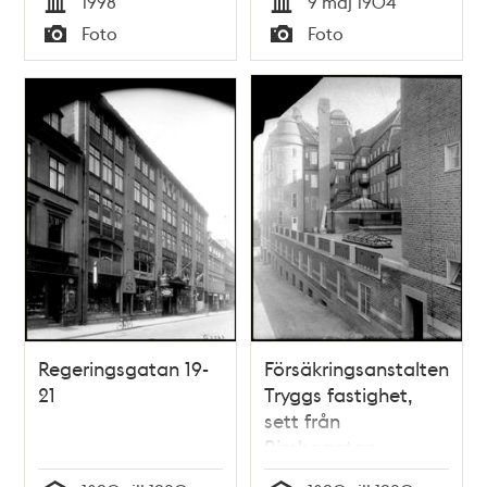
1998
9 maj 1904
Tid
Tid
Foto
Foto
Typ
Typ
Regeringsgatan 19-
Försäkringsanstalten
21
Tryggs fastighet,
sett från
Rimbogatan