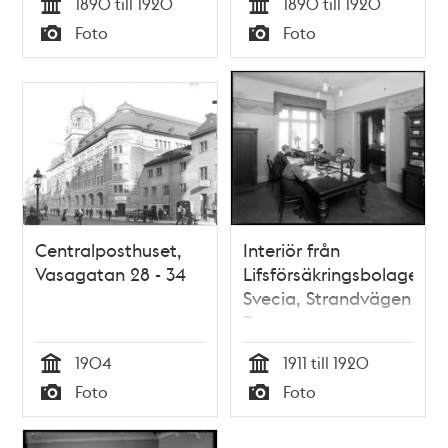
1890 till 1920
1890 till 1920
Tid
Tid
Foto
Foto
Typ
Typ
Centralposthuset,
Interiör från
Vasagatan 28 - 34
Lifsförsäkringsbolaget
Svecia, Strandvägen
7
1904
1911 till 1920
Tid
Tid
Foto
Foto
Typ
Typ