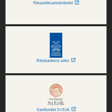
Riksantikvarieämbetet
Riksbankens arkiv
Samfundet S:t Erik