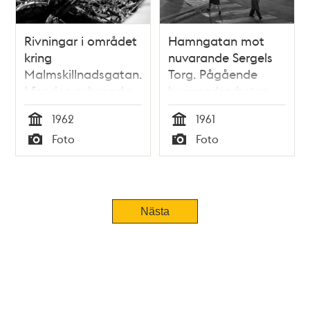
Rivningar i området
Hamngatan mot
kring
nuvarande Sergels
Malmskillnadsgatan.
Torg. Pågående
I fonden nybyggda
byggnadsarbeten
kontorshöghus i
på femte
1962
1961
Hötorgscity,
hötorgshuset. T.h.
Tid
Tid
Foto
Foto
hötorgshusen
provisorisk bro för
Typ
Typ
Sveavägen
Nästa