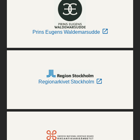
Prins Eugens Waldemarsudde
Regionarkivet Stockholm