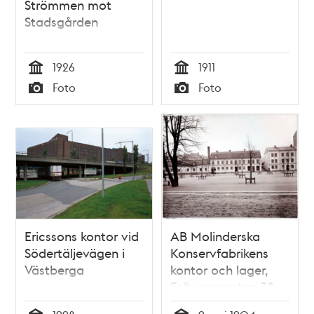
Strömmen mot
Stadsgården
1926
1911
Tid
Tid
Foto
Foto
Typ
Typ
Ericssons kontor vid
AB Molinderska
Södertäljevägen i
Konservfabrikens
Västberga
kontor och lager,
Folkungagatan 38