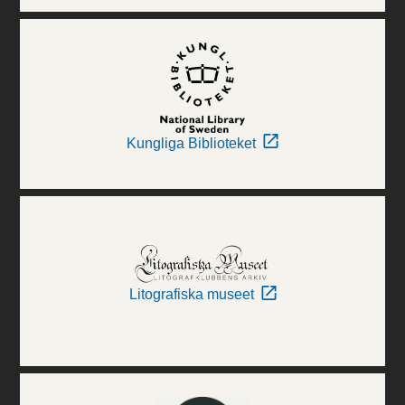
Kungliga Biblioteket
Litografiska museet