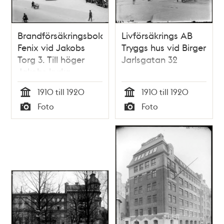
Brandförsäkringsbolaget
Livförsäkrings AB
Fenix vid Jakobs
Tryggs hus vid Birger
Torg 3. Till höger
Jarlsgatan 32
Jakobs kyrka
1910 till 1920
1910 till 1920
Tid
Tid
Foto
Foto
Typ
Typ