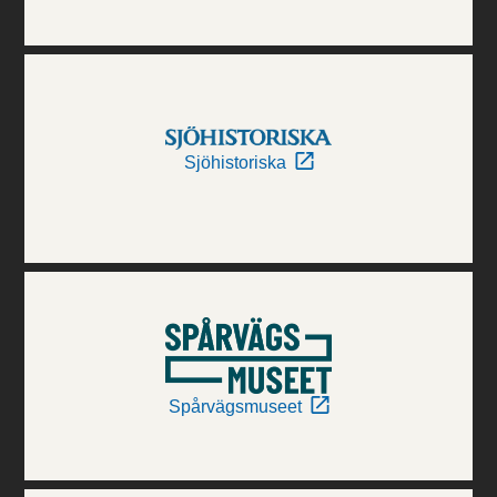
Sjöhistoriska
Spårvägsmuseet