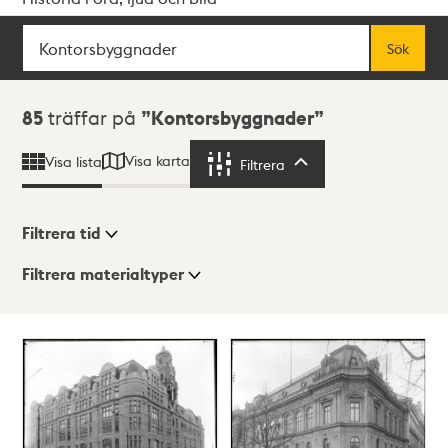
Sök
Fritextsök
Sök
Sökresultat
85
träffar på
Kontorsbyggnader
Visa karta
Visa lista
Filtrera
Filtrera
Filtrera tid
Filtrera materialtyper
Visningsläge
Totalt
85
träffar
Lista
Karta