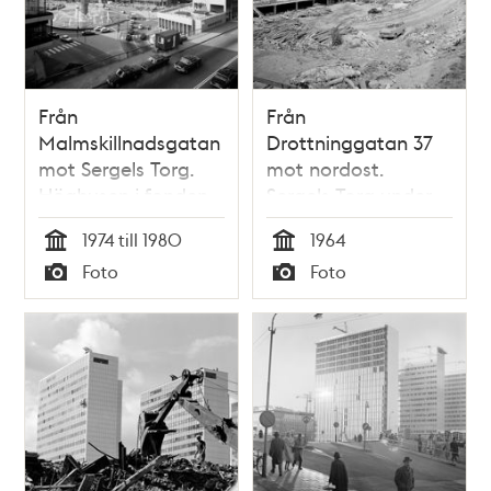
Från
Från
Malmskillnadsgatan
Drottninggatan 37
mot Sergels Torg.
mot nordost.
Höghusen i fonden
Sergels Torg under
anläggning
1974 till 1980
1964
Tid
Tid
Foto
Foto
Typ
Typ