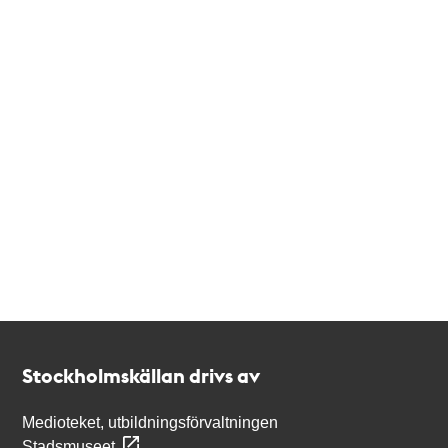
Kontakt
Stockholmskällan
Stockholmskällan drivs av
Medioteket, utbildningsförvaltningen
Stadsmuseet