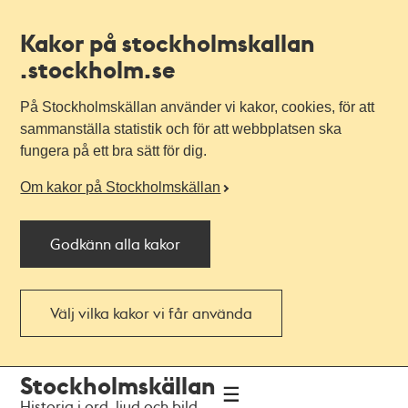
Kakor på stockholmskallan
.stockholm.se
På Stockholmskällan använder vi kakor, cookies, för att
sammanställa statistik och för att webbplatsen ska
fungera på ett bra sätt för dig.
Om kakor på Stockholmskällan
Godkänn alla kakor
Välj vilka kakor vi får använda
Till
Till
Stockholmskällan
navigationen
huvudinnehållet
Historia i ord, ljud och bild