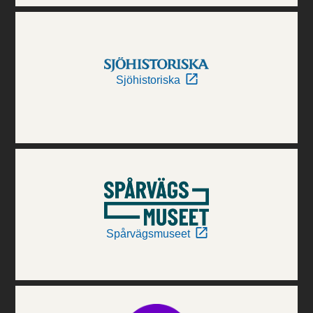
Sjöhistoriska
Spårvägsmuseet