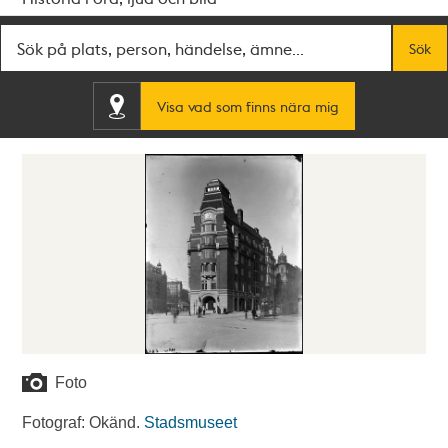
Fritextsök
Sök
Visa vad som finns nära mig
Foto
Fotograf: Okänd.
Stadsmuseet