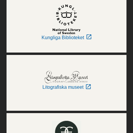
Kungliga Biblioteket
Litografiska museet