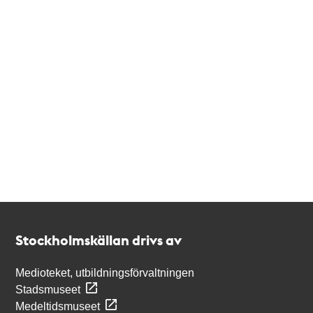
Kontakt
Stockholmskällan
Stockholmskällan drivs av
Medioteket, utbildningsförvaltningen
Stadsmuseet
Medeltidsmuseet