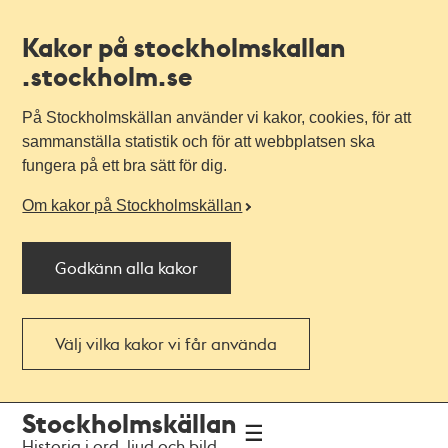
Kakor på stockholmskallan
.stockholm.se
På Stockholmskällan använder vi kakor, cookies, för att
sammanställa statistik och för att webbplatsen ska
fungera på ett bra sätt för dig.
Om kakor på Stockholmskällan
Godkänn alla kakor
Välj vilka kakor vi får använda
Till
Till
Stockholmskällan
navigationen
huvudinnehållet
Historia i ord, ljud och bild