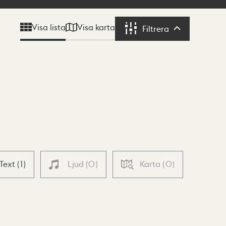
Visa karta
Visa lista
Filtrera
Filtrera
Text
(
1
)
Ljud
(
0
)
Karta
(
0
)