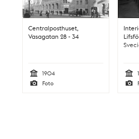
Centralposthuset,
Inter
Vasagatan 28 - 34
Lifsf
Sveci
1904
Tid
Tid
Foto
Typ
Typ