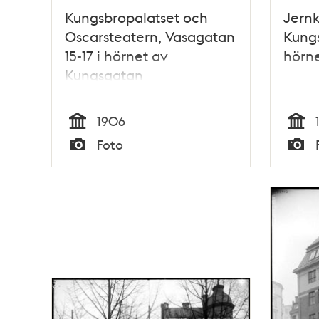
Kungsbropalatset och
Jernk
Oscarsteatern, Vasagatan
Kungs
15-17 i hörnet av
hörne
Kungsgatan
1906
Tid
Tid
Foto
Typ
Typ