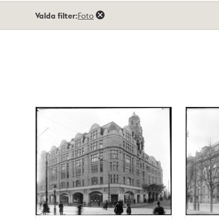
Totalt
Valda filter:
Foto
80
träffar