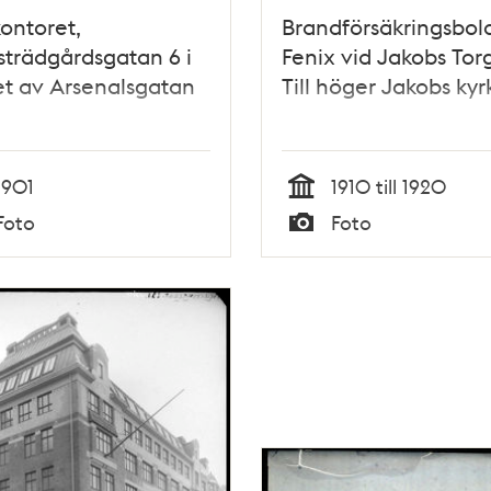
ontoret,
Brandförsäkringsbol
trädgårdsgatan 6 i
Fenix vid Jakobs Torg
t av Arsenalsgatan
Till höger Jakobs kyr
1901
1910 till 1920
Tid
Foto
Foto
Typ