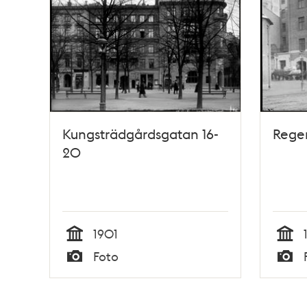
Kungsträdgårdsgatan 16-
Rege
20
1901
Tid
Tid
Foto
Typ
Typ