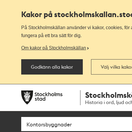
Kakor på stockholmskallan
.st
På Stockholmskällan använder vi kakor, cookies, för a
fungera på ett bra sätt för dig.
Om kakor på Stockholmskällan
Godkänn alla kakor
Välj vilka kak
Till
Till
Stockholmsk
navigationen
huvudinnehållet
Historia i ord, ljud oc
Sök
Fritextsök