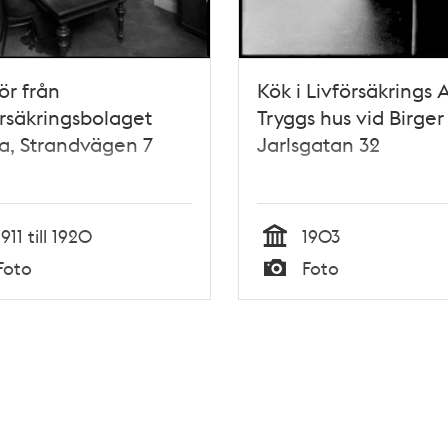
iör från
Kök i Livförsäkrings 
örsäkringsbolaget
Tryggs hus vid Birger
a, Strandvägen 7
Jarlsgatan 32
1911 till 1920
1903
Tid
Foto
Foto
Typ