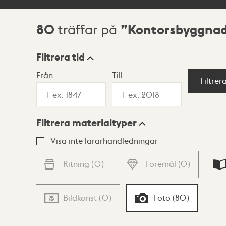
80
Kontorsbyggna
träffar på
Sökresultat
Filtrera tid
Från
Till
Visningsläge
Filtrer
Filtrera materialtyper
Lista
Karta
Visa inte lärarhandledningar
Ritning
(
0
)
Föremål
(
0
)
Bildkonst
(
0
)
Foto
(
80
)