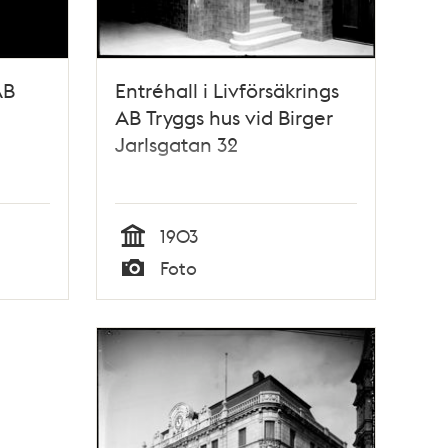
AB
Entréhall i Livförsäkrings
AB Tryggs hus vid Birger
Jarlsgatan 32
1903
Tid
Foto
Typ