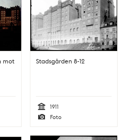
n mot
Stadsgården 8-12
1911
Tid
Foto
Typ