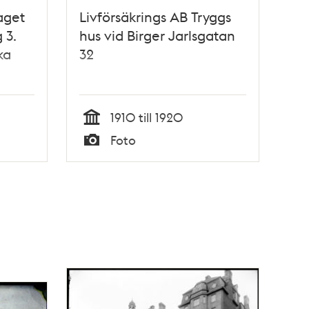
aget
Livförsäkrings AB Tryggs
 3.
hus vid Birger Jarlsgatan
ka
32
1910 till 1920
Tid
Foto
Typ