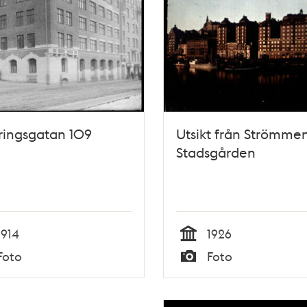
ringsgatan 109
Utsikt från Strömme
Stadsgården
1914
1926
Tid
Foto
Foto
Typ