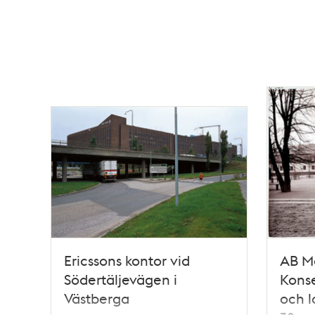
Ericssons kontor vid
AB M
Södertäljevägen i
Konse
Västberga
och l