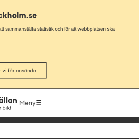
ockholm.se
tt sammanställa statistik och för att webbplatsen ska
or vi får använda
ällan
Meny
h bild