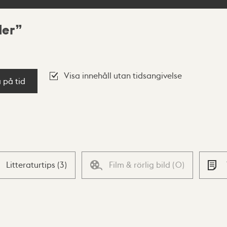
der
Visa innehåll utan tidsangivelse
a på tid
Litteraturtips
(
3
)
Film & rörlig bild
(
0
)