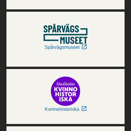
Spårvägsmuseet
Kvinnohistoriska