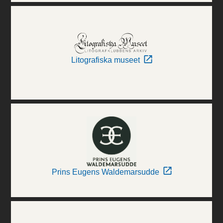
Litografiska museet
Prins Eugens Waldemarsudde