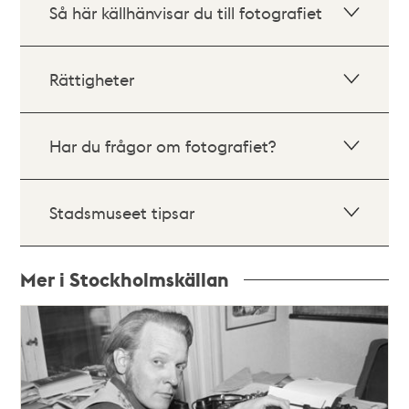
Så här källhänvisar du till fotografiet
Rättigheter
Har du frågor om fotografiet?
Stadsmuseet tipsar
Mer i Stockholmskällan
Relaterade
poster
och
teman