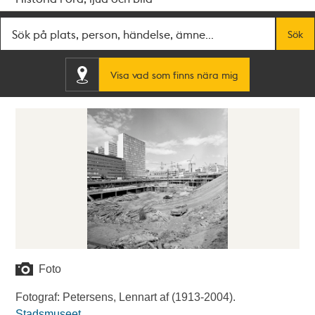
Fritextsök
Sök
Visa vad som finns nära mig
Foto
Fotograf: Petersens, Lennart af (1913-2004).
Stadsmuseet