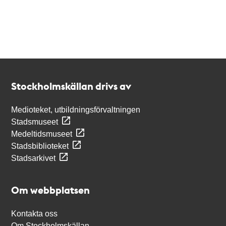
Kontakt
Stockholmskällan
Stockholmskällan drivs av
Medioteket, utbildningsförvaltningen
Stadsmuseet
Medeltidsmuseet
Stadsbiblioteket
Stadsarkivet
Om webbplatsen
Kontakta oss
Om Stockholmskällan