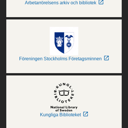
Arbetarrörelsens arkiv och bibliotek
Föreningen Stockholms Företagsminnen
Kungliga Biblioteket