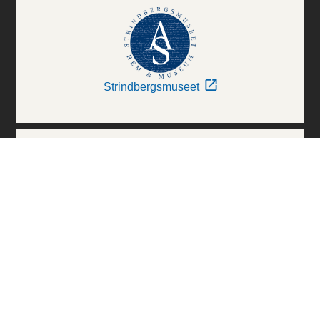
Strindbergsmuseet
Thielska Galleriet