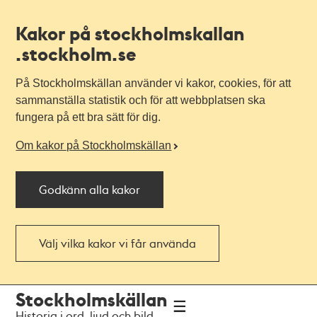
Kakor på stockholmskallan
.stockholm.se
På Stockholmskällan använder vi kakor, cookies, för att
sammanställa statistik och för att webbplatsen ska
fungera på ett bra sätt för dig.
Om kakor på Stockholmskällan
Godkänn alla kakor
Välj vilka kakor vi får använda
Till
Till
Stockholmskällan
navigationen
huvudinnehållet
Historia i ord, ljud och bild