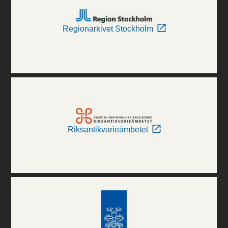
Regionarkivet Stockholm
Riksantikvarieämbetet