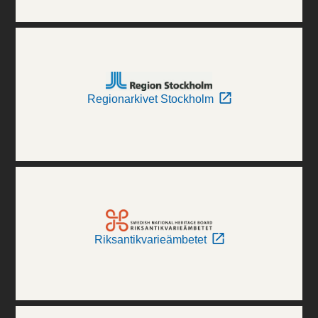
Regionarkivet Stockholm
Riksantikvarieämbetet