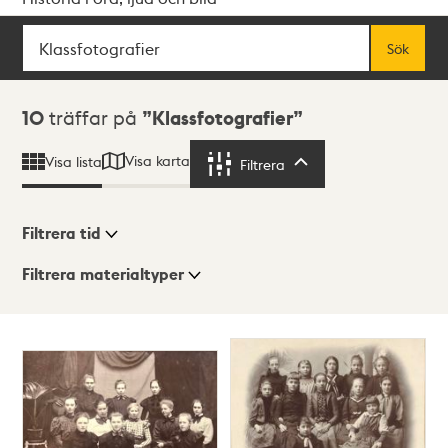
Sök
Fritextsök
Sök
Sökresultat
10
träffar på
Klassfotografier
Visa karta
Visa lista
Filtrera
Filtrera
Filtrera tid
Filtrera materialtyper
Visningsläge
Totalt
10
träffar
Lista
Karta