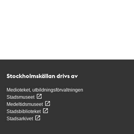
Kontakt
Stockholmskällan
Stockholmskällan drivs av
Medioteket, utbildningsförvaltningen
Stadsmuseet
Medeltidsmuseet
Stadsbiblioteket
Stadsarkivet