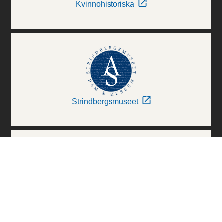
Kvinnohistoriska
Strindbergsmuseet
Thielska Galleriet