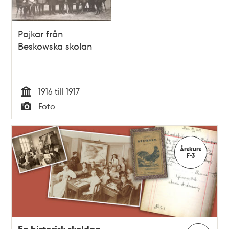
Pojkar från
Beskowska skolan
1916 till 1917
Tid
Foto
Typ
Årskurs
F-3
En historisk skoldag