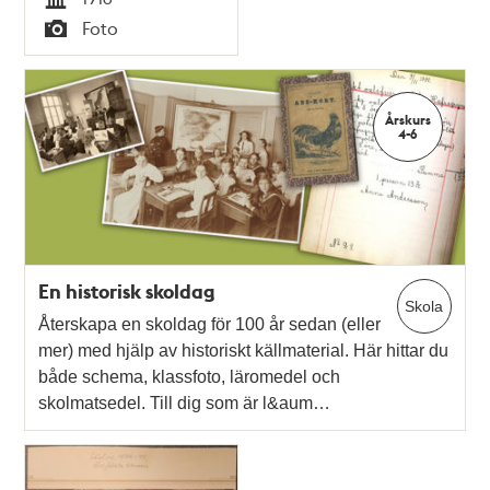
Tid
Foto
Typ
Årskurs
4-6
En historisk skoldag
Skola
Återskapa en skoldag för 100 år sedan (eller
mer) med hjälp av historiskt källmaterial. Här hittar du
både schema, klassfoto, läromedel och
skolmatsedel. Till dig som är l&aum…