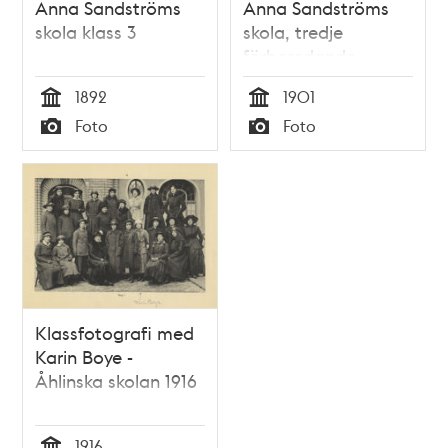
Anna Sandströms
Anna Sandströms
skola klass 3
skola, tredje
förberedande
klassen.
1892
1901
Tid
Tid
Foto
Foto
Typ
Typ
Klassfotografi med
Karin Boye -
Åhlinska skolan 1916
1916