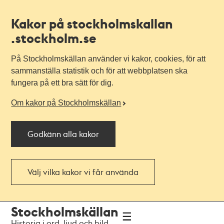
Kakor på stockholmskallan
.stockholm.se
På Stockholmskällan använder vi kakor, cookies, för att
sammanställa statistik och för att webbplatsen ska
fungera på ett bra sätt för dig.
Om kakor på Stockholmskällan
Godkänn alla kakor
Välj vilka kakor vi får använda
Till
Till
Stockholmskällan
navigationen
huvudinnehållet
Historia i ord, ljud och bild