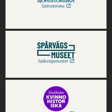
Sjöhistoriska
Spårvägsmuseet