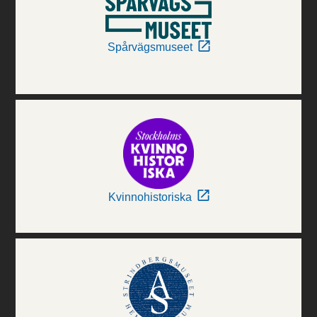
Spårvägsmuseet
Kvinnohistoriska