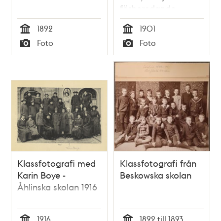
förberedande
klassen.
1892
1901
Tid
Tid
Foto
Foto
Typ
Typ
Klassfotografi med
Klassfotografi från
Karin Boye -
Beskowska skolan
Åhlinska skolan 1916
1916
1892 till 1893