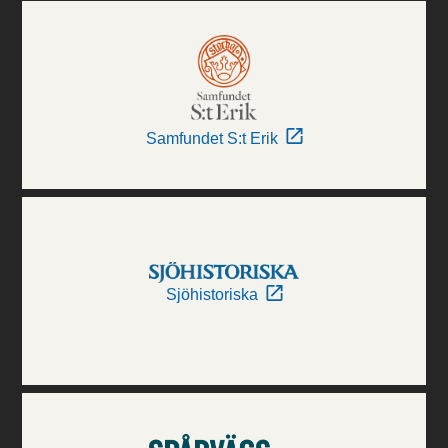
Samfundet S:t Erik
Sjöhistoriska