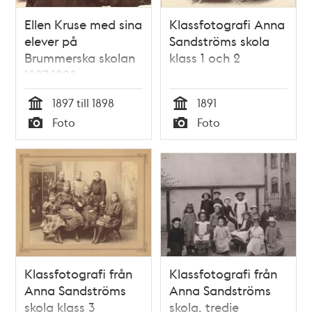
Ellen Kruse med sina
Klassfotografi Anna
elever på
Sandströms skola
Brummerska skolan
klass 1 och 2
1897-1898
1897 till 1898
1891
Tid
Tid
Foto
Foto
Typ
Typ
Klassfotografi från
Klassfotografi från
Anna Sandströms
Anna Sandströms
skola klass 3
skola, tredje