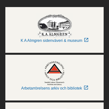
K A Almgren sidenväveri & museum
Arbetarrörelsens arkiv och bibliotek