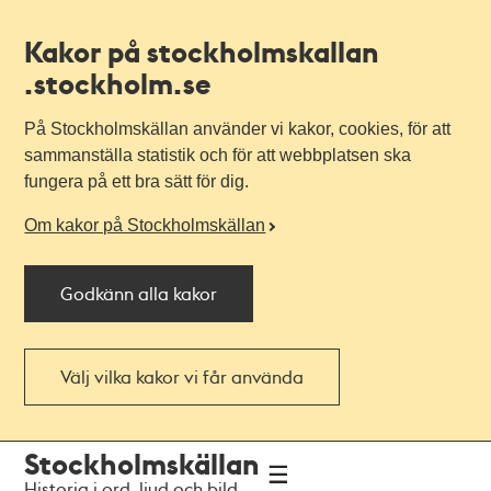
Kakor på stockholmskallan
.stockholm.se
På Stockholmskällan använder vi kakor, cookies, för att
sammanställa statistik och för att webbplatsen ska
fungera på ett bra sätt för dig.
Om kakor på Stockholmskällan
Godkänn alla kakor
Välj vilka kakor vi får använda
Till
Till
Stockholmskällan
navigationen
huvudinnehållet
Historia i ord, ljud och bild