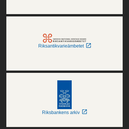
Riksantikvarieämbetet
Riksbankens arkiv