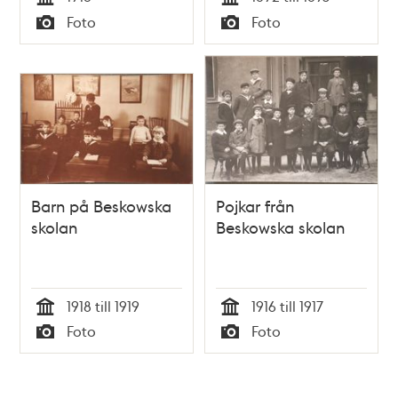
Tid
Tid
Foto
Foto
Typ
Typ
Barn på Beskowska
Pojkar från
skolan
Beskowska skolan
1918 till 1919
1916 till 1917
Tid
Tid
Foto
Foto
Typ
Typ