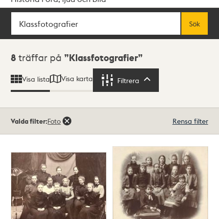
Sök
Fritextsök
Sök
Sökresultat
8
träffar på
Klassfotografier
Visa karta
Visa lista
Filtrera
Filtrera
Valda filter:
Foto
Rensa filter