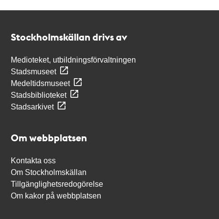
Kontakt
Stockholmskällan
Stockholmskällan drivs av
Medioteket, utbildningsförvaltningen
Stadsmuseet
Medeltidsmuseet
Stadsbiblioteket
Stadsarkivet
Om webbplatsen
Kontakta oss
Om Stockholmskällan
Tillgänglighetsredogörelse
Om kakor på webbplatsen