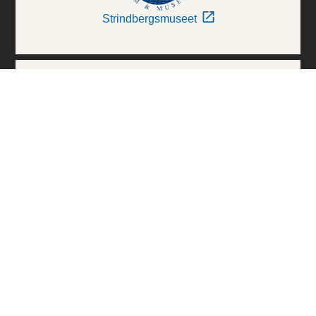
Strindbergsmuseet
Thielska Galleriet
Världskulturmuseerna