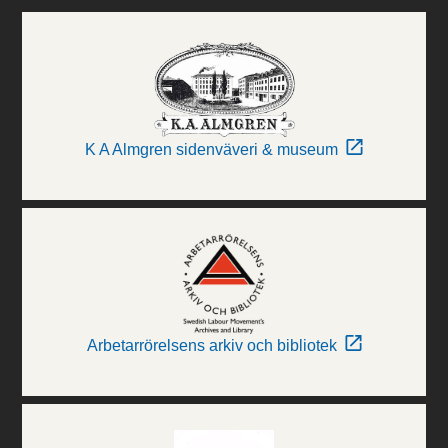
K A Almgren sidenväveri & museum
Arbetarrörelsens arkiv och bibliotek