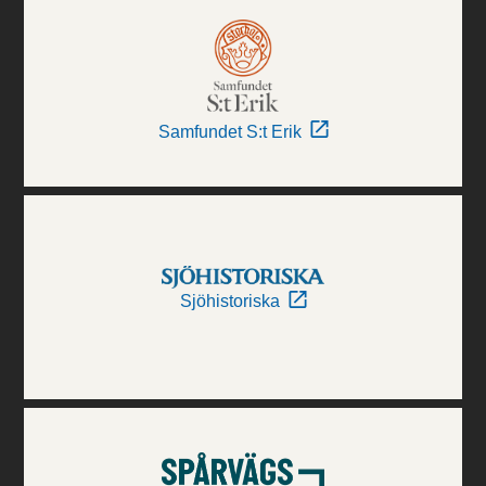
Samfundet S:t Erik
Sjöhistoriska