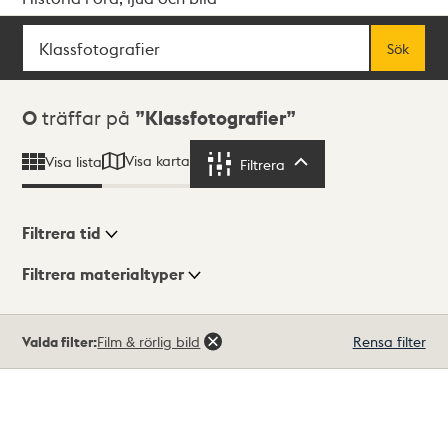
Sök
Fritextsök
Sök
Sökresultat
0
träffar på
Klassfotografier
Visa karta
Visa lista
Filtrera
Filtrera
Filtrera tid
Filtrera materialtyper
Visningsläge
Totalt
Valda filter:
Film & rörlig bild
Rensa filter
0
träffar
Lista
Karta