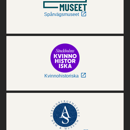
Spårvägsmuseet
Kvinnohistoriska