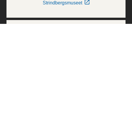
Strindbergsmuseet
Thielska Galleriet
Världskulturmuseerna