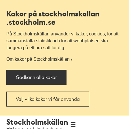
Kakor på stockholmskallan
.stockholm.se
På Stockholmskällan använder vi kakor, cookies, för att
sammanställa statistik och för att webbplatsen ska
fungera på ett bra sätt för dig.
Om kakor på Stockholmskällan
Godkänn alla kakor
Välj vilka kakor vi får använda
Till
Till
Stockholmskällan
navigationen
huvudinnehållet
Historia i ord, ljud och bild