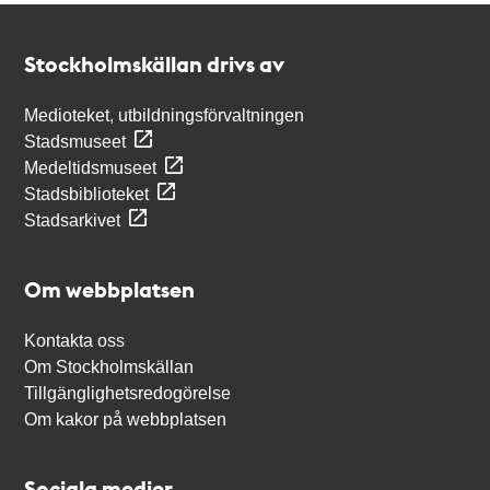
Kontakt
Stockholmskällan
Stockholmskällan drivs av
Medioteket, utbildningsförvaltningen
Stadsmuseet
Medeltidsmuseet
Stadsbiblioteket
Stadsarkivet
Om webbplatsen
Kontakta oss
Om Stockholmskällan
Tillgänglighetsredogörelse
Om kakor på webbplatsen
Sociala medier