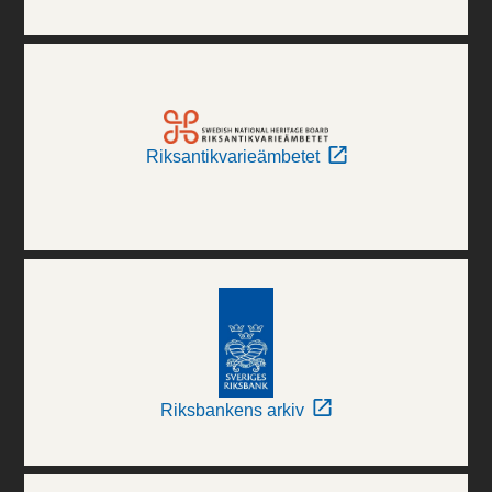
Riksantikvarieämbetet
Riksbankens arkiv