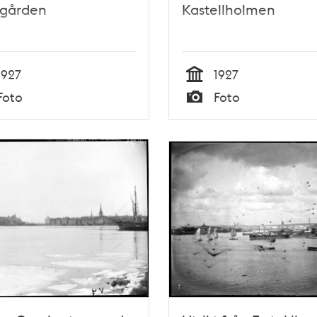
sgården
Kastellholmen
1927
1927
Tid
Foto
Foto
Typ