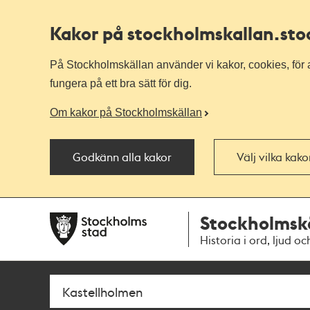
Kakor på stockholmskallan
.st
På Stockholmskällan använder vi kakor, cookies, för a
fungera på ett bra sätt för dig.
Om kakor på Stockholmskällan
Godkänn alla kakor
Välj vilka kak
Till
Till
Stockholmsk
navigationen
huvudinnehållet
Historia i ord, ljud oc
Sök
Fritextsök