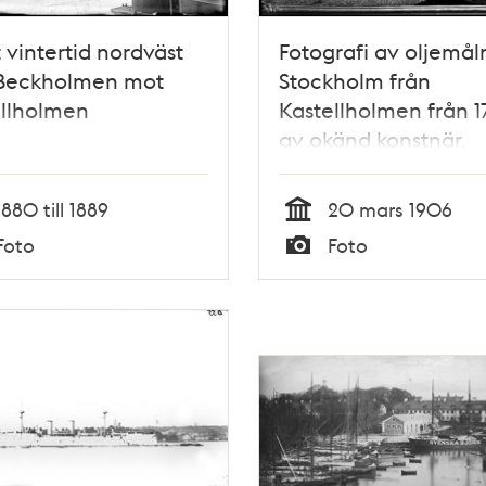
t vintertid nordväst
Fotografi av oljemål
 Beckholmen mot
Stockholm från
ellholmen
Kastellholmen från 1
av okänd konstnär.
(Swiddes kopparstick 
Suecia Antiqua föreb
1880 till 1889
20 mars 1906
Tid
Foto
Foto
Typ