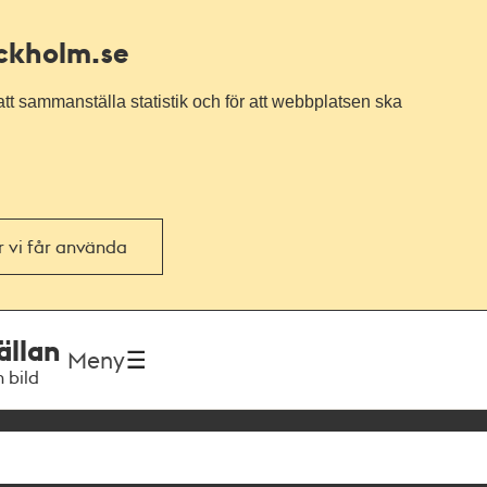
ockholm.se
tt sammanställa statistik och för att webbplatsen ska
or vi får använda
ällan
Meny
h bild