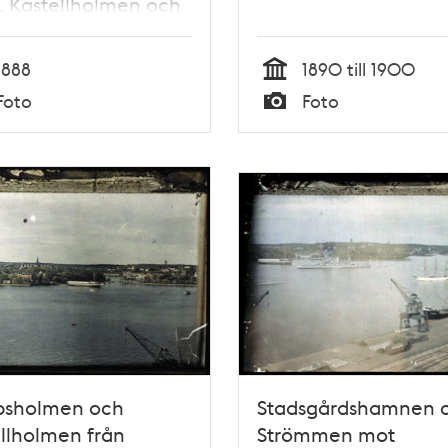
, Kastellholmen och
gården
1888
1890 till 1900
Tid
Foto
Foto
Typ
psholmen och
Stadsgårdshamnen 
llholmen från
Strömmen mot