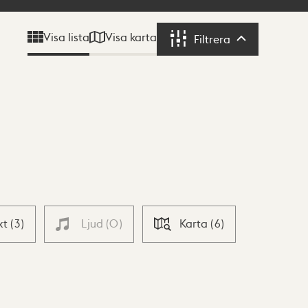
Visa karta
Visa lista
Filtrera
Filtrera
xt
(
3
)
Ljud
(
0
)
Karta
(
6
)