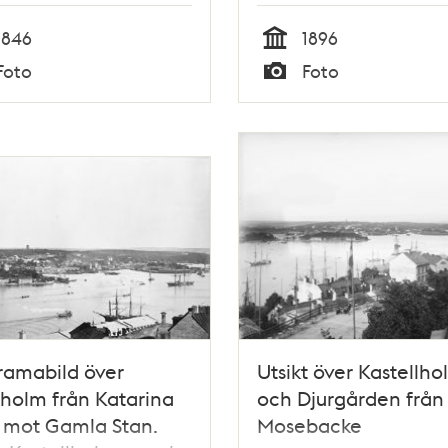
1846
1896
Tid
Foto
Foto
Typ
ramabild över
Utsikt över Kastellh
holm från Katarina
och Djurgården från
 mot Gamla Stan.
Mosebacke