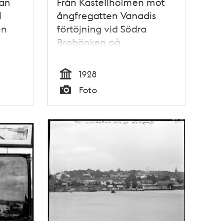
pan
Från Kastellholmen mot
l
ångfregatten Vanadis
en
förtöjning vid Södra
Brobänken på
Skeppsholmen
1928
Tid
Foto
Typ