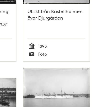
ning
Utsikt från Kastellholmen
över Djurgården
707
i
ild)
1895
Tid
Foto
Typ