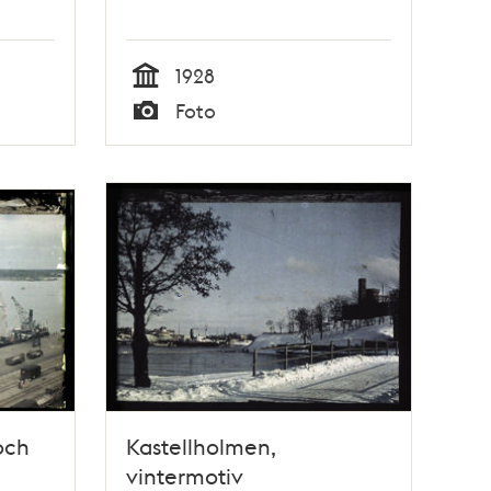
1928
Tid
Foto
Typ
och
Kastellholmen,
vintermotiv