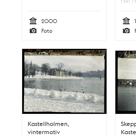
Del D
Djur
2000
Tid
Tid
Foto
Typ
Typ
Kastellholmen,
Skep
vintermotiv
Kaste