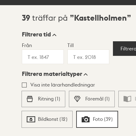
39
Kastellholmen
träffar på
Sökresultat
Filtrera tid
Från
Till
Visningsläge
Filtrer
Filtrera materialtyper
Lista
Karta
Visa inte lärarhandledningar
Ritning
(
1
)
Föremål
(
1
)
Bildkonst
(
12
)
Foto
(
39
)