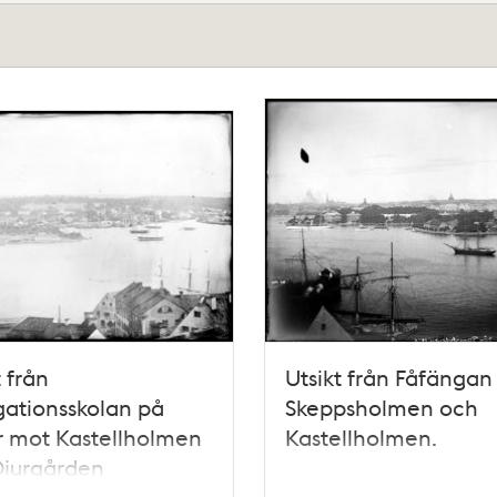
t från
Utsikt från Fåfängan
ationsskolan på
Skeppsholmen och
r mot Kastellholmen
Kastellholmen.
Djurgården