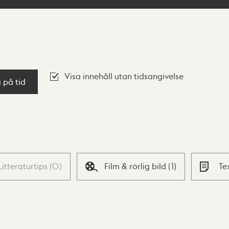
Visa innehåll utan tidsangivelse
a på tid
Litteraturtips
(
0
)
Film & rörlig bild
(
1
)
Te