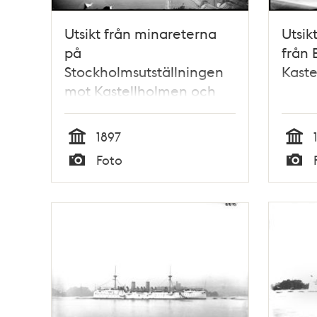
Utsikt från minareterna
Utsik
på
från
Stockholmsutställningen
Kast
mot Kastellholmen och
Skeppsholmen med
Södermalm i bakgrunden
1897
Tid
Tid
Foto
Typ
Typ