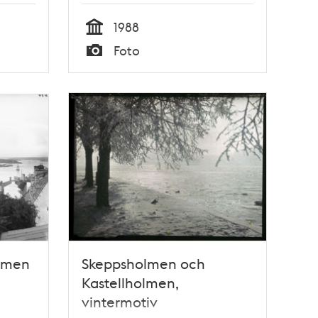
1988
Tid
Foto
Typ
olmen
Skeppsholmen och
Kastellholmen,
vintermotiv