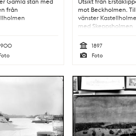
ver Gamla stan med
Utsikt från Erstaklip
en från
mot Beckholmen. Til
ellholmen
vänster Kastellholm
med Skeppsholmen
1900
1897
Tid
Foto
Foto
Typ