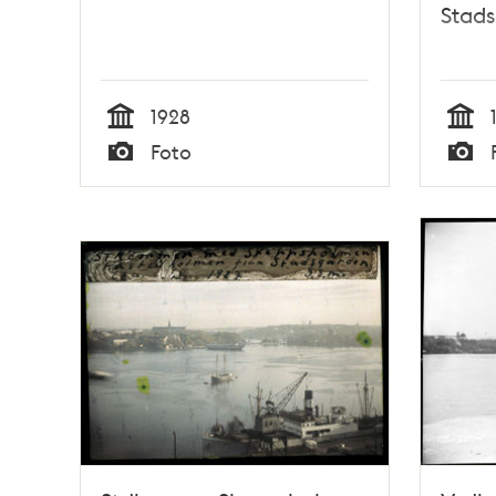
Stad
1928
Tid
Tid
Foto
Typ
Typ