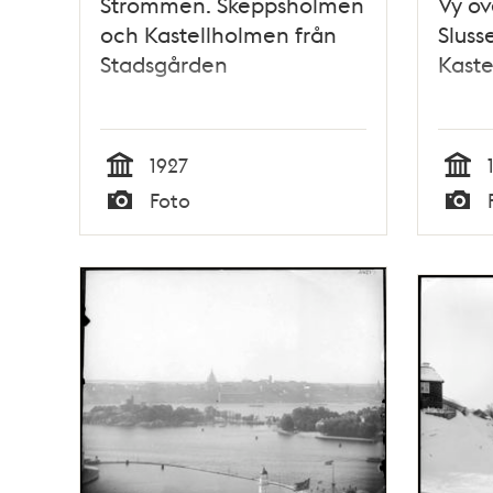
Strömmen. Skeppsholmen
Vy ö
och Kastellholmen från
Sluss
Stadsgården
Kast
1927
Tid
Tid
Foto
Typ
Typ