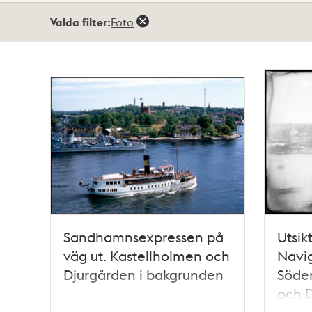
Totalt
Valda filter:
Foto
39
träffar
Sandhamnsexpressen på
Utsik
väg ut. Kastellholmen och
Navig
Djurgården i bakgrunden
Söde
och 