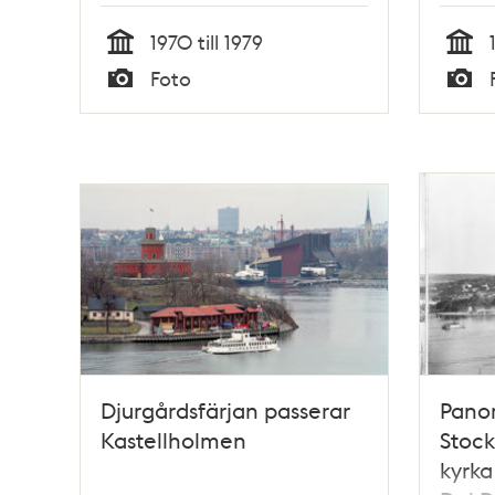
1970 till 1979
Tid
Tid
Foto
Typ
Typ
Djurgårdsfärjan passerar
Pano
Kastellholmen
Stock
kyrka