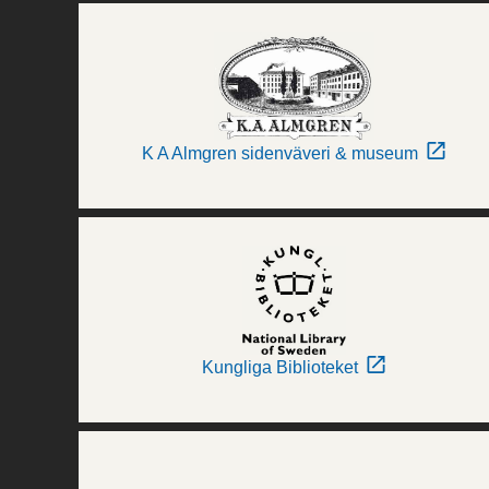
K A Almgren sidenväveri & museum
Kungliga Biblioteket