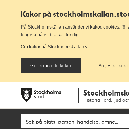
Kakor på stockholmskallan
.st
På Stockholmskällan använder vi kakor, cookies, för a
fungera på ett bra sätt för dig.
Om kakor på Stockholmskällan
Godkänn alla kakor
Välj vilka kak
Till
Till
Stockholmsk
navigationen
huvudinnehållet
Historia i ord, ljud oc
Fritextsök