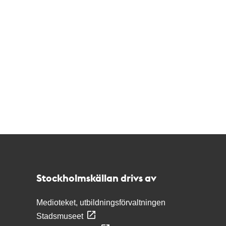
Kontakt
Stockholmskällan
Stockholmskällan drivs av
Medioteket, utbildningsförvaltningen
Stadsmuseet