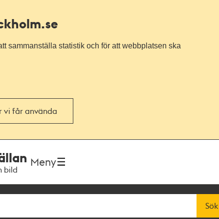
ockholm.se
tt sammanställa statistik och för att webbplatsen ska
or vi får använda
ällan
Meny
h bild
Sök