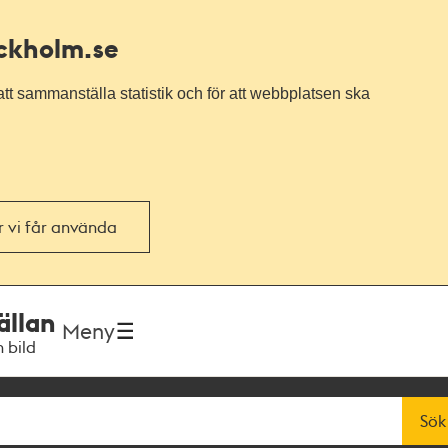
ockholm.se
tt sammanställa statistik och för att webbplatsen ska
or vi får använda
ällan
Meny
h bild
Sök