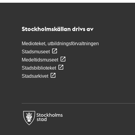
Kontakt
Stockholmskällan
Stockholmskällan drivs av
Medioteket, utbildningsförvaltningen
Stadsmuseet
Medeltidsmuseet
Stadsbiblioteket
Stadsarkivet