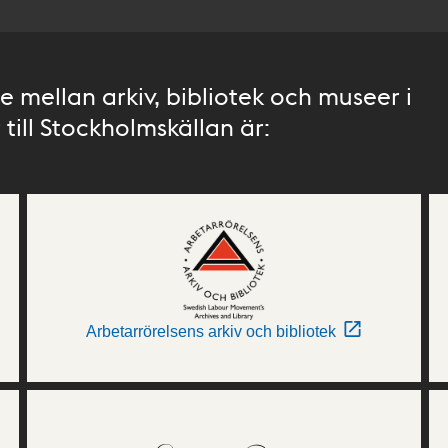
 mellan arkiv, bibliotek och museer i
till Stockholmskällan är:
Arbetarrörelsens arkiv och bibliotek