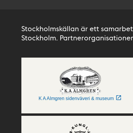
Stockholmskällan är ett samarbete
Stockholm. Partnerorganisationer 
K A Almgren sidenväveri & museum