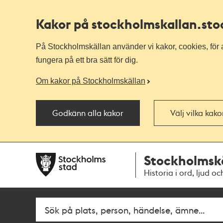
Kakor på stockholmskallan
.st
På Stockholmskällan använder vi kakor, cookies, för a
fungera på ett bra sätt för dig.
Om kakor på Stockholmskällan
Godkänn alla kakor
Välj vilka kak
Till
Till
Stockholmsk
navigationen
huvudinnehållet
Historia i ord, ljud oc
Fritextsök