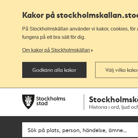
Kakor på stockholmskallan
.st
På Stockholmskällan använder vi kakor, cookies, för a
fungera på ett bra sätt för dig.
Om kakor på Stockholmskällan
Godkänn alla kakor
Välj vilka kak
Till
Till
Stockholmsk
navigationen
huvudinnehållet
Historia i ord, ljud oc
Fritextsök