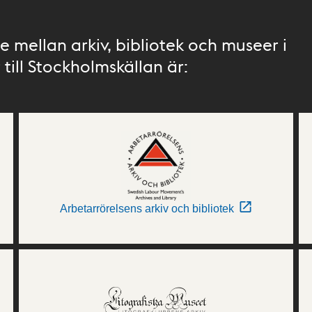
 mellan arkiv, bibliotek och museer i
till Stockholmskällan är:
Arbetarrörelsens arkiv och bibliotek