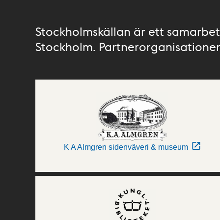
Stockholmskällan är ett samarbete
Stockholm. Partnerorganisationer 
K A Almgren sidenväveri & museum