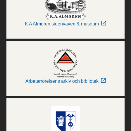
K A Almgren sidenväveri & museum
Arbetarrörelsens arkiv och bibliotek