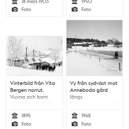
18 mars 1903
1950
Tid
Tid
Foto
Foto
Typ
Typ
Vinterbild från Vita
Vy från sydväst mot
Bergen norrut.
Anneboda gård
Vuxna och barn
längs
med kälke vid Lilla
Sylvestergatan med
Mejtens Gränd 4. På
kälkåkande barn. Till
1895
1962
berget i fonden
vänster skymtar
Tid
Tid
Foto
Foto
byggdes Sofia kyrka
radhuset vid