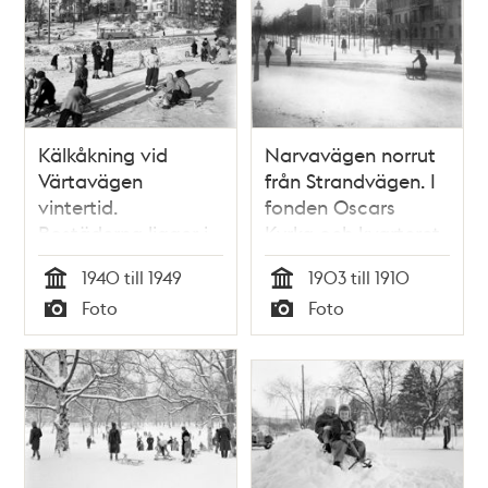
Kälkåkning vid
Narvavägen norrut
Värtavägen
från Strandvägen. I
vintertid.
fonden Oscars
Bostäderna ligger i
Kyrka och kvarteret
kv. Teaterladan vid
Bajonetten.
1940 till 1949
1903 till 1910
Rindögatan
Tid
Tid
Foto
Foto
Typ
Typ