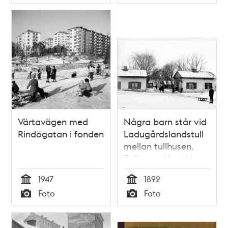
Typ
Typ
1903-1906.
Sylvestergatan 12.
Värtavägen med
Några barn står vid
Rindögatan i fonden
Ladugårdslandstull
mellan tullhusen.
Tullhusen låg vid
nuvarande
1947
1892
Karlaplan, de revs
Tid
Tid
Foto
Foto
1896
Typ
Typ