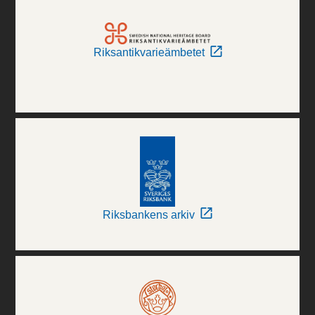
Riksantikvarieämbetet
Riksbankens arkiv