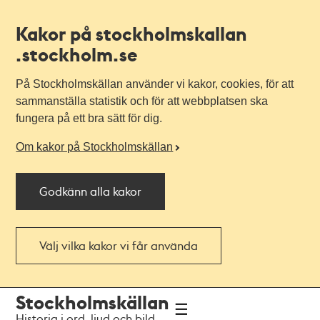
Kakor på stockholmskallan
.stockholm.se
På Stockholmskällan använder vi kakor, cookies, för att
sammanställa statistik och för att webbplatsen ska
fungera på ett bra sätt för dig.
Om kakor på Stockholmskällan
Godkänn alla kakor
Välj vilka kakor vi får använda
Till
Till
Stockholmskällan
navigationen
huvudinnehållet
Historia i ord, ljud och bild