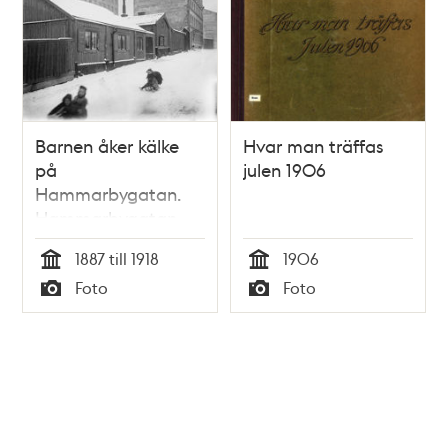
Barnen åker kälke
Hvar man träffas
på
julen 1906
Hammarbygatan.
Hammarbygatan
österut vid nr 11, nu
1887 till 1918
1906
Bohusgatan 29
Tid
Tid
Foto
Foto
Typ
Typ