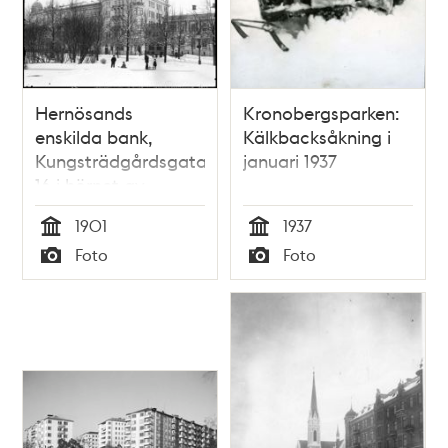
Hernösands
Kronobergsparken:
enskilda bank,
Kälkbacksåkning i
Kungsträdgårdsgatan
januari 1937
16 i hörnet av
Näckströmsgatan
1901
1937
vintertid
Tid
Tid
Foto
Foto
Typ
Typ