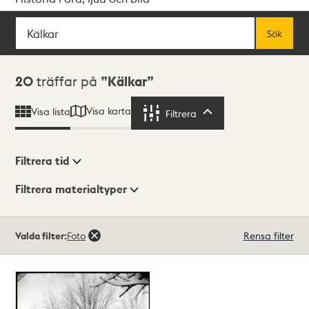
Sök
Fritextsök
Sök
Sökresultat
20
träffar på
Kälkar
Visa karta
Visa lista
Filtrera
Filtrera
Filtrera tid
Filtrera materialtyper
Visningsläge
Totalt
Valda filter:
Foto
Rensa filter
20
träffar
Lista
Karta