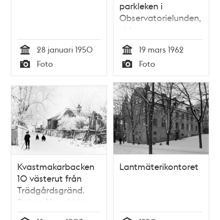
parkleken i
Observatorielunden,
vid
Saltmätargatans
28 januari 1950
19 mars 1962
förlängning
Tid
Tid
Foto
Foto
Typ
Typ
Kvastmakarbacken
Lantmäterikontoret
10 västerut från
Trädgårdsgränd.
Pojkar åker skidor
och kälke