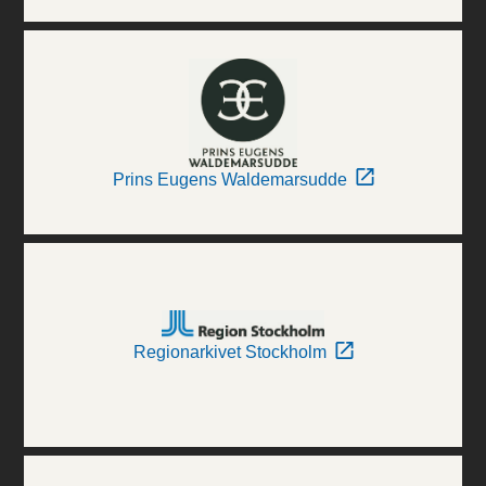
Prins Eugens Waldemarsudde
Regionarkivet Stockholm