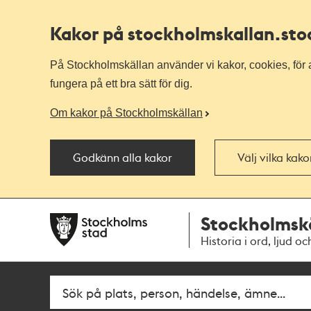
Kakor på stockholmskallan
.st
På Stockholmskällan använder vi kakor, cookies, för a
fungera på ett bra sätt för dig.
Om kakor på Stockholmskällan
Godkänn alla kakor
Välj vilka kak
Till
Till
Stockholmsk
navigationen
huvudinnehållet
Historia i ord, ljud oc
Fritextsök