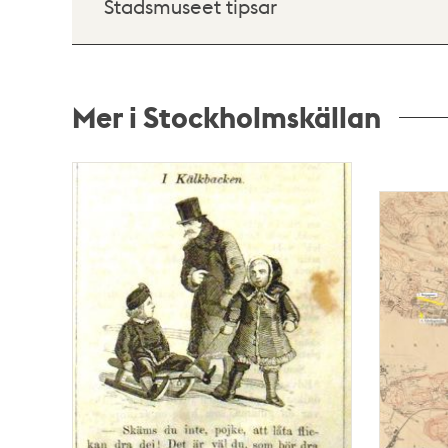
Stadsmuseet tipsar
Mer i Stockholmskällan
Relaterade
poster
och
teman