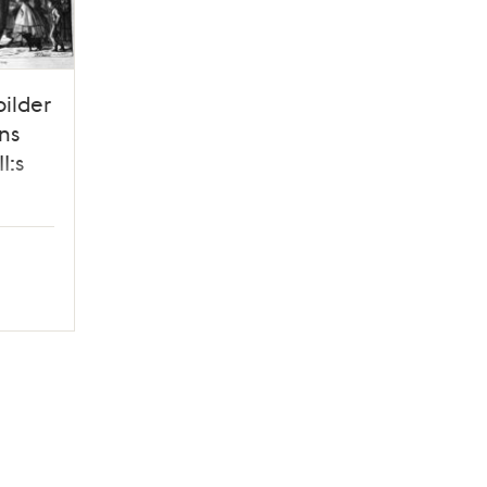
ilder
ens
I:s
r 3