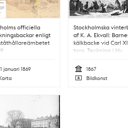
holms officiella
Stockholmska vinterb
kningsbackar enligt
af K. A. Ekvall: Barn
ståthållareämbetet
kälkbacke vid Carl XII
69
torg. Teckning i Ny
Illustrerad Tidning, n
den 19 januari 1867
11 januari 1869
1867
Tid
Karta
Bildkonst
Typ