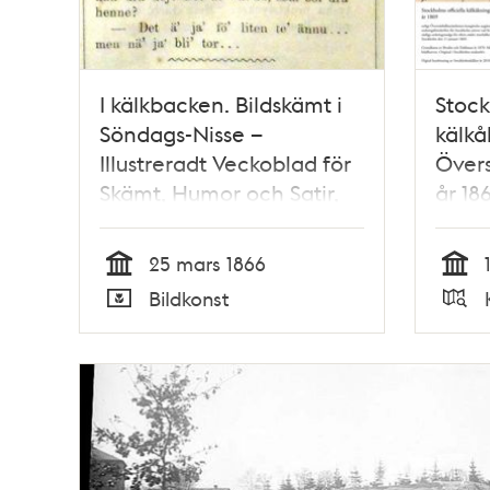
I kälkbacken. Bildskämt i
Stock
Söndags-Nisse –
kälkå
Illustreradt Veckoblad för
Över
Skämt, Humor och Satir,
år 18
nr 12, den 25 mars 1866
25 mars 1866
Tid
Tid
Bildkonst
Typ
Typ