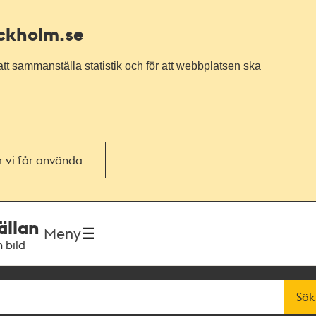
ockholm.se
tt sammanställa statistik och för att webbplatsen ska
or vi får använda
ällan
Meny
h bild
Sök