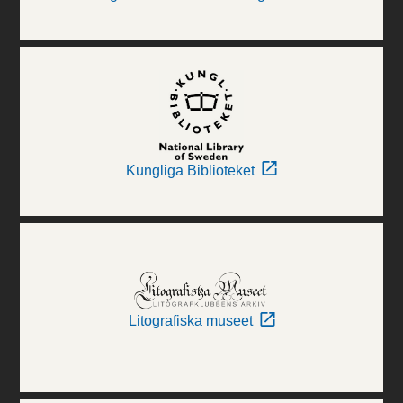
Kungliga Biblioteket
Litografiska museet