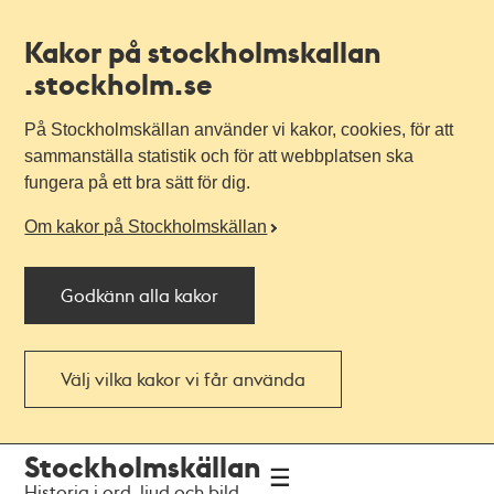
Kakor på stockholmskallan
.stockholm.se
På Stockholmskällan använder vi kakor, cookies, för att
sammanställa statistik och för att webbplatsen ska
fungera på ett bra sätt för dig.
Om kakor på Stockholmskällan
Godkänn alla kakor
Välj vilka kakor vi får använda
Till
Till
Stockholmskällan
navigationen
huvudinnehållet
Historia i ord, ljud och bild