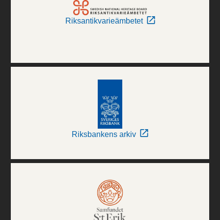
Riksantikvarieämbetet
Riksbankens arkiv