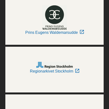
Prins Eugens Waldemarsudde
Regionarkivet Stockholm