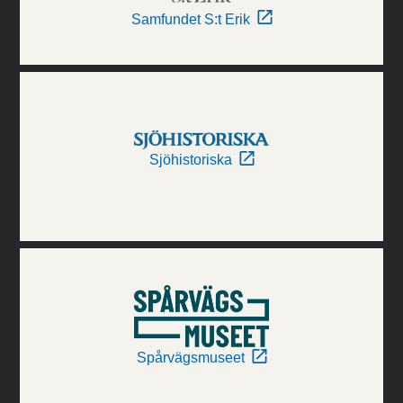
Samfundet S:t Erik
Sjöhistoriska
Spårvägsmuseet