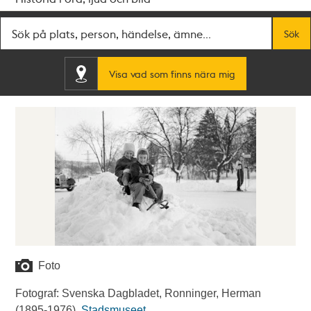
Fritextsök
Sök
Visa vad som finns nära mig
Foto
Fotograf: Svenska Dagbladet, Ronninger, Herman
(1895-1976).
Stadsmuseet