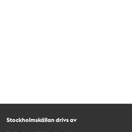
Kontakt
Stockholmskällan
Stockholmskällan drivs av