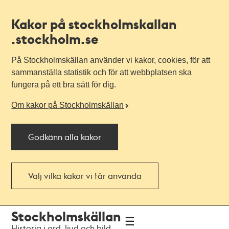
Kakor på stockholmskallan
.stockholm.se
På Stockholmskällan använder vi kakor, cookies, för att
sammanställa statistik och för att webbplatsen ska
fungera på ett bra sätt för dig.
Om kakor på Stockholmskällan
Godkänn alla kakor
Välj vilka kakor vi får använda
Till
Till
Stockholmskällan
navigationen
huvudinnehållet
Historia i ord, ljud och bild