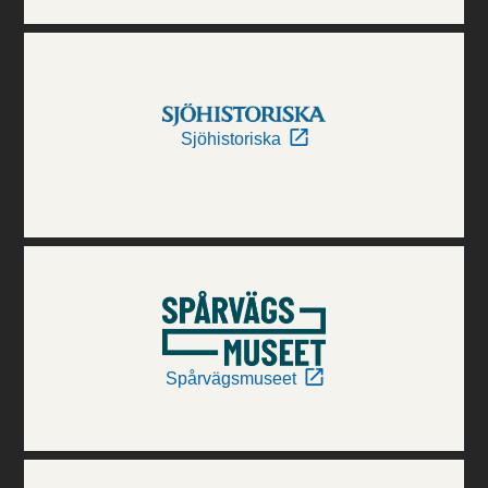
Sjöhistoriska
Spårvägsmuseet