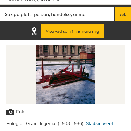
Fritextsök
Sök
Visa vad som finns nära mig
Foto
Fotograf: Gram, Ingemar (1908-1986).
Stadsmuseet