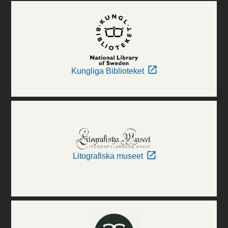
Kungliga Biblioteket
Litografiska museet