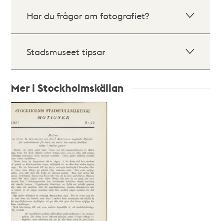
Har du frågor om fotografiet?
Stadsmuseet tipsar
Mer i Stockholmskällan
Relaterade
poster
och
teman