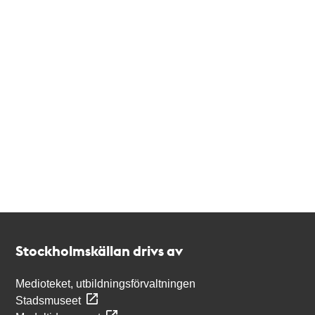
Kontakt
Stockholmskällan
Stockholmskällan drivs av
Medioteket, utbildningsförvaltningen
Stadsmuseet