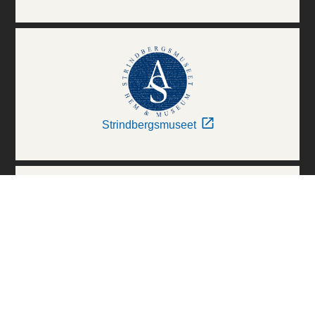
Strindbergsmuseet
Thielska Galleriet