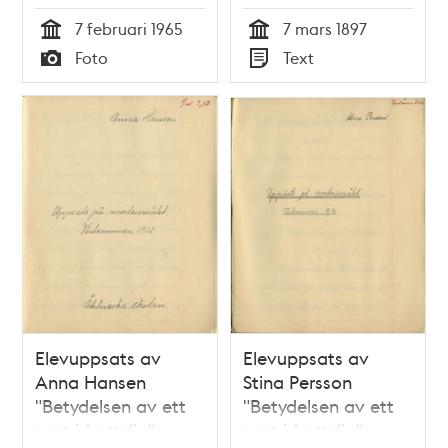
gasklockorna
sammanträde 7
7 februari 1965
7 mars 1897
mars 1897
Tid
Tid
Foto
Text
Typ
Typ
Elevuppsats av
Elevuppsats av
Anna Hansen
Stina Persson
"Betydelsen av ett
"Betydelsen av ett
sunt idrottsliv" -
sunt idrottsliv" -