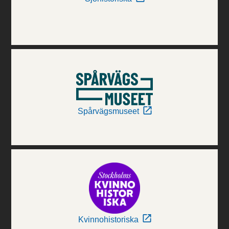
Spårvägsmuseet
Kvinnohistoriska