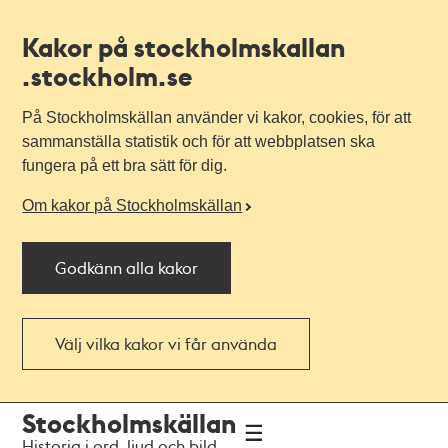
Kakor på stockholmskallan
.stockholm.se
På Stockholmskällan använder vi kakor, cookies, för att
sammanställa statistik och för att webbplatsen ska
fungera på ett bra sätt för dig.
Om kakor på Stockholmskällan
Godkänn alla kakor
Välj vilka kakor vi får använda
Till
Till
Stockholmskällan
navigationen
huvudinnehållet
Historia i ord, ljud och bild