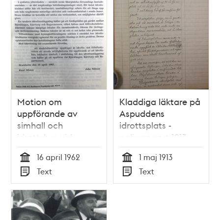
Motion om
Kladdiga läktare på
uppförande av
Aspuddens
simhall och
idrottsplats -
idrottshus vid
polisrapport 1913
blivand Kärrtorps IP
16 april 1962
1 maj 1913
Tid
Tid
Text
Text
Typ
Typ