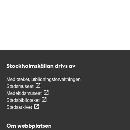
Kontakt
Stockholmskällan
Stockholmskällan drivs av
Medioteket, utbildningsförvaltningen
Stadsmuseet
Medeltidsmuseet
Stadsbiblioteket
Stadsarkivet
Om webbplatsen