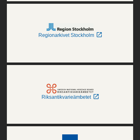
Regionarkivet Stockholm
Riksantikvarieämbetet