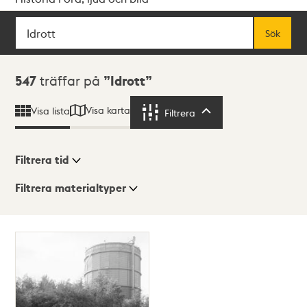
Sök
Fritextsök
Sök
Sökresultat
547
träffar på
Idrott
Visa karta
Visa lista
Filtrera
Filtrera
Filtrera tid
Filtrera materialtyper
Visningsläge
Totalt
547
träffar
Lista
Karta