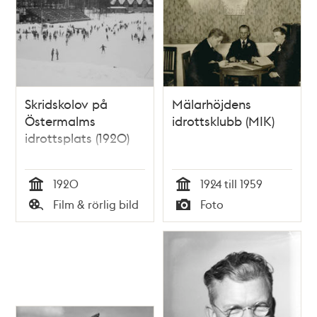
Skridskolov på
Mälarhöjdens
Östermalms
idrottsklubb (MIK)
idrottsplats (1920)
1920
1924 till 1959
Tid
Tid
Film & rörlig bild
Foto
Typ
Typ