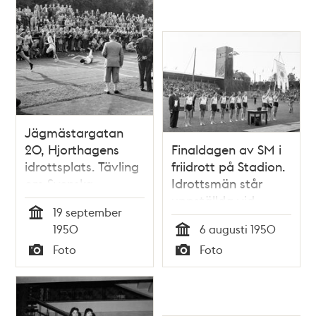
Jägmästargatan
20, Hjorthagens
Finaldagen av SM i
idrottsplats. Tävling
friidrott på Stadion.
om Svenska
Idrottsmän står
Dagbladets pris i
uppställda vid
19 september
Friidrott
standar
Tid
1950
6 augusti 1950
Tid
Foto
Foto
Typ
Typ