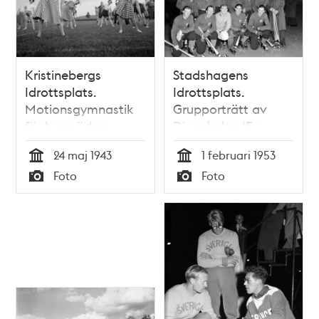
Kristinebergs
Stadshagens
Idrottsplats.
Idrottsplats.
Motionsgymnastik
Grupporträtt av
för husmödrar
Djurgården IF:s
bandylag
24 maj 1943
1 februari 1953
Tid
Tid
Foto
Foto
Typ
Typ