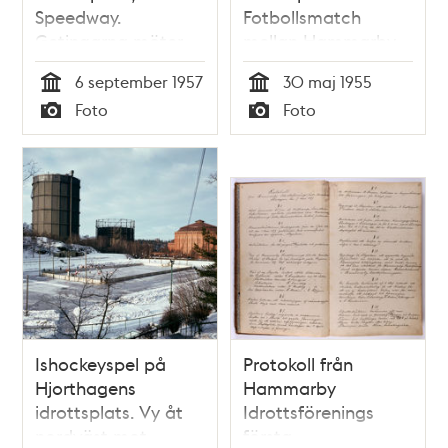
Speedway.
Fotbollsmatch
Getingarna möter
mellan Hammarby
Kaparna
och Göteborg.
6 september 1957
30 maj 1955
Tid
Tid
Foto
Foto
Typ
Typ
Ishockeyspel på
Protokoll från
Hjorthagens
Hammarby
idrottsplats. Vy åt
Idrottsförenings
nordväst mot
första