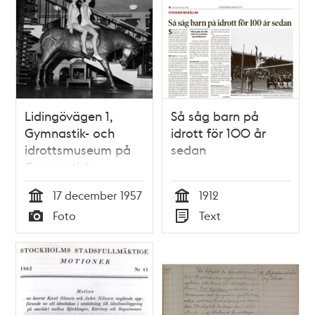
Lidingövägen 1,
Så såg barn på
Gymnastik- och
idrott för 100 år
idrottsmuseum på
sedan
Gymnastiska
Centralinstitutet.
17 december 1957
1912
GCI-flickorna fr. v.
Tid
Tid
Foto
Text
Barbro Carlson och
Typ
Typ
Gunnel Berg
premiärbesöker
museet och poserar
för SvD:s fotograf
på en ""häst""