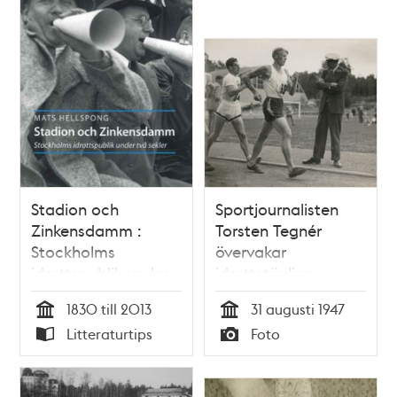
Stadion och
Sportjournalisten
Zinkensdamm :
Torsten Tegnér
Stockholms
övervakar
idrottspublik under
idrottstävling
två sekler / Mats
1830 till 2013
31 augusti 1947
Hellspong
Tid
Tid
Litteraturtips
Foto
Typ
Typ