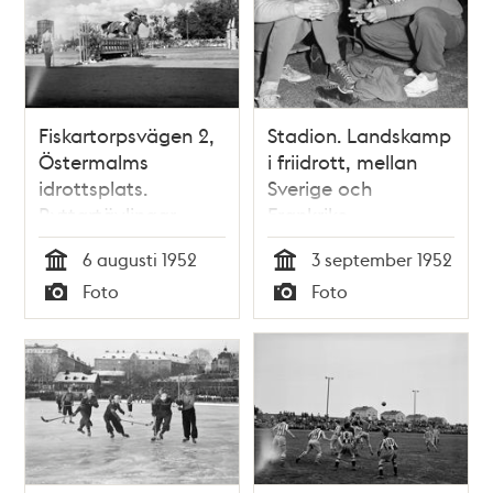
Fiskartorpsvägen 2,
Stadion. Landskamp
Östermalms
i friidrott, mellan
idrottsplats.
Sverige och
Ryttartävlingar
Frankrike.
Grupporträtt av tre
6 augusti 1952
3 september 1952
idrottare
Tid
Tid
Foto
Foto
Typ
Typ