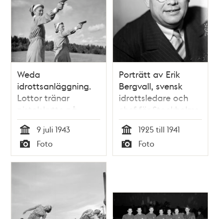
Weda
Porträtt av Erik
idrottsanläggning.
Bergvall, svensk
Lottor tränar
idrottsledare och
pistolskytte på
chef för Stockholms
idrottsledarkurs i
stadion (år 1916-
9 juli 1943
1925 till 1941
Roslagen
1946)
Tid
Tid
Foto
Foto
Typ
Typ