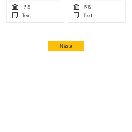
Åhlinska skolan VT
Åhlinska skolan VT
1912
1912
1912
1912
Tid
Tid
Text
Text
Typ
Typ
Tidigare
Nästa