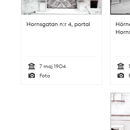
Hornsgatan n:r 4, portal
Hörne
Horns
7 maj 1904
Tid
Tid
Foto
Typ
Typ