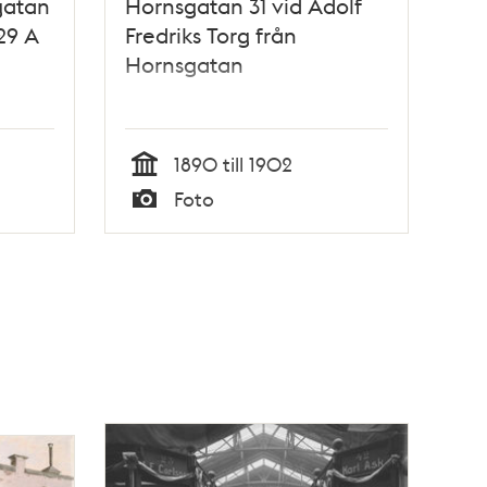
gatan
Hornsgatan 31 vid Adolf
29 A
Fredriks Torg från
Hornsgatan
1890 till 1902
Tid
Foto
Typ