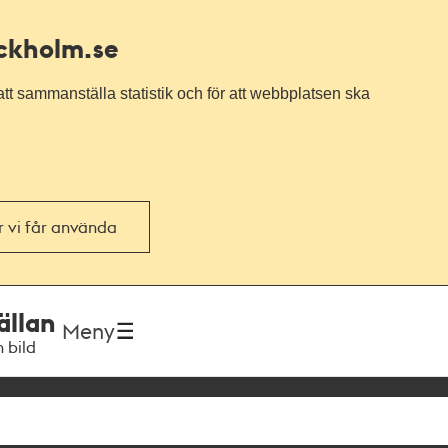
ockholm.se
tt sammanställa statistik och för att webbplatsen ska
or vi får använda
ällan
Meny
h bild