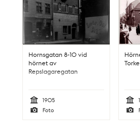
Hornsgatan 8-10 vid
Hörne
hörnet av
Torke
Repslagaregatan
1905
Tid
Tid
Foto
Typ
Typ