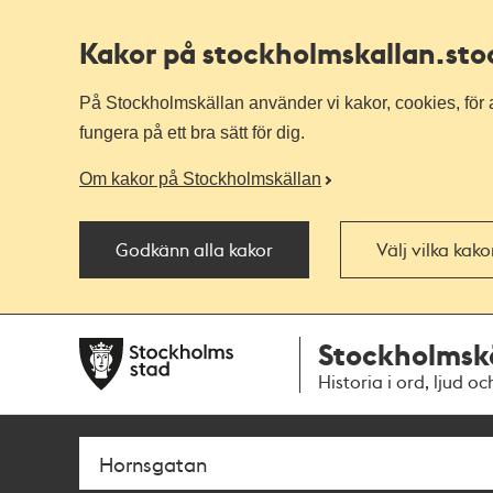
Kakor på stockholmskallan
.st
På Stockholmskällan använder vi kakor, cookies, för a
fungera på ett bra sätt för dig.
Om kakor på Stockholmskällan
Godkänn alla kakor
Välj vilka kak
Till
Till
Stockholmsk
navigationen
huvudinnehållet
Historia i ord, ljud oc
Sök
Fritextsök