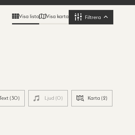
Visa karta
Visa lista
Filtrera
Filtrera
Text
(
30
)
Ljud
(
0
)
Karta
(
2
)