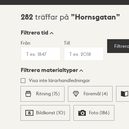
282
Hornsgatan
träffar på
Sökresultat
Filtrera tid
Från
Till
Visningsläge
Filtrer
Filtrera materialtyper
Lista
Karta
Visa inte lärarhandledningar
Ritning
(
15
)
Föremål
(
4
)
Bildkonst
(
10
)
Foto
(
186
)