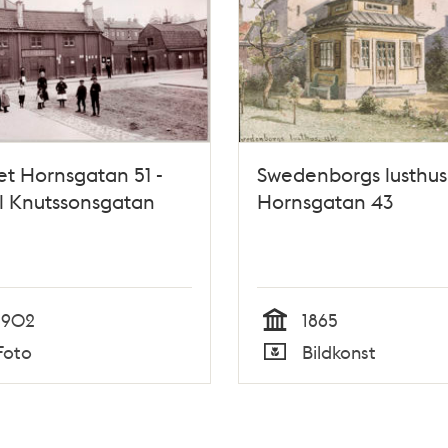
t Hornsgatan 51 -
Swedenborgs lusthus
l Knutssonsgatan
Hornsgatan 43
1902
1865
Tid
Foto
Bildkonst
Typ