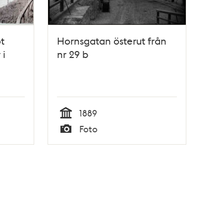
t
Hornsgatan österut från
 i
nr 29 b
1889
Tid
Foto
Typ