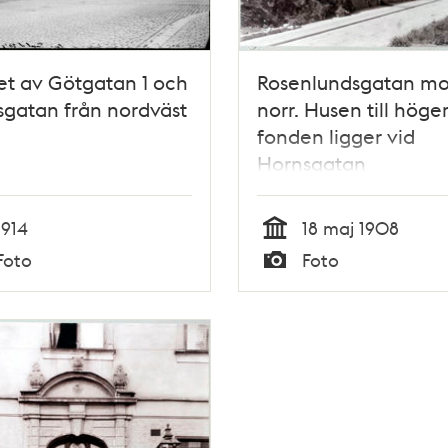
t av Götgatan 1 och
Rosenlundsgatan mo
gatan från nordväst
norr. Husen till höger
fonden ligger vid
Hornsgatan
1914
18 maj 1908
Tid
Foto
Foto
Typ