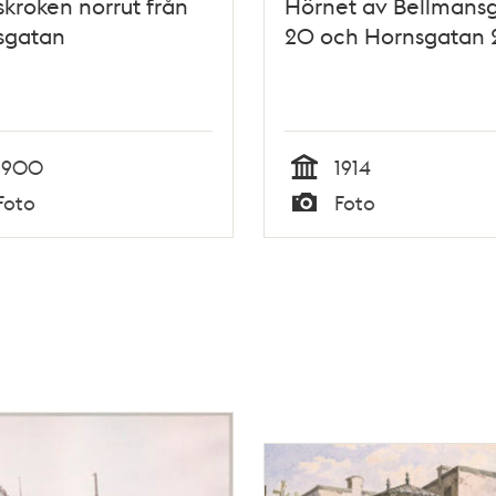
kroken norrut från
Hörnet av Bellmans
sgatan
20 och Hornsgatan 
1900
1914
Tid
Foto
Foto
Typ