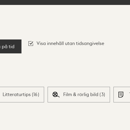
Visa innehåll utan tidsangivelse
a på tid
Litteraturtips
(
16
)
Film & rörlig bild
(
3
)