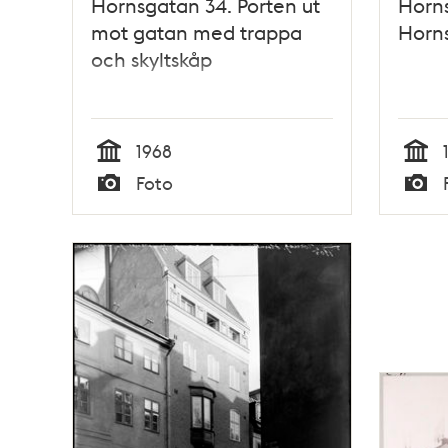
Hornsgatan 34. Porten ut
Horns
mot gatan med trappa
Horn
och skyltskåp
1968
Tid
Tid
Foto
Typ
Typ