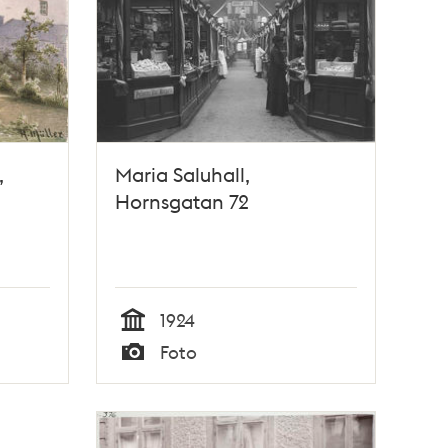
,
Maria Saluhall,
Hornsgatan 72
1924
Tid
Foto
Typ