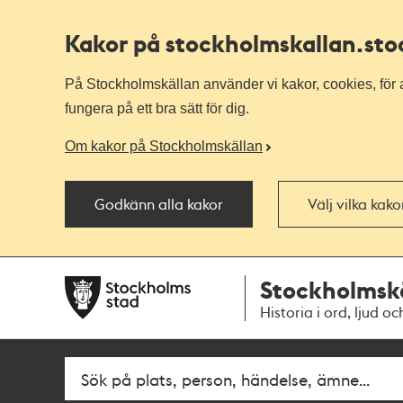
Kakor på stockholmskallan
.st
På Stockholmskällan använder vi kakor, cookies, för a
fungera på ett bra sätt för dig.
Om kakor på Stockholmskällan
Godkänn alla kakor
Välj vilka kak
Till
Till
Stockholmsk
navigationen
huvudinnehållet
Historia i ord, ljud oc
Fritextsök