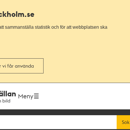
ockholm.se
tt sammanställa statistik och för att webbplatsen ska
or vi får använda
ällan
Meny
h bild
Sök