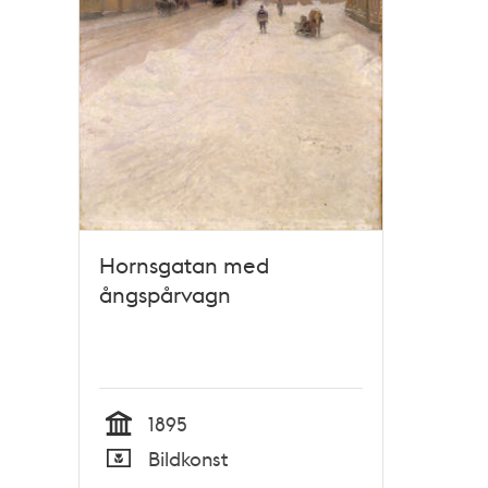
Hornsgatan med
ångspårvagn
1895
Tid
Bildkonst
Typ