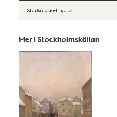
Stadsmuseet tipsar
Mer i Stockholmskällan
Relaterade
poster
och
teman