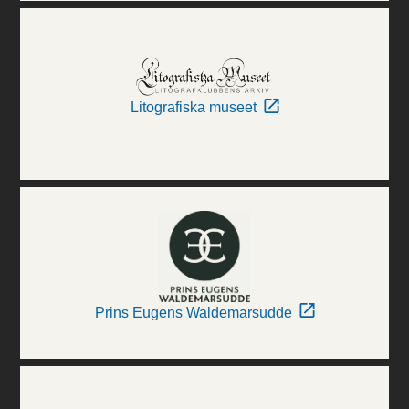
Litografiska museet
Prins Eugens Waldemarsudde