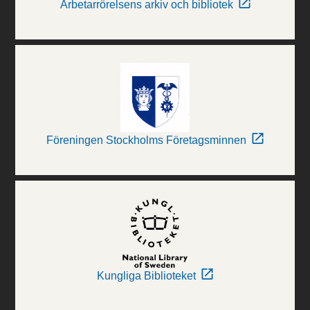
Arbetarrörelsens arkiv och bibliotek
Föreningen Stockholms Företagsminnen
Kungliga Biblioteket