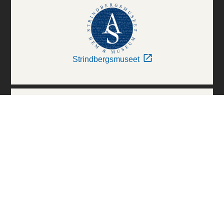
Strindbergsmuseet
Thielska Galleriet