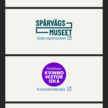
Spårvägsmuseet
Kvinnohistoriska