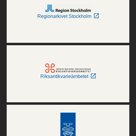
Regionarkivet Stockholm
Riksantikvarieämbetet