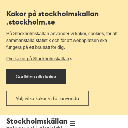
Kakor på stockholmskallan
.stockholm.se
På Stockholmskällan använder vi kakor, cookies, för att
sammanställa statistik och för att webbplatsen ska
fungera på ett bra sätt för dig.
Om kakor på Stockholmskällan
Godkänn alla kakor
Välj vilka kakor vi får använda
Till
Till
Stockholmskällan
navigationen
huvudinnehållet
Historia i ord, ljud och bild