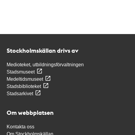
Kontakt
Stockholmskällan
Stockholmskällan drivs av
Medioteket, utbildningsförvaltningen
Stadsmuseet
Medeltidsmuseet
Stadsbiblioteket
Stadsarkivet
Om webbplatsen
Kontakta oss
Om Stockholmskällan