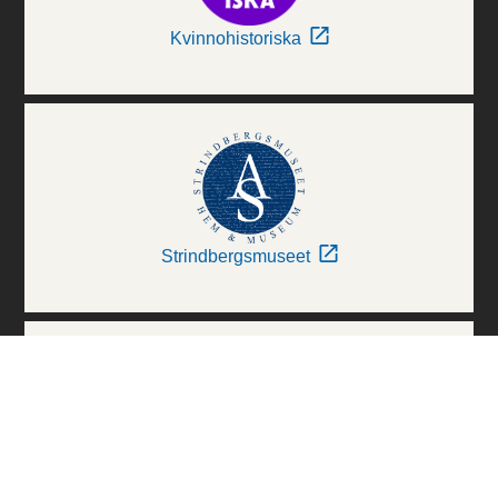
Kvinnohistoriska
Strindbergsmuseet
Thielska Galleriet