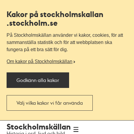
Kakor på stockholmskallan
.stockholm.se
På Stockholmskällan använder vi kakor, cookies, för att
sammanställa statistik och för att webbplatsen ska
fungera på ett bra sätt för dig.
Om kakor på Stockholmskällan
Godkänn alla kakor
Välj vilka kakor vi får använda
Till
Till
Stockholmskällan
navigationen
huvudinnehållet
Historia i ord, ljud och bild