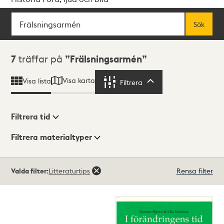
Sök
Fritextsök
Sök
Sökresultat
7
träffar på
Frälsningsarmén
Visa karta
Visa lista
Filtrera
Filtrera
Filtrera tid
Filtrera materialtyper
Visningsläge
Totalt
Valda filter:
Litteraturtips
Rensa filter
7
träffar
Lista
Karta