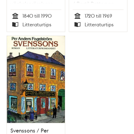
väckelserörelsens
/ Bertil Petterson
byggnader i
1840 till 1990
1720 till 1969
Stockholm 1840-
Tid
Tid
Litteraturtips
Litteraturtips
1990
Typ
Typ
Svenssons / Per