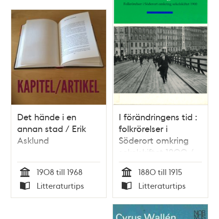
Det hände i en
I förändringens tid :
annan stad / Erik
folkrörelser i
Asklund
Söderort omkring
sekelskiftet 1900 /
Gunnar Hjerne &
1908 till 1968
1880 till 1915
Ulla Karlsson
Tid
Tid
Litteraturtips
Litteraturtips
Typ
Typ