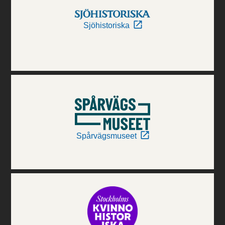
Sjöhistoriska
Spårvägsmuseet