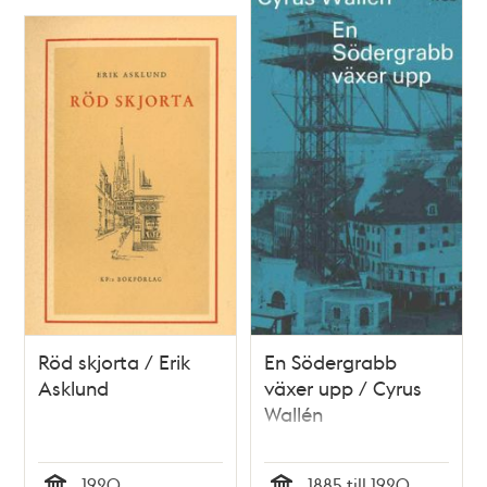
Röd skjorta / Erik
En Södergrabb
Asklund
växer upp / Cyrus
Wallén
1920
1885 till 1920