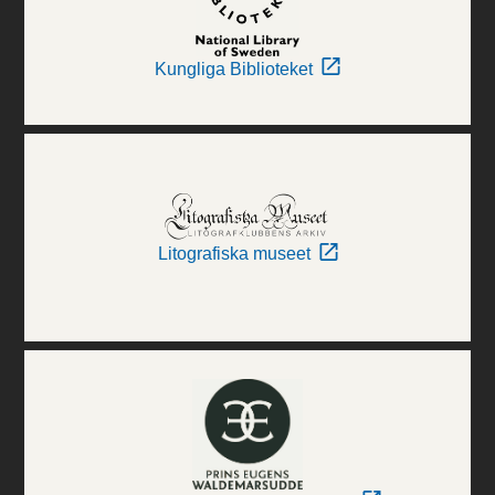
Kungliga Biblioteket
Litografiska museet