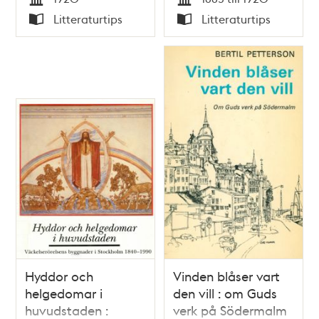
Tid
Tid
Litteraturtips
Litteraturtips
Typ
Typ
Hyddor och
Vinden blåser vart
helgedomar i
den vill : om Guds
huvudstaden :
verk på Södermalm