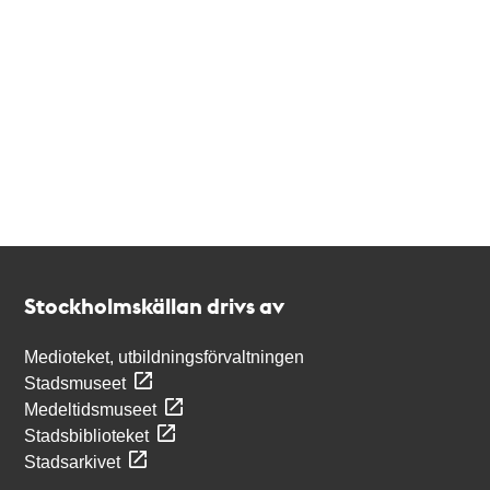
Kontakt
Stockholmskällan
Stockholmskällan drivs av
Medioteket, utbildningsförvaltningen
Stadsmuseet
Medeltidsmuseet
Stadsbiblioteket
Stadsarkivet