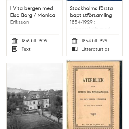
I Vita bergen med
Stockholms första
Elsa Borg / Monica
baptistförsamling
Eriksson
1854-1929 :
minnesskrift med
anledning av dess
1876 till 1909
1854 till 1929
75-åriga tillvaro /
Tid
Tid
Text
Litteraturtips
Hjalmar Danielson
Typ
Typ