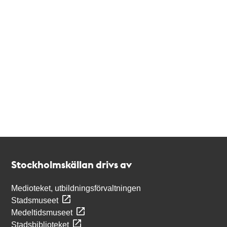
Kontakt
Stockholmskällan
Stockholmskällan drivs av
Medioteket, utbildningsförvaltningen
Stadsmuseet
Medeltidsmuseet
Stadsbiblioteket