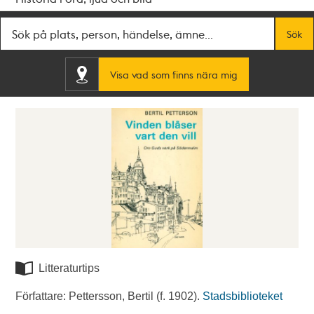
Fritextsök
Sök
Visa vad som finns nära mig
Litteraturtips
Författare: Pettersson, Bertil (f. 1902).
Stadsbiblioteket