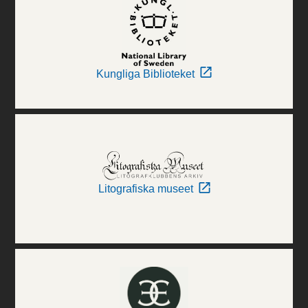
Kungliga Biblioteket
Litografiska museet