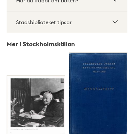
Har du frågor om boken?
Stadsbiblioteket tipsar
Mer i Stockholmskällan
Relaterade
poster
och
teman