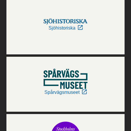
Sjöhistoriska
Spårvägsmuseet