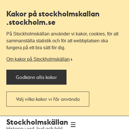
Kakor på stockholmskallan
.stockholm.se
På Stockholmskällan använder vi kakor, cookies, för att
sammanställa statistik och för att webbplatsen ska
fungera på ett bra sätt för dig.
Om kakor på Stockholmskällan
Godkänn alla kakor
Välj vilka kakor vi får använda
Till
Till
Stockholmskällan
navigationen
huvudinnehållet
Historia i ord, ljud och bild