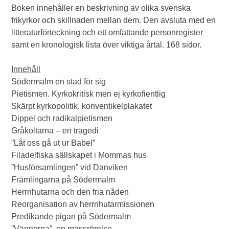
Boken innehåller en beskrivning av olika svenska
frikyrkor och skillnaden mellan dem. Den avsluta med en
litteraturförteckning och ett omfattande personregister
samt en kronologisk lista över viktiga årtal. 168 sidor.
Innehåll
Södermalm en stad för sig
Pietismen. Kyrkokritisk men ej kyrkofientlig
Skärpt kyrkopolitik, konventikelplakatet
Dippel och radikalpietismen
Gråkoltarna – en tragedi
”Låt oss gå ut ur Babel”
Filadelfiska sällskapet i Mommas hus
”Husförsamlingen” vid Danviken
Främlingarna på Södermalm
Herrnhutarna och den fria nåden
Reorganisation av herrnhutarmissionen
Predikande pigan på Södermalm
”Vännerna”, en massrörelse