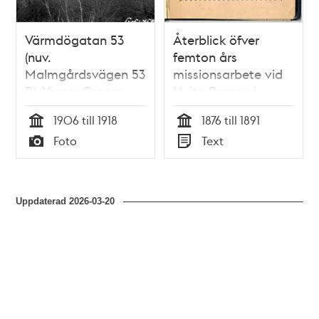
Värmdögatan 53
Återblick öfver
(nuv.
femton års
Malmgårdsvägen 53
missionsarbete vid
B). Verner Groens
Hvita Bergen i
malmgård, från 1879
Stockholm : från
1906 till 1918
1876 till 1891
Elsa Borgs
hösten 1876 till
Tid
Tid
Foto
Text
skyddshem för
hösten 1891 / [Elsa
Typ
Typ
flickor
Borg]
Uppdaterad
2026-03-20