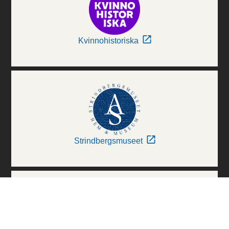
Kvinnohistoriska
Strindbergsmuseet