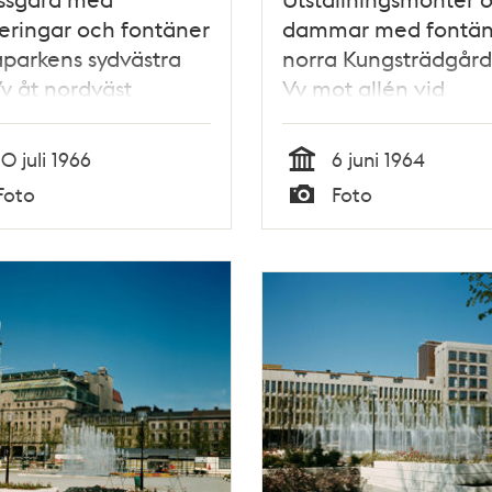
eringar och fontäner
dammar med fontäne
aparkens sydvästra
norra Kungsträdgård
Vy åt nordväst
Vy mot allén vid
Kungsträdgårdsgata
10 juli 1966
6 juni 1964
Tid
Foto
Foto
Typ