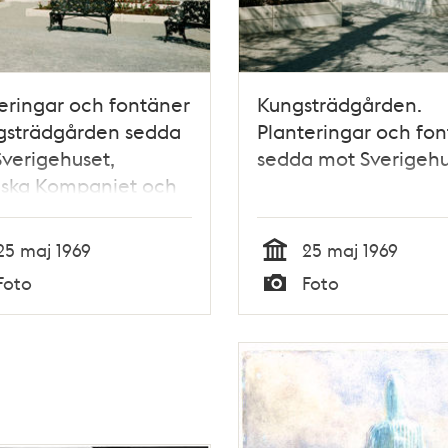
eringar och fontäner
Kungsträdgården.
gsträdgården sedda
Planteringar och fo
verigehuset,
sedda mot Sverigehu
iska Kompaniet och
rska husen
25 maj 1969
25 maj 1969
Tid
Foto
Foto
Typ