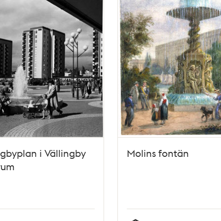
ngbyplan i Vällingby
Molins fontän
rum