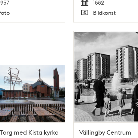
1957
1882
Tid
Foto
Bildkonst
Typ
 Torg med Kista kyrka
Vällingby Centrum