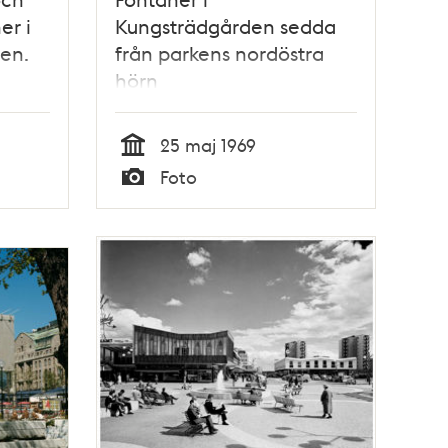
r i
Kungsträdgården sedda
en.
från parkens nordöstra
hörn
n
25 maj 1969
Tid
Foto
Typ