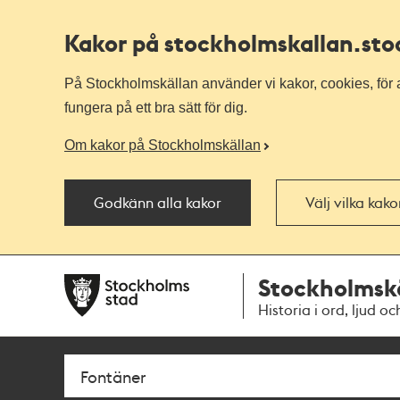
Kakor på stockholmskallan
.st
På Stockholmskällan använder vi kakor, cookies, för a
fungera på ett bra sätt för dig.
Om kakor på Stockholmskällan
Godkänn alla kakor
Välj vilka kak
Till
Till
Stockholmsk
navigationen
huvudinnehållet
Historia i ord, ljud oc
Sök
Fritextsök