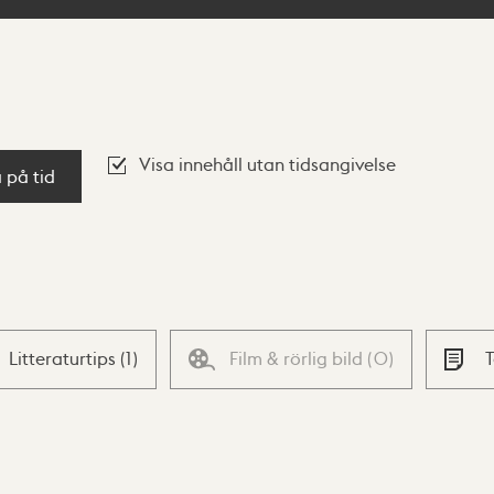
Visa innehåll utan tidsangivelse
a på tid
Litteraturtips
(
1
)
Film & rörlig bild
(
0
)