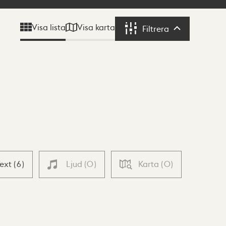
Visa karta
Visa lista
Filtrera
Filtrera
Text
(
6
)
Ljud
(
0
)
Karta
(
0
)