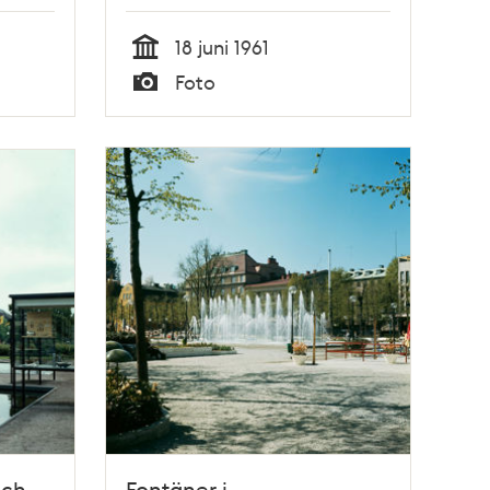
18 juni 1961
Tid
Foto
Typ
och
Fontäner i