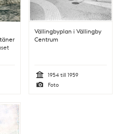
Vällingbyplan i Vällingby
ntäner
Centrum
set
1954 till 1959
Tid
Foto
Typ