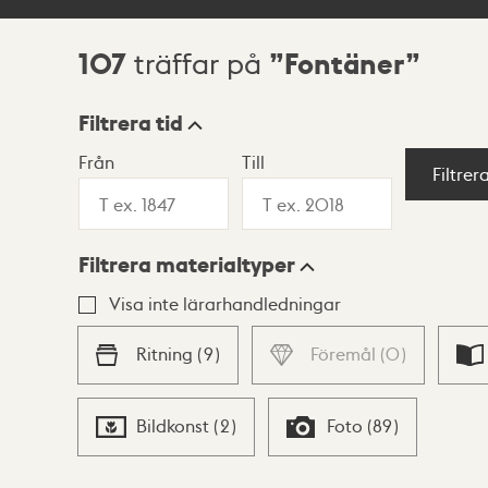
107
Fontäner
träffar på
Sökresultat
Filtrera tid
Från
Till
Visningsläge
Filtrer
Filtrera materialtyper
Lista
Karta
Visa inte lärarhandledningar
Ritning
(
9
)
Föremål
(
0
)
Bildkonst
(
2
)
Foto
(
89
)