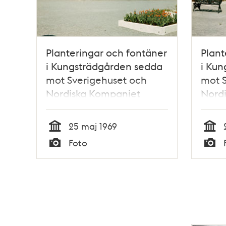
Planteringar och fontäner
Plant
i Kungsträdgården sedda
i Kun
mot Sverigehuset och
mot S
Nordiska Kompaniet
Nord
Sage
25 maj 1969
Tid
Tid
Foto
Typ
Typ