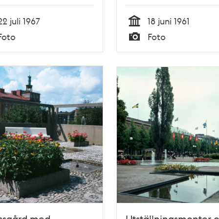
t Nordiska
aniet
22 juli 1967
18 juni 1961
Tid
Foto
Foto
Typ
assgård med
Utställningsmonter 