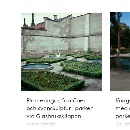
Totalt
107
träffar
Planteringar, fontäner
Kung
och svanskulptur i parken
med 
vid Glasbruksklippan,
parke
nuvarande
Turist