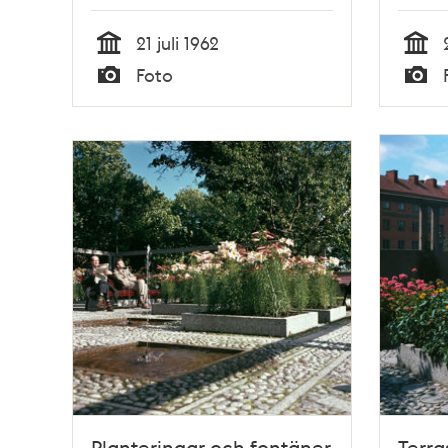
Glasbrukstäppan
Vy mo
Komp
21 juli 1962
Tid
Tid
Foto
Typ
Typ
Planteringar och fontäner
Terr