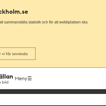
ockholm.se
tt sammanställa statistik och för att webbplatsen ska
or vi får använda
ällan
Meny
h bild