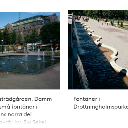
strädgården. Damm
Fontäner i
små fontäner i
Drottningholmspark
ns norra del.
byrå i kv. Sju Sekel.