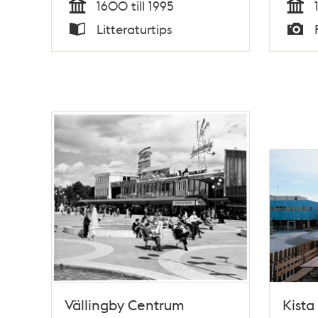
1600 till 1995
Tid
Tid
Litteraturtips
Typ
Typ
Vällingby Centrum
Kista