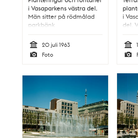
i Vasaparkens västra del.
plant
Män sitter på rödmålad
i Vas
parkbänk
del. 
20 juli 1963
Tid
Tid
Foto
Typ
Typ