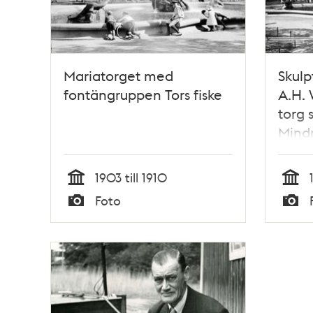
Mariatorget med
Skulp
fontängruppen Tors fiske
A.H. 
torg 
Mind
1903 till 1910
Tid
Tid
Foto
Typ
Typ