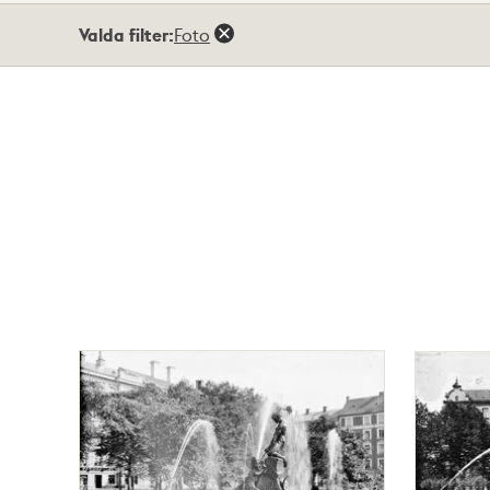
Totalt
Valda filter:
Foto
86
träffar