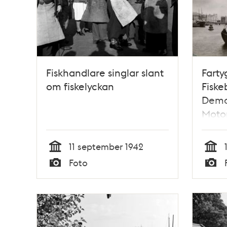
Fiskhandlare singlar slant
Farty
om fiskelyckan
Fiske
Demo
Motor
11 september 1942
Tid
Tid
Foto
Typ
Typ