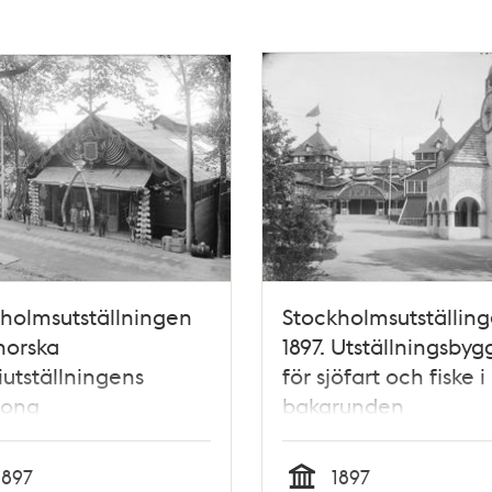
holmsutställningen
Stockholmsutställin
 norska
1897. Utställningsby
riutställningens
för sjöfart och fiske i
jong
bakgrunden
1897
1897