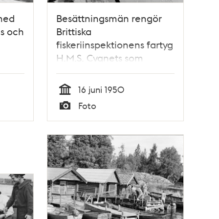
 med
Besättningsmän rengör
us och
Brittiska
fiskeriinspektionens fartyg
H.M.S. Cygnets som
ankommit till Stockholm
16 juni 1950
Tid
Foto
Typ