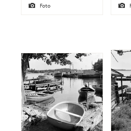
Tid
Tid
Foto
Typ
Typ