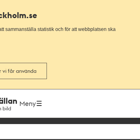
ockholm.se
tt sammanställa statistik och för att webbplatsen ska
or vi får använda
ällan
Meny
h bild