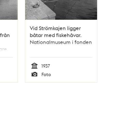
Vid Strömkajen ligger
 från
båtar med fiskehåvar.
Nationalmuseum i fonden
are.
1937
Tid
Foto
Typ