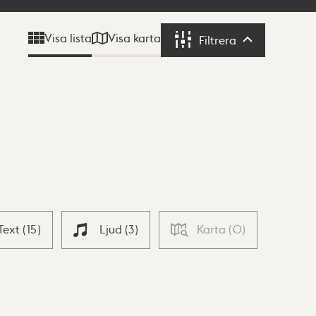
Visa karta
Visa lista
Filtrera
Filtrera
Text
(
15
)
Ljud
(
3
)
Karta
(
0
)