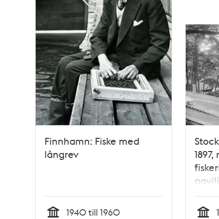
Finnhamn: Fiske med
Stock
långrev
1897,
fiske
pavil
1940 till 1960