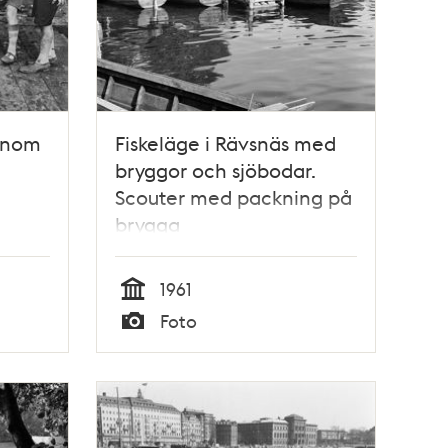
genom
Fiskeläge i Rävsnäs med
bryggor och sjöbodar.
Scouter med packning på
brygga
1961
Tid
Foto
Typ