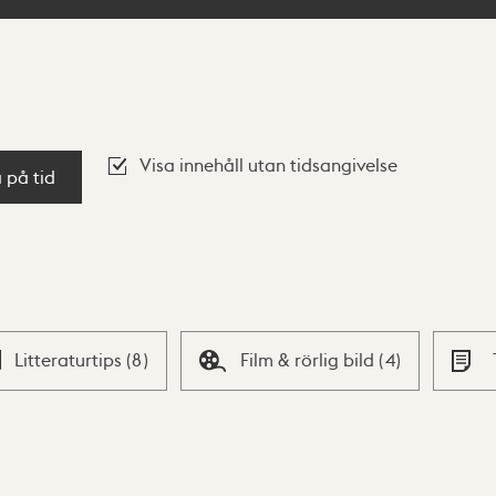
Visa innehåll utan tidsangivelse
a på tid
Litteraturtips
(
8
)
Film & rörlig bild
(
4
)