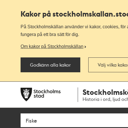
Kakor på stockholmskallan
.st
På Stockholmskällan använder vi kakor, cookies, för a
fungera på ett bra sätt för dig.
Om kakor på Stockholmskällan
Godkänn alla kakor
Välj vilka kak
Till
Till
Stockholmsk
navigationen
huvudinnehållet
Historia i ord, ljud oc
Sök
Fritextsök