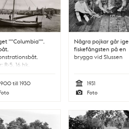
get ""Columbia"".
Några pojkar går i
båt.
fiskefångsten på en
nstrationsbåt.
brygga vid Slussen
: R-5, 16 hk.
1900 till 1930
1931
Tid
Foto
Foto
Typ