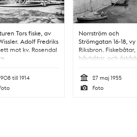
turen Tors fiske, av
Norrström och
Wissler. Adolf Fredriks
Strömgatan 16-18, vy
sett mot kv. Rosendal
Riksbron. Fiskebåtar,
re
håvbåtar, och åskåd
Operahuset i fonden
1908 till 1914
27 maj 1955
Tid
Foto
Foto
Typ