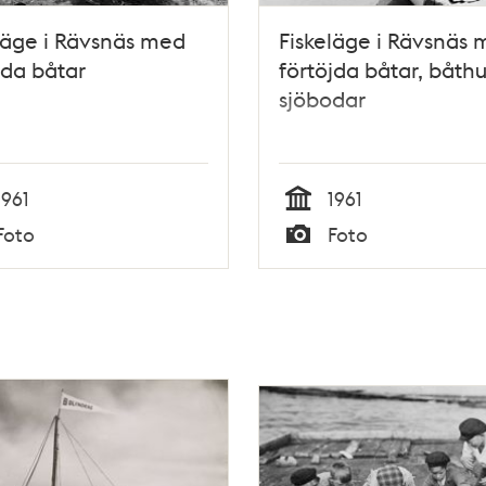
läge i Rävsnäs med
Fiskeläge i Rävsnäs
jda båtar
förtöjda båtar, båth
sjöbodar
1961
1961
Tid
Foto
Foto
Typ