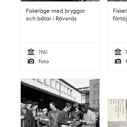
Fiskeläge med bryggor
Fiske
och båtar i Rävsnäs
förtö
1961
Tid
Tid
Foto
Typ
Typ