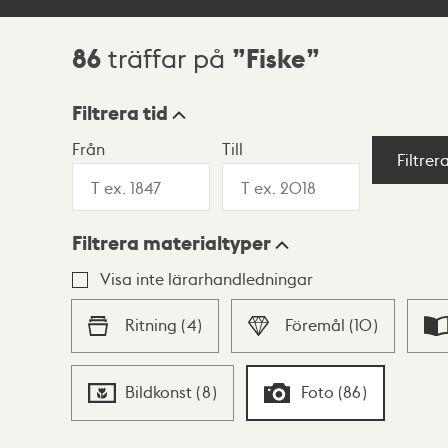
86
Fiske
träffar på
Sökresultat
Filtrera tid
Från
Till
Visningsläge
Filtrer
Filtrera materialtyper
Lista
Karta
Visa inte lärarhandledningar
Ritning
(
4
)
Föremål
(
10
)
Bildkonst
(
8
)
Foto
(
86
)