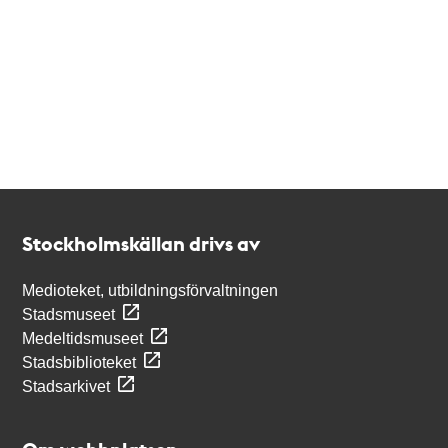
Kontakt
Stockholmskällan
Stockholmskällan drivs av
Medioteket, utbildningsförvaltningen
Stadsmuseet
Medeltidsmuseet
Stadsbiblioteket
Stadsarkivet