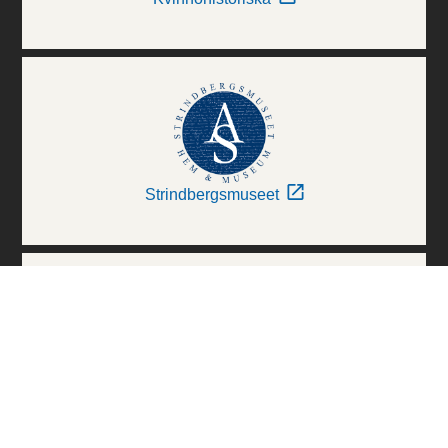
Strindbergsmuseet
Thielska Galleriet