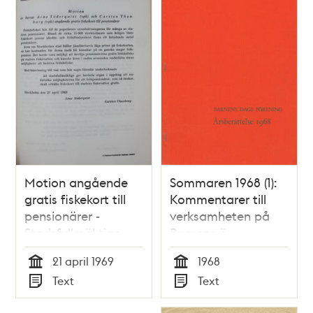
Motion angående
Sommaren 1968 (1):
gratis fiskekort till
Kommentarer till
pensionärer -
verksamheten på
Stadsfullmäktige
Barnens ö
1969
21 april 1969
1968
Tid
Tid
Text
Text
Typ
Typ