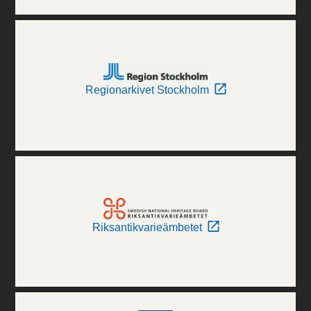
Regionarkivet Stockholm
Riksantikvarieämbetet