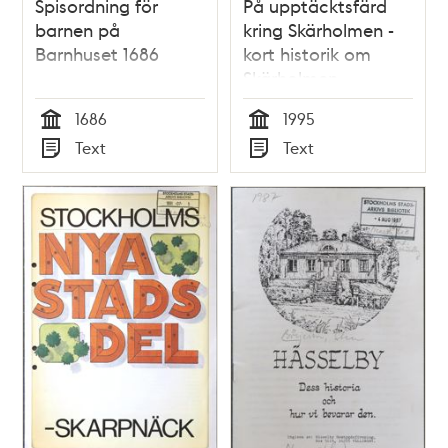
Spisordning för
På upptäcktsfärd
barnen på
kring Skärholmen -
Barnhuset 1686
kort historik om
Skärholmen
1686
1995
Tid
Tid
Text
Text
Typ
Typ