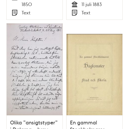
Tid
1850
11 juli 1883
Tid
Text
Text
Typ
Typ
Olika ”ansigtstyper”
En gammal