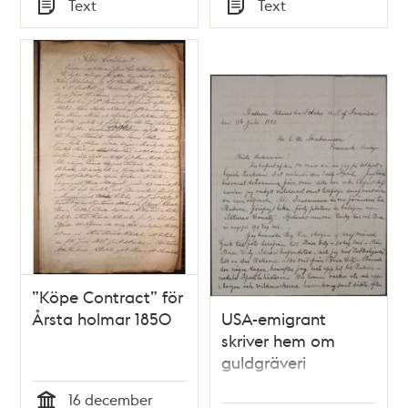
Text
Text
Typ
Typ
”Köpe Contract” för
Årsta holmar 1850
USA-emigrant
skriver hem om
guldgräveri
16 december