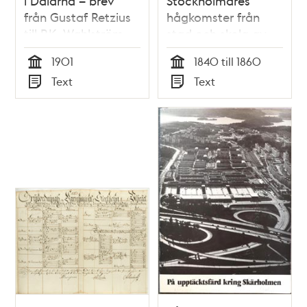
i Dalarna – brev
Stockholmares
från Gustaf Retzius
hågkomster från
till P.K. Wahlström
stad och skola av
1901
Olof Arvid
1901
1840 till 1860
Stridsberg
Tid
Tid
Text
Text
Typ
Typ