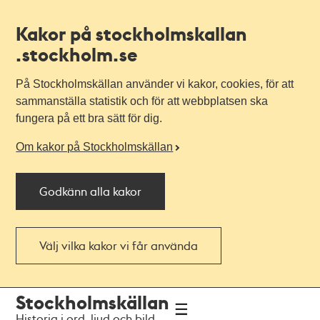
Kakor på stockholmskallan
.stockholm.se
På Stockholmskällan använder vi kakor, cookies, för att
sammanställa statistik och för att webbplatsen ska
fungera på ett bra sätt för dig.
Om kakor på Stockholmskällan
Godkänn alla kakor
Välj vilka kakor vi får använda
Till
Till
Stockholmskällan
navigationen
huvudinnehållet
Historia i ord, ljud och bild