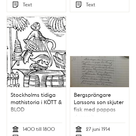
Tid
Tid
Text
Text
Typ
Typ
Stockholms tidiga
Bergsprängare
mathistoria i KÖTT &
Larssons son skjuter
BLOD
fisk med pappas
dynamit -
polisrapport 1914
1400 till 1800
27 juni 1914
Tid
Tid