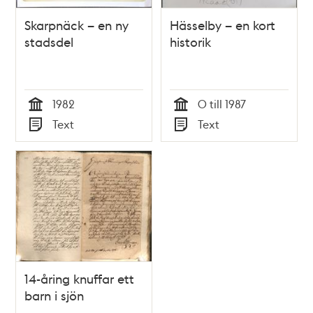
Skarpnäck – en ny
Hässelby – en kort
stadsdel
historik
1982
0 till 1987
Tid
Tid
Text
Text
Typ
Typ
14-åring knuffar ett
barn i sjön