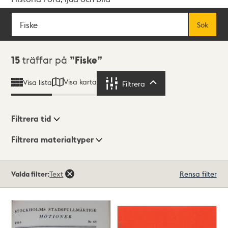
Sök
Fritextsök
Sök
Sökresultat
15
träffar på
Fiske
Visa karta
Visa lista
Filtrera
Filtrera
Filtrera tid
Filtrera materialtyper
Visningsläge
Totalt
Valda filter:
Text
Rensa filter
15
träffar
Lista
Karta