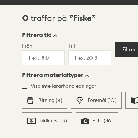
0
Fiske
träffar på
Sökresultat
Filtrera tid
Från
Till
Visningsläge
Filtrer
Filtrera materialtyper
Lista
Karta
Visa inte lärarhandledningar
Ritning
(
4
)
Föremål
(
10
)
Bildkonst
(
8
)
Foto
(
86
)