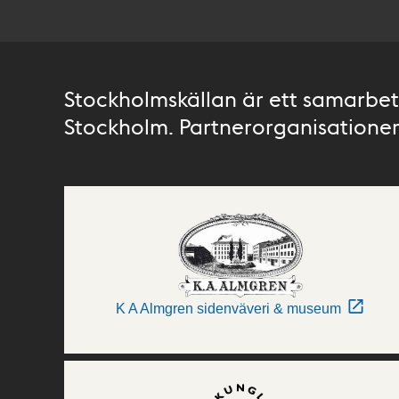
Stockholmskällan är ett samarbete
Stockholm. Partnerorganisationer 
K A Almgren sidenväveri & museum