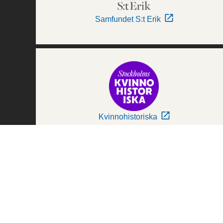
Samfundet S:t Erik
Kvinnohistoriska
Världskulturmuseerna