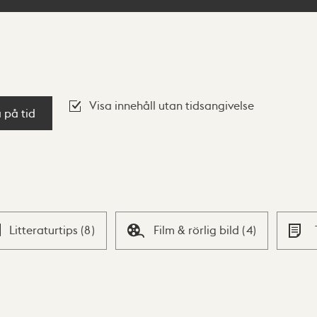
Visa innehåll utan tidsangivelse
a på tid
Litteraturtips
(
8
)
Film & rörlig bild
(
4
)