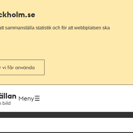
ockholm.se
tt sammanställa statistik och för att webbplatsen ska
or vi får använda
ällan
Meny
h bild