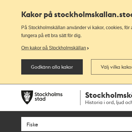
Kakor på stockholmskallan
.st
På Stockholmskällan använder vi kakor, cookies, för a
fungera på ett bra sätt för dig.
Om kakor på Stockholmskällan
Godkänn alla kakor
Välj vilka kak
Till
Till
Stockholmsk
navigationen
huvudinnehållet
Historia i ord, ljud oc
Sök
Fritextsök