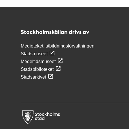
Kontakt
Stockholmskällan
Stockholmskällan drivs av
Medioteket, utbildningsförvaltningen
Stadsmuseet
Medeltidsmuseet
Stadsbiblioteket
Stadsarkivet