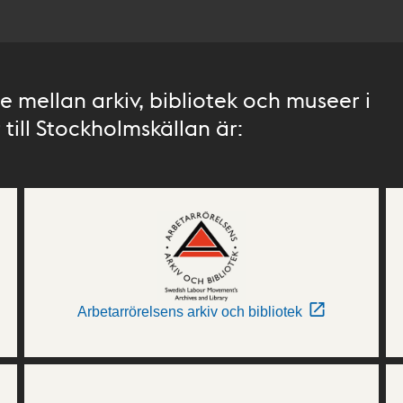
 mellan arkiv, bibliotek och museer i
till Stockholmskällan är:
Arbetarrörelsens arkiv och bibliotek