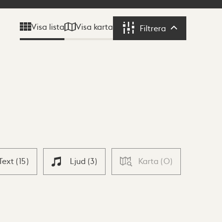
Visa karta
Visa lista
Filtrera
Filtrera
Text
(
15
)
Ljud
(
3
)
Karta
(
0
)