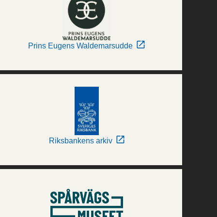
Prins Eugens Waldemarsudde
Riksbankens arkiv