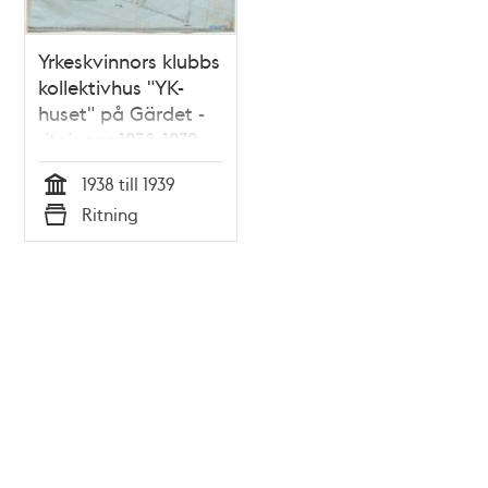
Yrkeskvinnors klubbs
kollektivhus "YK-
huset" på Gärdet -
ritningar 1938-1939
1938 till 1939
Tid
Ritning
Typ