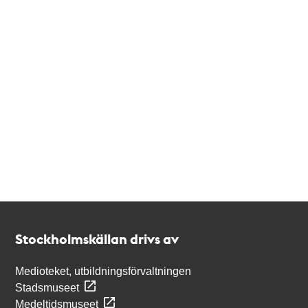
Kontakt
Stockholmskällan
Stockholmskällan drivs av
Medioteket, utbildningsförvaltningen
Stadsmuseet
Medeltidsmuseet