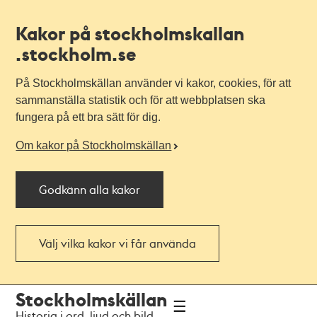
Kakor på stockholmskallan
.stockholm.se
På Stockholmskällan använder vi kakor, cookies, för att
sammanställa statistik och för att webbplatsen ska
fungera på ett bra sätt för dig.
Om kakor på Stockholmskällan
Godkänn alla kakor
Välj vilka kakor vi får använda
Till
Till
Stockholmskällan
navigationen
huvudinnehållet
Historia i ord, ljud och bild