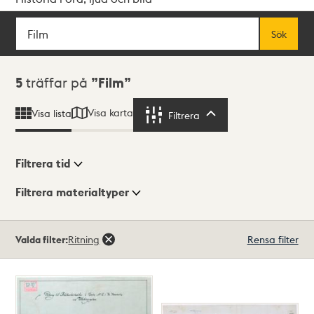
Sök
Fritextsök
Sök
Sökresultat
5
träffar på
Film
Visa karta
Visa lista
Filtrera
Filtrera
Filtrera tid
Filtrera materialtyper
Visningsläge
Totalt
Valda filter:
Ritning
Rensa filter
5
träffar
Lista
Karta