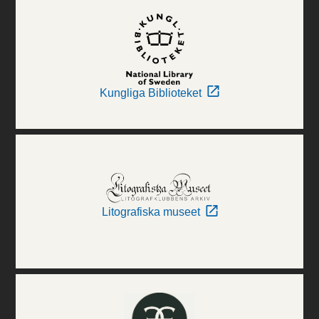
Kungliga Biblioteket
Litografiska museet