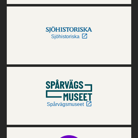
Sjöhistoriska
Spårvägsmuseet